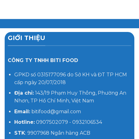
GIỚI THIỆU
CÔNG TY TNHH BITI FOOD
GPKD số 0315177096 do Sở KH và ĐT TP HCM
cấp ngày 20/07/2018
Địa chỉ:
143/19 Phạm Huy Thông, Phường An
Nhơn, TP Hồ Chí Minh, Việt Nam
Email:
bitifood@gmail.com
Hotline:
0907502079 - 0932106534
STK
: 9907968 Ngân hàng ACB