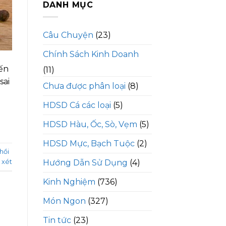
DANH MỤC
Câu Chuyện
(23)
Chính Sách Kinh Doanh
iến
(11)
sai
Chưa được phân loại
(8)
HDSD Cá các loại
(5)
HDSD Hàu, Ốc, Sò, Vẹm
(5)
HDSD Mực, Bạch Tuộc
(2)
hồi
 xét
Hướng Dẫn Sử Dụng
(4)
Kinh Nghiệm
(736)
Món Ngon
(327)
Tin tức
(23)