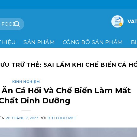
VAT
THIỆU
SẢN PHẨM
CÔNG BỐ SẢN PHẨM
B
LƯU TRỮ THẺ:
SAI LẦM KHI CHẾ BIẾN CÁ H
KINH NGHIỆM
 Ăn Cá Hồi Và Chế Biến Làm Mất
 Chất Dinh Dưỡng
RÊN
20 THÁNG 7, 2023
BỞI
BITI FOOD MKT