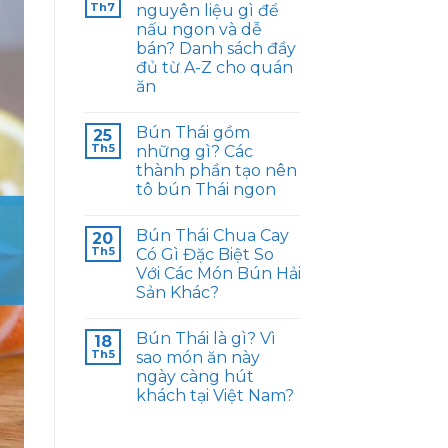
Th7
nguyên liệu gì để
nấu ngon và dễ
bán? Danh sách đầy
đủ từ A-Z cho quán
ăn
Bún Thái gồm
25
Th5
những gì? Các
thành phần tạo nên
tô bún Thái ngon
Bún Thái Chua Cay
20
Th5
Có Gì Đặc Biệt So
Với Các Món Bún Hải
Sản Khác?
Bún Thái là gì? Vì
18
Th5
sao món ăn này
ngày càng hút
khách tại Việt Nam?