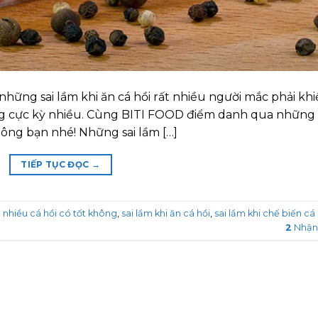
hững sai lầm khi ăn cá hồi rất nhiều người mắc phải kh
ng cực kỳ nhiều. Cùng BITI FOOD điểm danh qua những 
ông bạn nhé! Những sai lầm […]
TIẾP TỤC ĐỌC
→
 nhiều cá hồi có tốt không
,
sai lầm khi ăn cá hồi
,
sai lầm khi chế biến cá 
2
Nhận