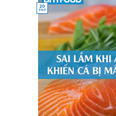
20
Th7