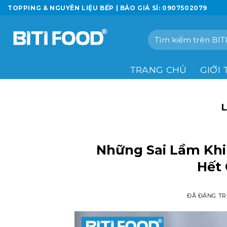
Chuyển
TOPPING & NGUYÊN LIỆU BẾP | BÁO GIÁ SỈ: 0907502079
đến
nội
Tìm
dung
kiếm:
TRANG CHỦ
GIỚI 
Những Sai Lầm Khi
Hết
ĐÃ ĐĂNG T