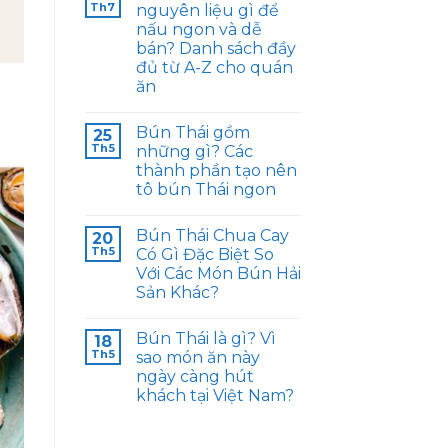
Th7
nguyên liệu gì để
nấu ngon và dễ
bán? Danh sách đầy
đủ từ A-Z cho quán
ăn
Bún Thái gồm
25
Th5
những gì? Các
thành phần tạo nên
tô bún Thái ngon
Bún Thái Chua Cay
20
Th5
Có Gì Đặc Biệt So
Với Các Món Bún Hải
Sản Khác?
Bún Thái là gì? Vì
18
Th5
sao món ăn này
ngày càng hút
khách tại Việt Nam?