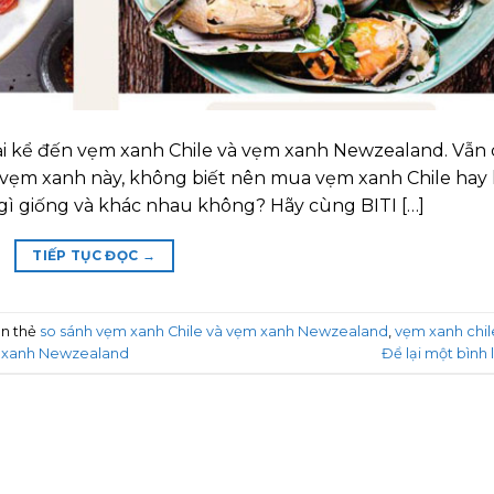
i kể đến vẹm xanh Chile và vẹm xanh Newzealand. Vẫn 
i vẹm xanh này, không biết nên mua vẹm xanh Chile hay 
gì giống và khác nhau không? Hãy cùng BITI […]
TIẾP TỤC ĐỌC
→
n thẻ
so sánh vẹm xanh Chile và vẹm xanh Newzealand
,
vẹm xanh chil
 xanh Newzealand
Để lại một bình 