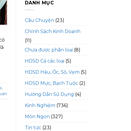
DANH MỤC
Câu Chuyện
(23)
Chính Sách Kinh Doanh
có
(11)
là
Chưa được phân loại
(8)
HDSD Cá các loại
(5)
HDSD Hàu, Ốc, Sò, Vẹm
(5)
HDSD Mực, Bạch Tuộc
(2)
e
,
luận
Hướng Dẫn Sử Dụng
(4)
Kinh Nghiệm
(736)
Món Ngon
(327)
Tin tức
(23)