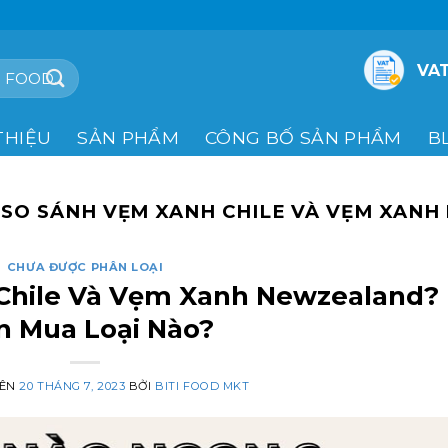
VAT
THIỆU
SẢN PHẨM
CÔNG BỐ SẢN PHẨM
B
:
SO SÁNH VẸM XANH CHILE VÀ VẸM XAN
CHƯA ĐƯỢC PHÂN LOẠI
Chile Và Vẹm Xanh Newzealand?
n Mua Loại Nào?
RÊN
20 THÁNG 7, 2023
BỞI
BITI FOOD MKT