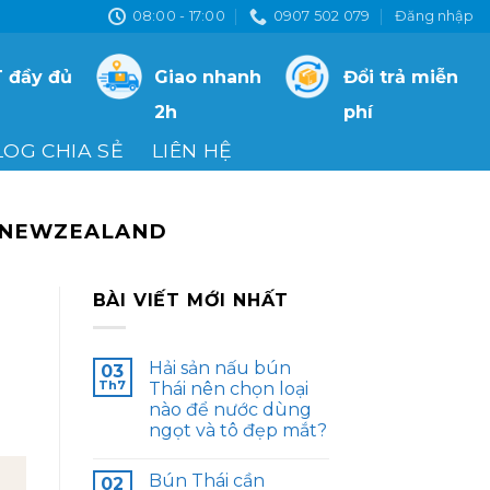
08:00 - 17:00
0907 502 079
Đăng nhập
 đầy đủ
Giao nhanh
Đổi trả miễn
2h
phí
LOG CHIA SẺ
LIÊN HỆ
H NEWZEALAND
BÀI VIẾT MỚI NHẤT
Hải sản nấu bún
03
Th7
Thái nên chọn loại
nào để nước dùng
ngọt và tô đẹp mắt?
Bún Thái cần
02