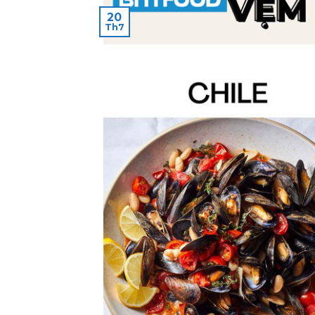
20
Th7