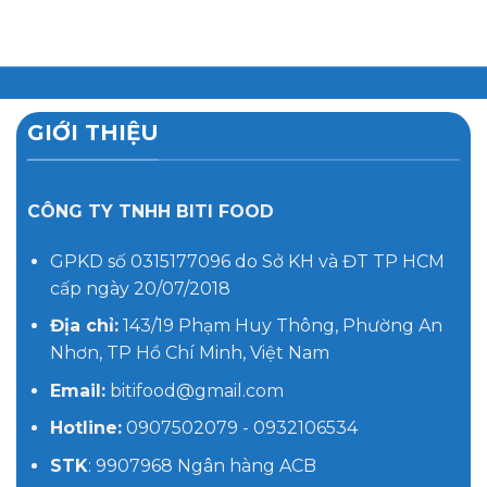
GIỚI THIỆU
CÔNG TY TNHH BITI FOOD
GPKD số 0315177096 do Sở KH và ĐT TP HCM
cấp ngày 20/07/2018
Địa chỉ:
143/19 Phạm Huy Thông, Phường An
Nhơn, TP Hồ Chí Minh, Việt Nam
Email:
bitifood@gmail.com
Hotline:
0907502079 - 0932106534
STK
: 9907968 Ngân hàng ACB