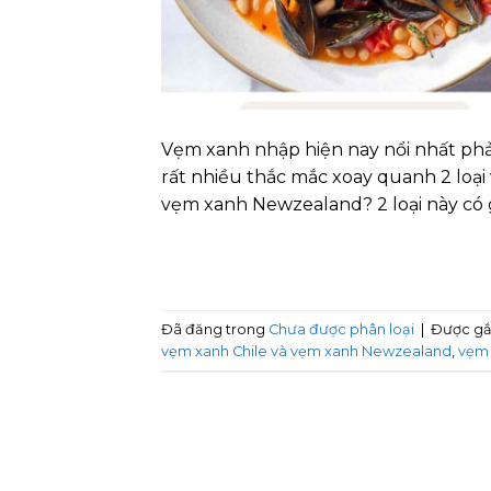
Vẹm xanh nhập hiện nay nổi nhất phả
rất nhiều thắc mắc xoay quanh 2 loạ
vẹm xanh Newzealand? 2 loại này có 
Đã đăng trong
Chưa được phân loại
|
Được gắ
vẹm xanh Chile và vẹm xanh Newzealand
,
vẹm