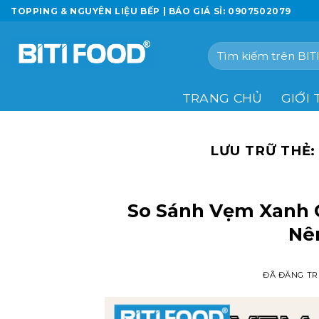
Chuyển
TOPPING & NGUYÊN LIỆU BẾP | BÁO GIÁ SỈ: 0907502079
đến
nội
Tìm
dung
kiếm:
TRANG CHỦ
GIỚI 
LƯU TRỮ THẺ
So Sánh Vẹm Xanh 
Nê
ĐÃ ĐĂNG T