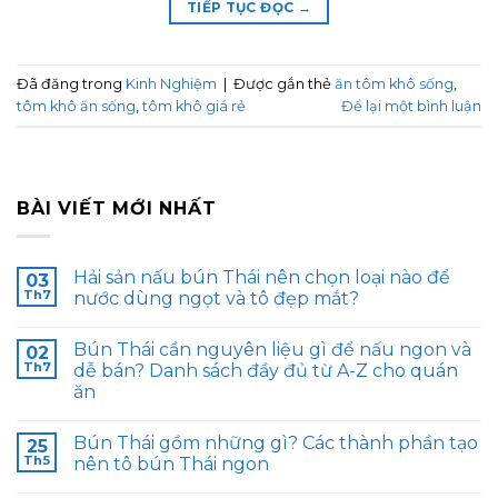
TIẾP TỤC ĐỌC
→
Đã đăng trong
Kinh Nghiệm
|
Được gắn thẻ
ăn tôm khô sống
,
tôm khô ăn sống
,
tôm khô giá rẻ
Để lại một bình luận
BÀI VIẾT MỚI NHẤT
Hải sản nấu bún Thái nên chọn loại nào để
03
Th7
nước dùng ngọt và tô đẹp mắt?
Bún Thái cần nguyên liệu gì để nấu ngon và
02
Th7
dễ bán? Danh sách đầy đủ từ A-Z cho quán
ăn
Bún Thái gồm những gì? Các thành phần tạo
25
Th5
nên tô bún Thái ngon