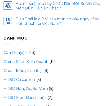
Bún Thái Chua Cay Có Gì Đặc Biệt So Với Các
20
Th5
Món Bún Hải Sản Khác?
Bún Thái là gì? Vì sao món ăn này ngày càng
18
Th5
hút khách tại Việt Nam?
DANH MỤC
Câu Chuyện
(23)
Chính Sách Kinh Doanh
(11)
Chưa được phân loại
(8)
HDSD Cá các loại
(5)
HDSD Hàu, Ốc, Sò, Vẹm
(5)
HDSD Mực, Bạch Tuộc
(2)