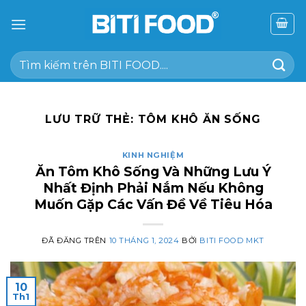
Chuyển
đến
nội
Tìm
dung
kiếm:
LƯU TRỮ THẺ:
TÔM KHÔ ĂN SỐNG
KINH NGHIỆM
Ăn Tôm Khô Sống Và Những Lưu Ý
Nhất Định Phải Nắm Nếu Không
Muốn Gặp Các Vấn Đề Về Tiêu Hóa
ĐÃ ĐĂNG TRÊN
10 THÁNG 1, 2024
BỞI
BITI FOOD MKT
10
Th1