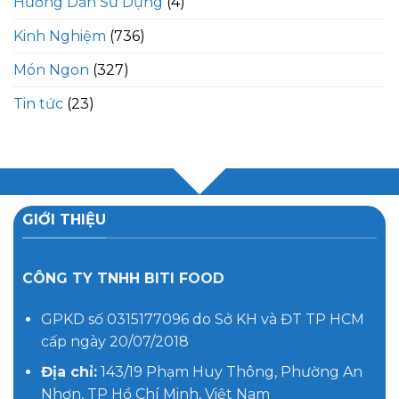
Hướng Dẫn Sử Dụng
(4)
Kinh Nghiệm
(736)
Món Ngon
(327)
Tin tức
(23)
GIỚI THIỆU
CÔNG TY TNHH BITI FOOD
GPKD số 0315177096 do Sở KH và ĐT TP HCM
cấp ngày 20/07/2018
Địa chỉ:
143/19 Phạm Huy Thông, Phường An
Nhơn, TP Hồ Chí Minh, Việt Nam