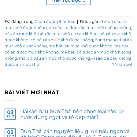
TIẾP TỤC ĐỌC
→
Đã đăng trong
Chưa được phân loại
|
Được gắn thẻ
bà bầu ăn
mực khô được không
,
bà bầu có được ăn mực khô nướng không
,
bầu ăn mực khô
,
bầu ăn mực khô có sao không
,
bầu ăn mực khô
được không
,
có bầu ăn mực khô được không
,
đang mang thai ăn
mực khô được không
,
mẹ bầu ăn mực khô được không
,
mẹ bầu
có ăn được mực khô không
,
mẹ bầu có được ăn mực khô nướng
không
,
mới có bầu ăn mực khô được không
,
vì sao bà bầu không
được ăn mực khô
1
Nhận xét
BÀI VIẾT MỚI NHẤT
Hải sản nấu bún Thái nên chọn loại nào để
03
Th7
nước dùng ngọt và tô đẹp mắt?
Bún Thái cần nguyên liệu gì để nấu ngon và
02
Th7