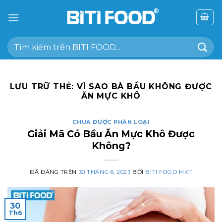
Chuyển
đến
nội
Tìm
dung
kiếm:
LƯU TRỮ THẺ:
VÌ SAO BÀ BẦU KHÔNG ĐƯỢC
ĂN MỰC KHÔ
CHƯA ĐƯỢC PHÂN LOẠI
Giải Mã Có Bầu Ăn Mực Khô Được
Không?
ĐÃ ĐĂNG TRÊN
30 THÁNG 6, 2023
BỞI
BITI FOOD MKT
30
Th6