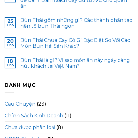
dễ bán? Danh sách đầy đủ từ A-Z cho quán
ăn
Bún Thái gồm những gì? Các thành phần tạo
25
Th5
nên tô bún Thái ngon
Bún Thái Chua Cay Có Gì Đặc Biệt So Với Các
20
Th5
Món Bún Hải Sản Khác?
Bún Thái là gì? Vì sao món ăn này ngày càng
18
Th5
hút khách tại Việt Nam?
DANH MỤC
Câu Chuyện
(23)
Chính Sách Kinh Doanh
(11)
Chưa được phân loại
(8)