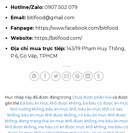
Hotline/Zalo:
0907 502 079
Email:
bitifood@gmail.com
Fanpage:
https://www.facebook.com/bitifood
Website:
https://bitifood.com/
Địa chỉ mua trực tiếp:
143/19 Phạm Huy Thông,
P.6, Gò Vấp, TPHCM
Mục nhập này đã được đăng trong
Chưa được phân loại
và được
gắn thẻ
bà bầu ăn mực khô được không
,
bà bầu có được ăn mực
khô nướng không
,
bầu ăn mực khô
,
bầu ăn mực khô có sao
không
,
bầu ăn mực khô được không
,
có bầu ăn mực khô được
không
,
đang mang thai ăn mực khô được không
,
mẹ bầu ăn mực
khô được không
,
mẹ bầu có ăn được mực khô không
,
mẹ bầu có
được ăn mực khô nướng không
,
mới có bầu ăn mực khô được