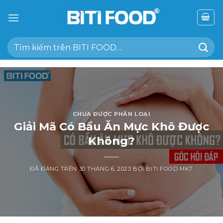
Chuyển
đến
nội
Tìm
dung
kiếm:
CHƯA ĐƯỢC PHÂN LOẠI
Giải Mã Có Bầu Ăn Mực Khô Được
Không?
ĐÃ ĐĂNG TRÊN
30 THÁNG 6, 2023
BỞI
BITI FOOD MKT