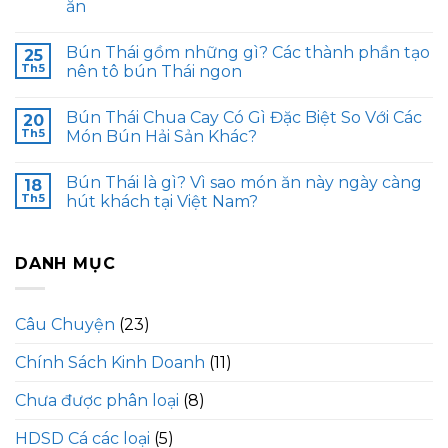
ăn
Bún Thái gồm những gì? Các thành phần tạo
25
Th5
nên tô bún Thái ngon
Bún Thái Chua Cay Có Gì Đặc Biệt So Với Các
20
Th5
Món Bún Hải Sản Khác?
Bún Thái là gì? Vì sao món ăn này ngày càng
18
Th5
hút khách tại Việt Nam?
DANH MỤC
Câu Chuyện
(23)
Chính Sách Kinh Doanh
(11)
Chưa được phân loại
(8)
HDSD Cá các loại
(5)