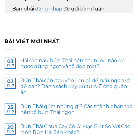
Bạn phải
đăng nhập
để gửi bình luận.
BÀI VIẾT MỚI NHẤT
Hải sản nấu bún Thái nên chọn loại nào để
03
Th7
nước dùng ngọt và tô đẹp mắt?
Bún Thái cần nguyên liệu gì để nấu ngon và
02
Th7
dễ bán? Danh sách đầy đủ từ A-Z cho quán
ăn
Bún Thái gồm những gì? Các thành phần tạo
25
Th5
nên tô bún Thái ngon
Bún Thái Chua Cay Có Gì Đặc Biệt So Với Các
20
Th5
Món Bún Hải Sản Khác?