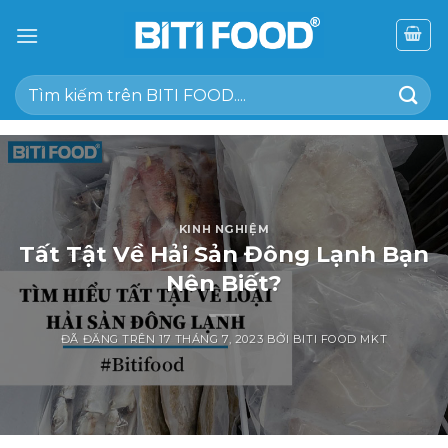
Chuyển
đến
nội
Tìm
dung
kiếm:
KINH NGHIỆM
Tất Tật Về Hải Sản Đông Lạnh Bạn
Nên Biết?
ĐÃ ĐĂNG TRÊN
17 THÁNG 7, 2023
BỞI
BITI FOOD MKT