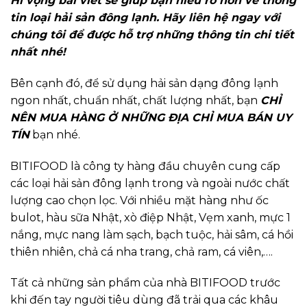
Hi vọng bài viết sẽ giúp bạn hiểu rõ hơn về thông
tin loại hải sản đông lạnh. Hãy liên hệ ngay với
chúng tôi để được hỗ trợ những thông tin chi tiết
nhất nhé!
Bên cạnh đó, để sử dụng hải sản dạng đông lạnh
ngon nhất, chuẩn nhất, chất lượng nhất, bạn
CHỈ
NÊN MUA HÀNG Ở NHỮNG ĐỊA CHỈ MUA BÁN UY
TÍN
bạn nhé.
BITIFOOD là công ty hàng đầu chuyên cung cấp
các loại hải sản đông lạnh trong và ngoài nước chất
lượng cao chọn lọc. Với nhiều mặt hàng như ốc
bulot, hàu sữa Nhật, xò điệp Nhật, Vẹm xanh, mực 1
nắng, mực nang làm sạch, bạch tuộc, hải sâm, cá hồi
thiên nhiên, chả cá nha trang, chả ram, cá viên,….
Tất cả những sản phẩm của nhà BITIFOOD trước
khi đến tay người tiêu dùng đã trải qua các khâu