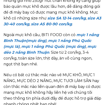
những gói nhỏ 250gr hút chân không kỹ càng giúp
bảo quản mực khô được lâu hơn, dễ dàng đóng gói
để đi máy bay có được mang mực khô không. Mực
khô có những size như
size SA 12-14 con/kg
,
size A3
30-40 con/kg
,
size A5 80-90 con/kg
.
Ngoài mực khô câu, BITI FOOD còn có
mực 1 nắng
Bình Thuận(mực ống)
,
mực 1 nắng Phú Quốc
(mực lá)
,
mực 1 nắng Phú Quốc (mực ống)
,
mực
dẻo 2 nắng Bình Thuận
. Size từ 2 con/kg, 3-4
con/kg, toàn size lớn, thịt dày, ăn vô cùng ngon,
ngọt thịt bạn nhé.
Nếu có bất cứ thắc mắc nào về MỰC KHÔ, MỰC 1
NẮNG, MỰC DẺO 2 NẮNG, MỰC TƯƠI LÀM SẴN hay
còn thắc mắc nào liên quan đến đi máy bay có được
mang mực khô không hãy liên hệ với chúng tôi
theo thông tin phía dưới đây để được hỗ trợ giải đáp
nhanh chóng nhất bạn nhé!