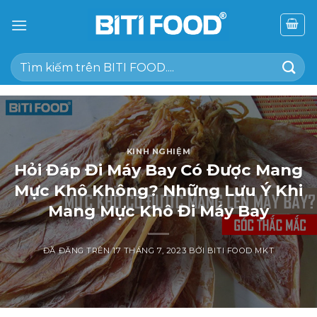
Chuyển
đến
nội
Tìm
dung
kiếm:
KINH NGHIỆM
Hỏi Đáp Đi Máy Bay Có Được Mang
Mực Khô Không? Những Lưu Ý Khi
Mang Mực Khô Đi Máy Bay
ĐÃ ĐĂNG TRÊN
17 THÁNG 7, 2023
BỞI
BITI FOOD MKT