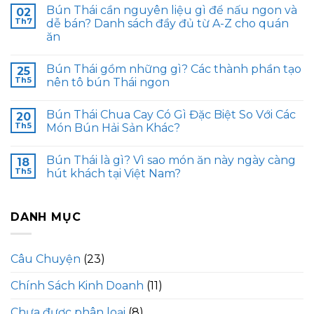
Bún Thái cần nguyên liệu gì để nấu ngon và
02
Th7
dễ bán? Danh sách đầy đủ từ A-Z cho quán
ăn
Bún Thái gồm những gì? Các thành phần tạo
25
Th5
nên tô bún Thái ngon
Bún Thái Chua Cay Có Gì Đặc Biệt So Với Các
20
Th5
Món Bún Hải Sản Khác?
Bún Thái là gì? Vì sao món ăn này ngày càng
18
Th5
hút khách tại Việt Nam?
DANH MỤC
Câu Chuyện
(23)
Chính Sách Kinh Doanh
(11)
Chưa được phân loại
(8)