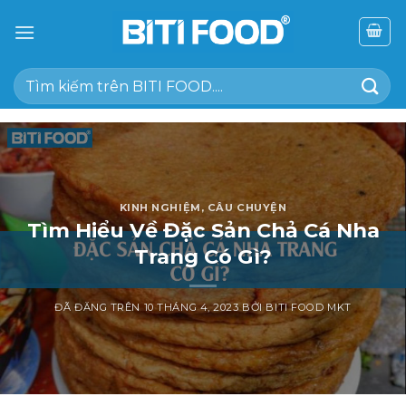
Chuyển
đến
nội
Tìm
dung
kiếm:
KINH NGHIỆM
,
CÂU CHUYỆN
Tìm Hiểu Về Đặc Sản Chả Cá Nha
Trang Có Gì?
ĐÃ ĐĂNG TRÊN
10 THÁNG 4, 2023
BỞI
BITI FOOD MKT