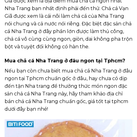
Giã được xem là địa điểm mua chả cá ngon nhất
Nha Trang bạn nhất định phải đến thử. Chả cá Vạn
Giã được xem là cái nôi làm chả cá của Nha Trang
nói chung và cả nước nói riêng. Đặc biệt đặc sản chả
cá Nha Trang ở đây phần lớn được làm thủ công,
chả cá vô cùng cùng ngon, giòn, dai không pha trộn
bột và tuyệt đối không có hàn the.
Mua chả cá Nha Trang ở đâu ngon tại Tphcm?
Nếu bạn còn chưa biết mua chả cá Nha Trang ở đâu
ngon tại Tphcm chuẩn gốc ở đâu, hay chưa có dịp
đến tận Nha trang để thưởng thức món ngon đặc
sản chả cá Nha Trang này, hãy tham khảo địa chỉ
bán chả cá Nha Trang chuẩn gốc, giá tốt tại tphcm
dưới đây bạn nhé!