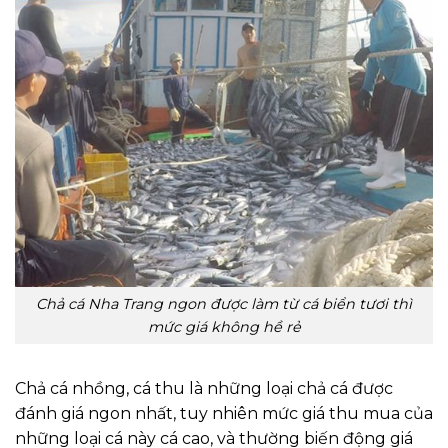
Chả cá Nha Trang ngon được làm từ cá biển tươi thì
mức giá không hề rẻ
Chả cá nhồng, cá thu là những loại chả cá được
đánh giá ngon nhất, tuy nhiên mức giá thu mua của
những loại cá này cá cao, và thường biến động giá