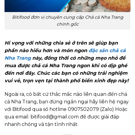
Bitifood đơn vị chuyên cung cấp Chả cá Nha Trang
chính gốc
Hi vọng với những chia sẻ ở trên sẽ giúp bạn
phần nào hiểu hơn và món ngon
đặc sản chả cá
Nha Trang
này, đồng thời có những mẹo nhỏ để
mua được chả cá Nha Trang ngon khi có dịp ghé
đến nơi đây. Chúc các bạn có những trải nghiệm
vui vẻ, trọn vẹn tại thành phố biển xinh đẹp này!
Ngoài ra, có bất cứ thắc mắc nào liên quan đến chả
cá Nha Trang, bạn đừng ngần ngại hãy liên hệ ngay
với Bitifood qua số hotline 0907502079 (Zalo) Hoặc
qua email: bitifood@gmail.com để được giải đáp
nhanh chóng và tận tình nhất.