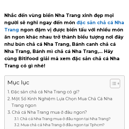
Nhắc đến vùng biển Nha Trang xinh đẹp mọi
người sẽ nghĩ ngay đến món
đặc sản chả cá Nha
Trang
ngon đậm vị được biến tấu với nhiều món
ăn ngon khác nhau trở thành biểu tượng nơi đây
như bún chả cá Nha Trang, Bánh canh chả cá
Nha Trang, Bánh mì chả cá Nha Trang,… Hãy
cùng Bitifood giải mã xem đặc sản chả cá Nha
Trang có gì nhé!
Mục lục
Đặc sản chả cá Nha Trang có gì?
Một Số Kinh Nghiệm Lựa Chọn Mua Chả Cá Nha
Trang ngon
Chả cá Nha Trang mua ở đâu ngon?
Chả cá Nha Trang mua ở đâu ngon tại Nha Trang?
Mua chả cá Nha Trang ở đâu ngon tại Tphcm?