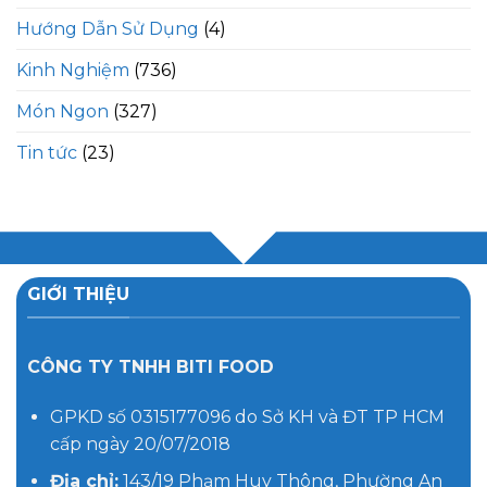
Hướng Dẫn Sử Dụng
(4)
Kinh Nghiệm
(736)
Món Ngon
(327)
Tin tức
(23)
GIỚI THIỆU
CÔNG TY TNHH BITI FOOD
GPKD số 0315177096 do Sở KH và ĐT TP HCM
cấp ngày 20/07/2018
Địa chỉ:
143/19 Phạm Huy Thông, Phường An