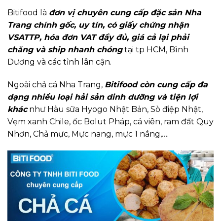
Bitifood là
đơn vị chuyên cung cấp đặc sản Nha
Trang chính gốc, uy tín, có giấy chứng nhận
VSATTP, hóa đơn VAT đầy đủ, giá cả lại phải
chăng và ship nhanh chóng
tại tp HCM, Bình
Dương và các tỉnh lân cận.
Ngoài chả cá Nha Trang,
Bitifood còn cung cấp đa
dạng nhiều loại hải sản dinh dưỡng và tiện lợi
khác
như Hàu sữa Hyogo Nhật Bản, Sò điệp Nhật,
Vẹm xanh Chile, ốc Bolut Pháp, cá viên, ram đất Quy
Nhơn, Chả mực, Mực nang, mực 1 nắng,….