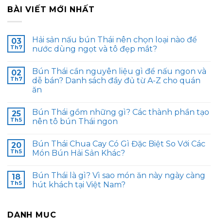
BÀI VIẾT MỚI NHẤT
Hải sản nấu bún Thái nên chọn loại nào để
03
Th7
nước dùng ngọt và tô đẹp mắt?
Bún Thái cần nguyên liệu gì để nấu ngon và
02
Th7
dễ bán? Danh sách đầy đủ từ A-Z cho quán
ăn
Bún Thái gồm những gì? Các thành phần tạo
25
Th5
nên tô bún Thái ngon
Bún Thái Chua Cay Có Gì Đặc Biệt So Với Các
20
Th5
Món Bún Hải Sản Khác?
Bún Thái là gì? Vì sao món ăn này ngày càng
18
Th5
hút khách tại Việt Nam?
DANH MỤC