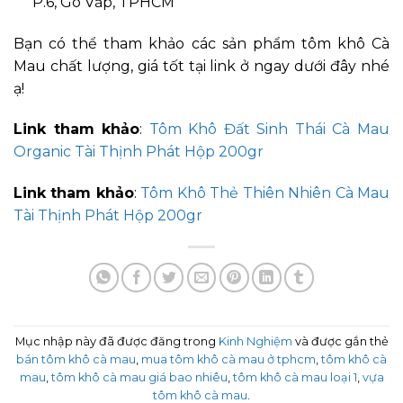
P.6, Gò Vấp, TPHCM
Bạn có thể tham khảo các sản phẩm tôm khô Cà
Mau chất lượng, giá tốt tại link ở ngay dưới đây nhé
ạ!
Link tham khảo
:
Tôm Khô Đất Sinh Thái Cà Mau
Organic Tài Thịnh Phát Hộp 200gr
Link tham khảo
:
Tôm Khô Thẻ Thiên Nhiên Cà Mau
Tài Thịnh Phát Hộp 200gr
Mục nhập này đã được đăng trong
Kinh Nghiệm
và được gắn thẻ
bán tôm khô cà mau
,
mua tôm khô cà mau ở tphcm
,
tôm khô cà
mau
,
tôm khô cà mau giá bao nhiêu
,
tôm khô cà mau loại 1
,
vựa
tôm khô cà mau
.