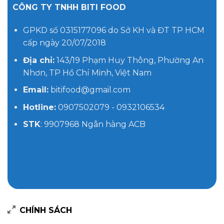
CÔNG TY TNHH BITI FOOD
GPKD số 0315177096 do Sở KH và ĐT TP HCM
cấp ngày 20/07/2018
Địa chỉ:
143/19 Phạm Huy Thông, Phường An
Nhơn, TP Hồ Chí Minh, Việt Nam
Email:
bitifood@gmail.com
Hotline:
0907502079 - 0932106534
STK
: 9907968 Ngân hàng ACB
CHÍNH SÁCH