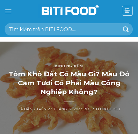
Chuyển
đến
nội
Tìm
dung
kiếm:
KINH NGHIỆM
Tôm Khô Đất Có Màu Gì? Màu Đỏ
Cam Tươi Có Phải Màu Công
Nghiệp Không?
ĐÃ ĐĂNG TRÊN
27 THÁNG 12, 2023
BỞI
BITI FOOD MKT