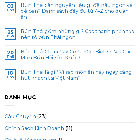
Bún Thái cần nguyên liệu gì để nấu ngon và
02
Th7
dễ bán? Danh sách đầy đủ từ A-Z cho quán
ăn
Bún Thái gồm những gì? Các thành phần tạo
25
Th5
nên tô bún Thái ngon
Bún Thái Chua Cay Có Gì Đặc Biệt So Với Các
20
Th5
Món Bún Hải Sản Khác?
Bún Thái là gì? Vì sao món ăn này ngày càng
18
Th5
hút khách tại Việt Nam?
DANH MỤC
Câu Chuyện
(23)
Chính Sách Kinh Doanh
(11)