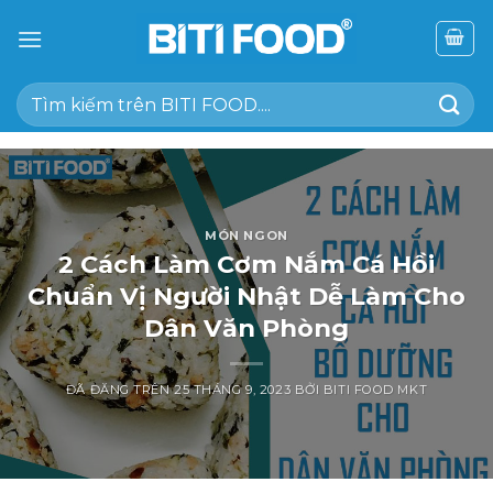
Chuyển
đến
nội
Tìm
dung
kiếm:
MÓN NGON
2 Cách Làm Cơm Nắm Cá Hồi
Chuẩn Vị Người Nhật Dễ Làm Cho
Dân Văn Phòng
ĐÃ ĐĂNG TRÊN
25 THÁNG 9, 2023
BỞI
BITI FOOD MKT