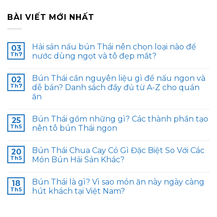
BÀI VIẾT MỚI NHẤT
Hải sản nấu bún Thái nên chọn loại nào để
03
Th7
nước dùng ngọt và tô đẹp mắt?
Bún Thái cần nguyên liệu gì để nấu ngon và
02
Th7
dễ bán? Danh sách đầy đủ từ A-Z cho quán
ăn
Bún Thái gồm những gì? Các thành phần tạo
25
Th5
nên tô bún Thái ngon
Bún Thái Chua Cay Có Gì Đặc Biệt So Với Các
20
Th5
Món Bún Hải Sản Khác?
Bún Thái là gì? Vì sao món ăn này ngày càng
18
Th5
hút khách tại Việt Nam?