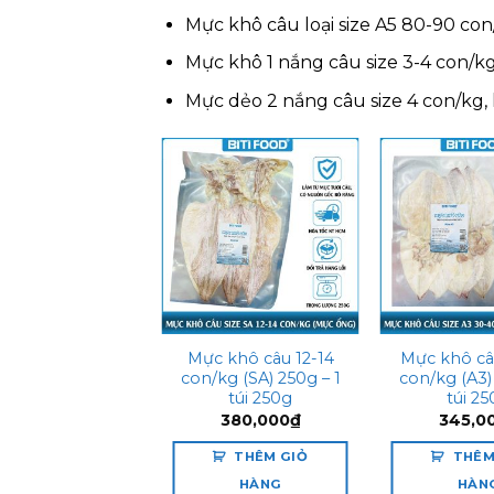
Mực khô câu loại size A5 80-90 co
Mực khô 1 nắng câu size 3-4 con/k
Mực dẻo 2 nắng câu size 4 con/kg,
Add to
wishlist
Mực khô câu 12-14
Mực khô câ
con/kg (SA) 250g – 1
con/kg (A3)
túi 250g
túi 2
380,000
₫
345,0
THÊM GIỎ
THÊM
HÀNG
HÀN