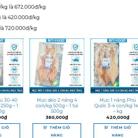
n/kg là 672.000đ/kg
g là 420.000đ/kg
 là 720.000đ/kg
Add to
Add to
Add t
wishlist
wishlist
wishli
u 30-40
Mực dẻo 2 nắng 4
Mực 1 nắng Phú
 250g – 1
con/kg 500g – 1 túi
Quốc 3-4 con/kg 1
50g
500g
– kg
00
₫
360,000
₫
420,000
₫
 GIỎ
THÊM GIỎ
THÊM GIỎ
G
HÀNG
HÀNG