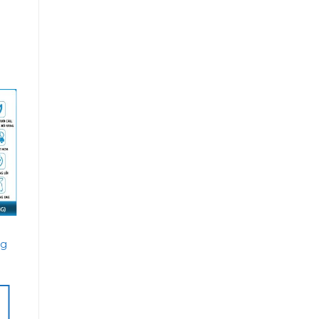
o
st
kg