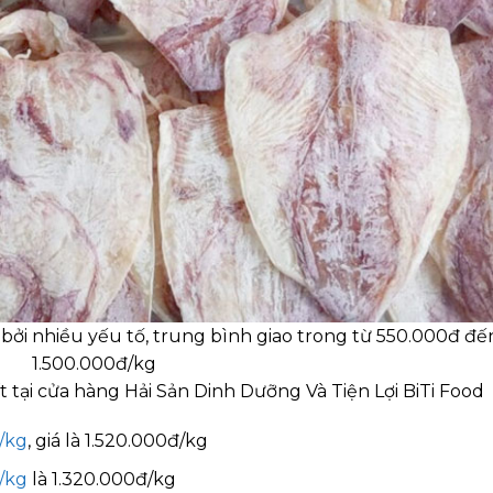
ởi nhiều yếu tố, trung bình giao trong từ 550.000đ đế
1.500.000đ/kg
tại cửa hàng Hải Sản Dinh Dưỡng Và Tiện Lợi BiTi Food
n/kg
, giá là 1.520.000đ/kg
n/kg
là 1.320.000đ/kg