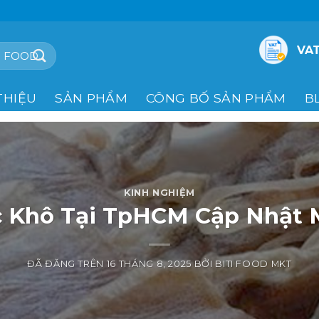
VAT
THIỆU
SẢN PHẨM
CÔNG BỐ SẢN PHẨM
B
KINH NGHIỆM
 Khô Tại TpHCM Cập Nhật 
ĐÃ ĐĂNG TRÊN
16 THÁNG 8, 2025
BỞI
BITI FOOD MKT