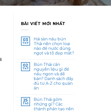
BÀI VIẾT MỚI NHẤT
Hải sản nấu bún
03
Th7
Thái nên chọn loại
nào để nước dùng
ngọt và tô đẹp mắt?
i
Bún Thái cần
02
Th7
nguyên liệu gì để
nấu ngon và dễ
bán? Danh sách đầy
đủ từ A-Z cho quán
ăn
Bún Thái gồm
25
Th5
những gì? Các
thành phần tạo nên