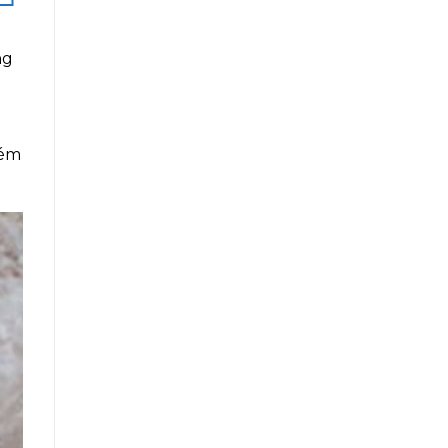
ng
kém