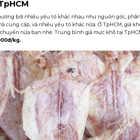
i TpHCM
hưởng bởi nhiều yếu tố khác nhau như nguồn gốc, phâ
nhà cung cấp, và nhiều yếu tố khác nữa. Ở TpHCM, giá kh
n chuyển nữa bạn nhé. Trung bình giá mực khô tại TpH
000đ/kg.