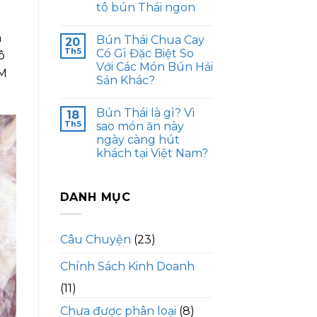
tô bún Thái ngon
n
Bún Thái Chua Cay
20
Th5
Có Gì Đặc Biệt So
ô
Với Các Món Bún Hải
CM
Sản Khác?
Bún Thái là gì? Vì
18
Th5
sao món ăn này
ngày càng hút
khách tại Việt Nam?
DANH MỤC
Câu Chuyện
(23)
Chính Sách Kinh Doanh
(11)
Chưa được phân loại
(8)