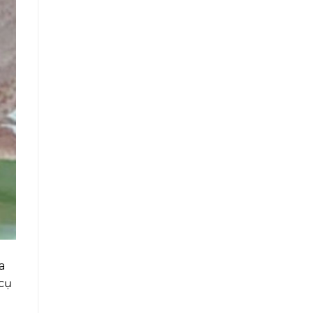
a
 cụ