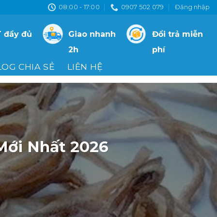
08:00 - 17:00
0907 502 079
Đăng nhập
 đầy đủ
Giao nhanh
Đổi trả miễn
2h
phí
LOG CHIA SẺ
LIÊN HỆ
Mới Nhất 2026