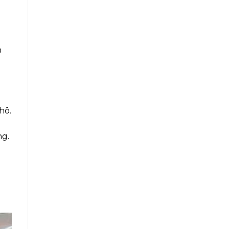
D
hô.
m
ng.