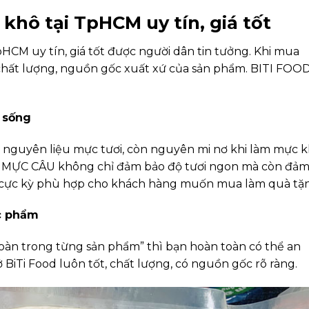
khô tại TpHCM uy tín, giá tốt
HCM uy tín, giá tốt được người dân tin tưởng. Khi mua
 chất lượng, nguồn gốc xuất xứ của sản phẩm. BITI FOO
 sống
nguyên liệu mực tươi, còn nguyên mi nơ khi làm mực k
là MỰC CÂU không chỉ đảm bảo độ tươi ngon mà còn đả
 cực kỳ phù hợp cho khách hàng muốn mua làm quà tặ
c phẩm
 toàn trong từng sản phẩm” thì bạn hoàn toàn có thể an
BiTi Food luôn tốt, chất lượng, có nguồn gốc rõ ràng.