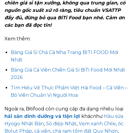
chiên giá sỉ tận xưởng, không qua trung gian, có
nguồn gốc xuất xứ rõ ràng, tiêu chuẩn VSATTP
đầy đủ, đừng bỏ qua BiTi Food bạn nhé. Cảm ơn
các bạn đã đọc tin!
Xem thêm:
Bảng Giá Sỉ Chả Cá Nha Trang BITI FOOD Mới
Nhất
Bảng Giá Cá Viên Chiên Giá Sỉ BiTi Food Mới Nhất
2026
Tìm Hiểu Về Thực Phẩm Việt Hải Food – Cá Viên –
Bò Viên Chuẩn Vị Người Hoa
Ngoài ra,
Bitifood còn cung cấp đa dạng nhiều loại
hải sản dinh dưỡng và tiện lợi
khác
như
Hàu sữa
Hyogo Nhật Bản
,
Sò điệp Nhật
,
Vẹm xanh Chile
,
ốc
Bolut Pháp
,
cá viên
,
chả ram tôm đất Quy Nhơn
,