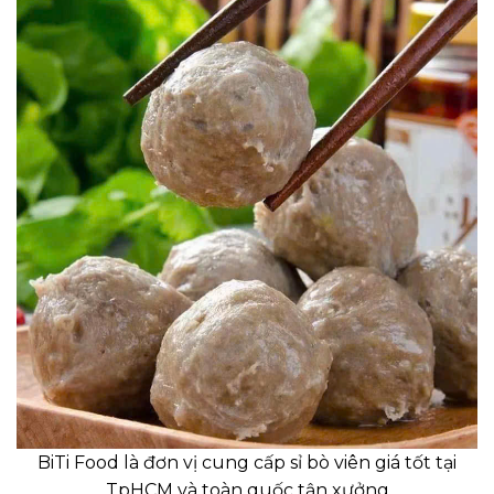
BiTi Food là đơn vị cung cấp sỉ bò viên giá tốt tại
TpHCM và toàn quốc tận xưởng