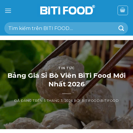
Chuyển
đến
nội
Tìm
dung
kiếm:
TIN TỨC
Bảng Giá Sỉ Bò Viên BiTi Food Mới
Nhất 2026
ĐÃ ĐĂNG TRÊN
5 THÁNG 3, 2026
BỞI
BITIFOOD BITIFOOD