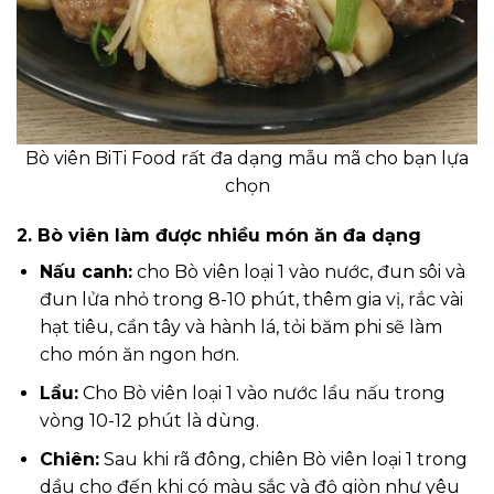
Bò viên BiTi Food rất đa dạng mẫu mã cho bạn lựa
chọn
2. Bò viên làm được nhiều món ăn đa dạng
Nấu canh:
cho Bò viên loại 1 vào nước, đun sôi và
đun lửa nhỏ trong 8-10 phút, thêm gia vị, rắc vài
hạt tiêu, cần tây và hành lá, tỏi băm phi sẽ làm
cho món ăn ngon hơn.
Lẩu:
Cho Bò viên loại 1 vào nước lẩu nấu trong
vòng 10-12 phút là dùng.
Chiên:
Sau khi rã đông, chiên Bò viên loại 1 trong
dầu cho đến khi có màu sắc và độ giòn như yêu