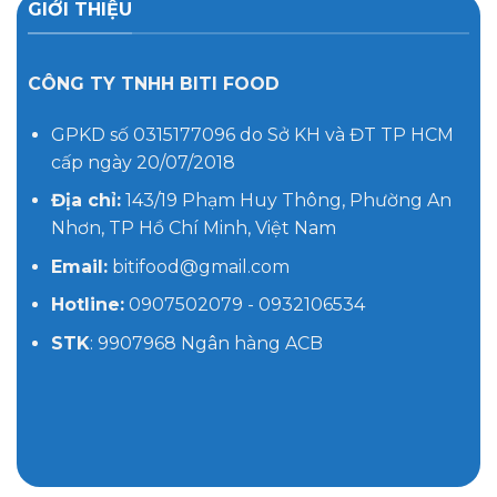
GIỚI THIỆU
CÔNG TY TNHH BITI FOOD
GPKD số 0315177096 do Sở KH và ĐT TP HCM
cấp ngày 20/07/2018
Địa chỉ:
143/19 Phạm Huy Thông, Phường An
Nhơn, TP Hồ Chí Minh, Việt Nam
Email:
bitifood@gmail.com
Hotline:
0907502079 - 0932106534
STK
: 9907968 Ngân hàng ACB