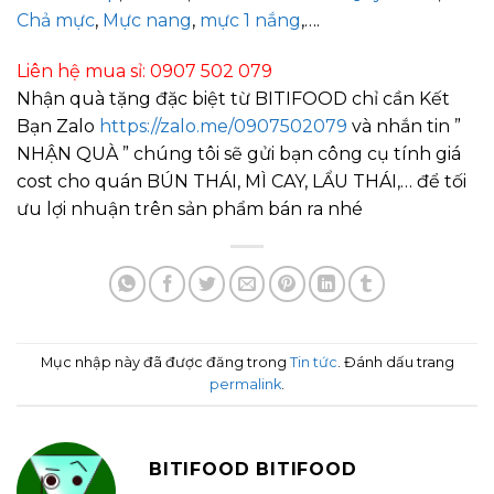
Chả mực
,
Mực nang
,
mực 1 nắng
,….
Liên hệ mua sỉ: 0907 502 079
Nhận quà tặng đặc biệt từ BITIFOOD chỉ cần Kết
Bạn Zalo
https://zalo.me/0907502079
và nhắn tin ”
NHẬN QUÀ ” chúng tôi sẽ gửi bạn công cụ tính giá
cost cho quán BÚN THÁI, MÌ CAY, LẨU THÁI,… để tối
ưu lợi nhuận trên sản phẩm bán ra nhé
Mục nhập này đã được đăng trong
Tin tức
. Đánh dấu trang
permalink
.
BITIFOOD BITIFOOD