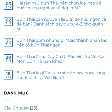
Hải sản nấu bún Thái nên chọn loại nào để
03
Th7
nước dùng ngọt và tô đẹp mắt?
Bún Thái cần nguyên liệu gì để nấu ngon và
02
Th7
dễ bán? Danh sách đầy đủ từ A-Z cho quán
ăn
Bún Thái gồm những gì? Các thành phần tạo
25
Th5
nên tô bún Thái ngon
Bún Thái Chua Cay Có Gì Đặc Biệt So Với Các
20
Th5
Món Bún Hải Sản Khác?
Bún Thái là gì? Vì sao món ăn này ngày càng
18
Th5
hút khách tại Việt Nam?
DANH MỤC
Câu Chuyện
(23)