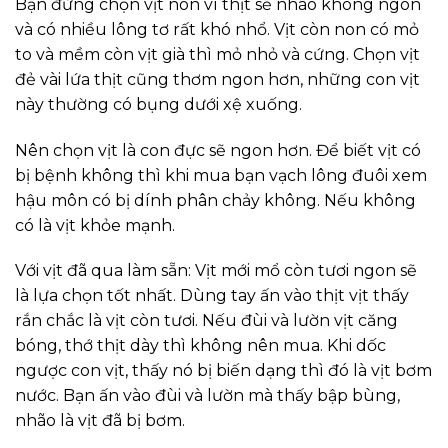
Bạn đừng chọn vịt non vì thịt sẽ nhão không ngon
và có nhiều lông tơ rất khó nhổ. Vịt còn non có mỏ
to và mềm còn vịt già thì mỏ nhỏ và cứng. Chọn vịt
đẻ vài lứa thịt cũng thơm ngon hơn, những con vịt
này thường có bụng dưới xệ xuống.
Nên chọn vịt là con đực sẽ ngon hơn. Để biết vịt có
bị bệnh không thì khi mua bạn vạch lông đuôi xem
hậu môn có bị dính phân chảy không. Nếu không
có là vịt khỏe mạnh.
Với vịt đã qua làm sẵn: Vịt mới mổ còn tươi ngon sẽ
là lựa chọn tốt nhất. Dùng tay ấn vào thịt vịt thấy
rắn chắc là vịt còn tươi. Nếu đùi và lườn vịt căng
bóng, thớ thịt dày thì không nên mua. Khi dốc
ngược con vịt, thấy nó bị biến dạng thì đó là vịt bơm
nước. Bạn ấn vào đùi và lườn mà thấy bập bùng,
nhão là vịt đã bị bơm.