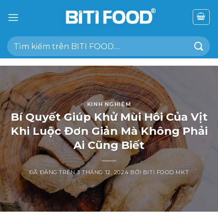
Chuyển
đến
nội
Tìm
dung
kiếm:
KINH NGHIỆM
Bí Quyết Giúp Khử Mùi Hôi Của Vịt
Khi Luộc Đơn Giản Mà Không Phải
Ai Cũng Biết
ĐÃ ĐĂNG TRÊN
3 THÁNG 12, 2024
BỞI
BITI FOOD MKT