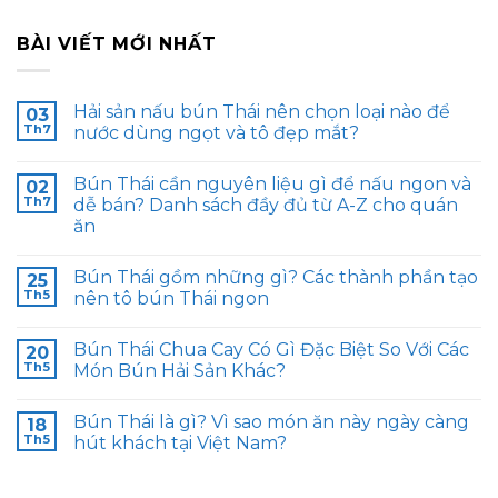
BÀI VIẾT MỚI NHẤT
Hải sản nấu bún Thái nên chọn loại nào để
03
Th7
nước dùng ngọt và tô đẹp mắt?
Bún Thái cần nguyên liệu gì để nấu ngon và
02
Th7
dễ bán? Danh sách đầy đủ từ A-Z cho quán
ăn
Bún Thái gồm những gì? Các thành phần tạo
25
Th5
nên tô bún Thái ngon
Bún Thái Chua Cay Có Gì Đặc Biệt So Với Các
20
Th5
Món Bún Hải Sản Khác?
Bún Thái là gì? Vì sao món ăn này ngày càng
18
Th5
hút khách tại Việt Nam?