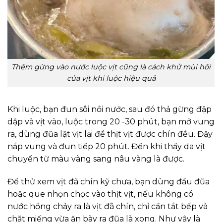
Thêm gừng vào nước luộc vịt cũng là cách khử mùi hôi
của vịt khi luộc hiệu quả
Khi luộc, bạn đun sôi nồi nước, sau đó thả gừng đập
dập và vịt vào, luộc trong 20 -30 phút, bạn mở vung
ra, dùng đũa lật vịt lại để thịt vịt được chín đều. Đậy
nắp vung và đun tiếp 20 phút. Đến khi thấy da vịt
chuyển từ màu vàng sang nâu vàng là được.
Để thử xem vịt đã chín kỹ chưa, bạn dùng đầu đũa
hoặc que nhọn chọc vào thịt vịt, nếu không có
nước hồng chảy ra là vịt đã chín, chỉ cần tắt bếp và
chặt miếng vừa ăn bày ra đũa là xong. Như vậy là