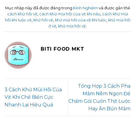
Mục nhập này đã được đăng trong
Kinh Nghiệm
và được gắn thẻ
cách khử hôi vịt
,
cách khử mùi hôi của vịt khi nấu
,
cách khử mùi
hôi khi luộc vịt
,
khử hôi vịt
,
khử mùi hôi của vịt khi luộc
,
khử mùi hôi
ở vịt
,
khử mùi hôi vịt
.
BITI FOOD MKT
Tổng Hợp 3 Cách Pha
3 Cách Khử Mùi Hôi Của
Mắm Nêm Ngon Để
Vịt Khi Chế Biến Cực
Chấm Gỏi Cuốn Thịt Luộc
Nhanh Lại Hiệu Quả
Hay Ăn Bún Mắm