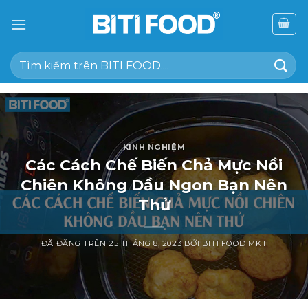
Chuyển
đến
nội
Tìm
dung
kiếm:
KINH NGHIỆM
Các Cách Chế Biến Chả Mực Nồi
Chiên Không Dầu Ngon Bạn Nên
Thử
ĐÃ ĐĂNG TRÊN
25 THÁNG 8, 2023
BỞI
BITI FOOD MKT