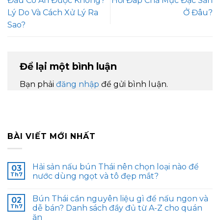
Đầu Có Ăn Được Không?
Hỏi Đáp Chả Mực Đặc Sản
Lý Do Và Cách Xử Lý Ra
Ở Đâu?
Sao?
Để lại một bình luận
Bạn phải
đăng nhập
để gửi bình luận.
BÀI VIẾT MỚI NHẤT
Hải sản nấu bún Thái nên chọn loại nào để
03
Th7
nước dùng ngọt và tô đẹp mắt?
Bún Thái cần nguyên liệu gì để nấu ngon và
02
Th7
dễ bán? Danh sách đầy đủ từ A-Z cho quán
ăn