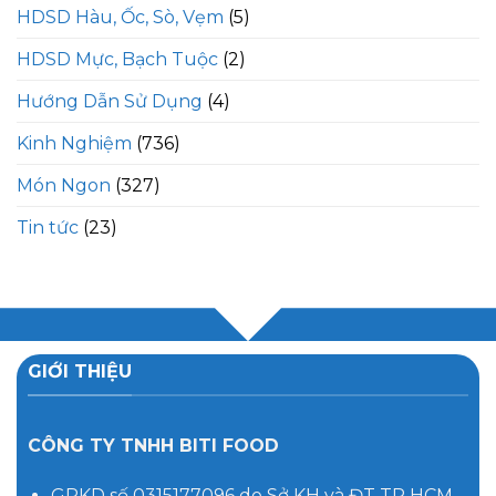
HDSD Hàu, Ốc, Sò, Vẹm
(5)
HDSD Mực, Bạch Tuộc
(2)
Hướng Dẫn Sử Dụng
(4)
Kinh Nghiệm
(736)
Món Ngon
(327)
Tin tức
(23)
GIỚI THIỆU
CÔNG TY TNHH BITI FOOD
GPKD số 0315177096 do Sở KH và ĐT TP HCM