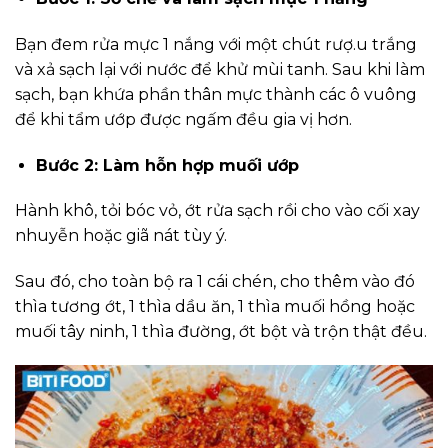
Bạn đem rửa mực 1 nắng với một chút rượ.u trắng
và xả sạch lại với nước để khử mùi tanh. Sau khi làm
sạch, bạn khứa phần thân mực thành các ô vuông
để khi tẩm ướp được ngấm đều gia vị hơn.
Bước 2: Làm hỗn hợp muối ướp
Hành khô, tỏi bóc vỏ, ớt rửa sạch rồi cho vào cối xay
nhuyễn hoặc giã nát tùy ý.
Sau đó, cho toàn bộ ra 1 cái chén, cho thêm vào đó
thìa tương ớt, 1 thìa dầu ăn, 1 thìa muối hồng hoặc
muối tây ninh, 1 thìa đường, ớt bột và trộn thật đều.