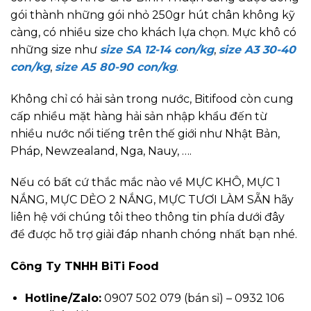
gói thành những gói nhỏ 250gr hút chân không kỹ
càng, có nhiều size cho khách lựa chọn. Mực khô có
những size như
size SA 12-14 con/kg
,
size A3 30-40
con/kg
,
size A5 80-90 con/kg
.
Không chỉ có hải sản trong nước, Bitifood còn cung
cấp nhiều mặt hàng hải sản nhập khẩu đến từ
nhiều nước nổi tiếng trên thế giới như Nhật Bản,
Pháp, Newzealand, Nga, Nauy, ….
Nếu có bất cứ thắc mắc nào về MỰC KHÔ, MỰC 1
NẮNG, MỰC DẺO 2 NẮNG, MỰC TƯƠI LÀM SẴN hãy
liên hệ với chúng tôi theo thông tin phía dưới đây
để được hỗ trợ giải đáp nhanh chóng nhất bạn nhé.
Công Ty TNHH BiTi Food
Hotline/Zalo:
0907 502 079 (bán sỉ) – 0932 106