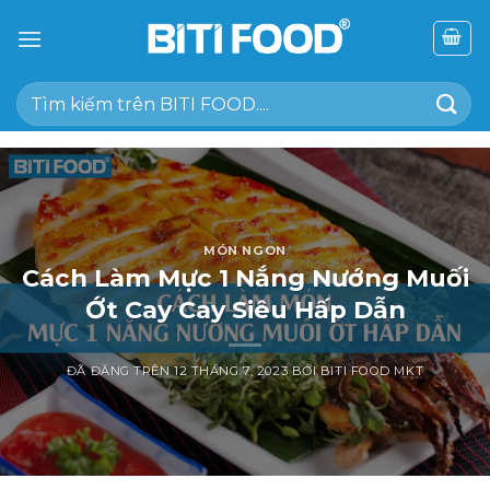
Chuyển
đến
nội
Tìm
dung
kiếm:
MÓN NGON
Cách Làm Mực 1 Nắng Nướng Muối
Ớt Cay Cay Siêu Hấp Dẫn
ĐÃ ĐĂNG TRÊN
12 THÁNG 7, 2023
BỞI
BITI FOOD MKT