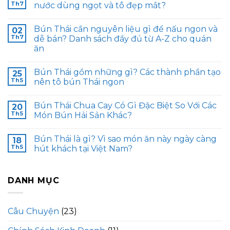
Th7
nước dùng ngọt và tô đẹp mắt?
Bún Thái cần nguyên liệu gì để nấu ngon và
02
Th7
dễ bán? Danh sách đầy đủ từ A-Z cho quán
ăn
Bún Thái gồm những gì? Các thành phần tạo
25
Th5
nên tô bún Thái ngon
Bún Thái Chua Cay Có Gì Đặc Biệt So Với Các
20
Th5
Món Bún Hải Sản Khác?
Bún Thái là gì? Vì sao món ăn này ngày càng
18
Th5
hút khách tại Việt Nam?
DANH MỤC
Câu Chuyện
(23)