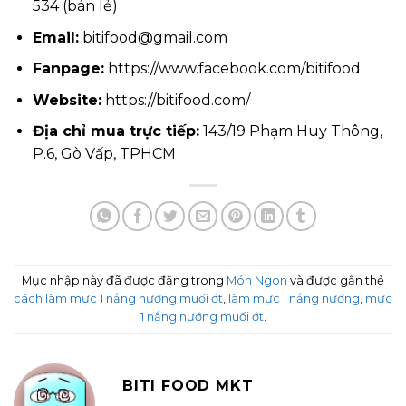
534 (bán lẻ)
Email:
bitifood@gmail.com
Fanpage:
https://www.facebook.com/bitifood
Website:
https://bitifood.com/
Địa chỉ mua trực tiếp:
143/19 Phạm Huy Thông,
P.6, Gò Vấp, TPHCM
Mục nhập này đã được đăng trong
Món Ngon
và được gắn thẻ
cách làm mực 1 nắng nướng muối ớt
,
làm mực 1 nắng nướng
,
mực
1 nắng nướng muối ớt
.
BITI FOOD MKT