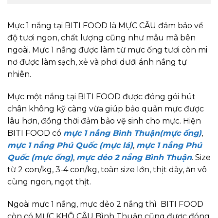
Mực 1 nắng tại BITI FOOD là MỰC CÂU đảm bảo về
độ tươi ngon, chất lượng cũng như mẫu mã bên
ngoài. Mực 1 nắng được làm từ mực ống tươi còn mi
nơ được làm sạch, xẻ và phơi dưới ánh nắng tự
nhiên.
Mực một nắng tại BITI FOOD được đóng gói hút
chân không kỹ càng vừa giúp bảo quản mực được
lâu hơn, đồng thời đảm bảo vệ sinh cho mực. Hiện
BITI FOOD có
mực 1 nắng Bình Thuận(mực ống)
,
mực 1 nắng Phú Quốc (mực lá)
,
mực 1 nắng Phú
Quốc (mực ống)
,
mực dẻo 2 nắng Bình Thuận
. Size
từ 2 con/kg, 3-4 con/kg, toàn size lớn, thịt dày, ăn vô
cùng ngon, ngọt thịt.
Ngoài mực 1 nắng, mực dẻo 2 nắng thì BITI FOOD
còn có MỰC KHÔ CÂU Bình Thuận cũng được đóng