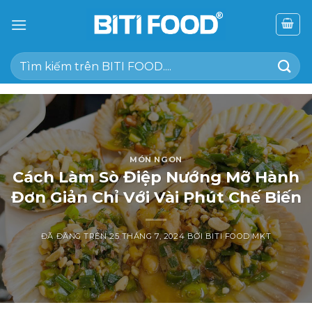
Chuyển
đến
nội
Tìm
dung
kiếm:
MÓN NGON
Cách Làm Sò Điệp Nướng Mỡ Hành
Đơn Giản Chỉ Với Vài Phút Chế Biến
ĐÃ ĐĂNG TRÊN
25 THÁNG 7, 2024
BỞI
BITI FOOD MKT