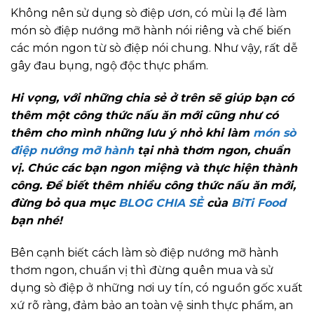
Không nên sử dụng sò điệp ươn, có mùi lạ để làm
món sò điệp nướng mỡ hành nói riêng và chế biến
các món ngon từ sò điệp nói chung. Như vậy, rất dễ
gây đau bụng, ngộ độc thực phẩm.
Hi vọng, với những chia sẻ ở trên sẽ giúp bạn có
thêm một công thức nấu ăn mới cũng như có
thêm cho mình những lưu ý nhỏ khi làm
món sò
điệp nướng mỡ hành
tại nhà thơm ngon, chuẩn
vị. Chúc các bạn ngon miệng và thực hiện thành
công. Để biết thêm nhiều công thức nấu ăn mới,
đừng bỏ qua mục
BLOG CHIA SẺ
của
BiTi Food
bạn nhé!
Bên cạnh biết cách làm sò điệp nướng mỡ hành
thơm ngon, chuẩn vị thì đừng quên mua và sử
dụng sò điệp ở những nơi uy tín, có nguồn gốc xuất
xứ rõ ràng, đảm bảo an toàn vệ sinh thực phẩm, an