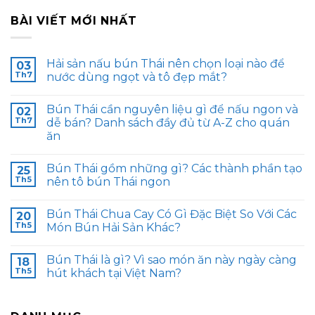
BÀI VIẾT MỚI NHẤT
Hải sản nấu bún Thái nên chọn loại nào để
03
Th7
nước dùng ngọt và tô đẹp mắt?
Bún Thái cần nguyên liệu gì để nấu ngon và
02
Th7
dễ bán? Danh sách đầy đủ từ A-Z cho quán
ăn
Bún Thái gồm những gì? Các thành phần tạo
25
Th5
nên tô bún Thái ngon
Bún Thái Chua Cay Có Gì Đặc Biệt So Với Các
20
Th5
Món Bún Hải Sản Khác?
Bún Thái là gì? Vì sao món ăn này ngày càng
18
Th5
hút khách tại Việt Nam?