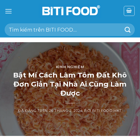
Chuyển
đến
nội
Tìm
dung
kiếm:
KINH NGHIỆM
Bật Mí Cách Làm Tôm Đất Khô
Đơn Giản Tại Nhà Ai Cũng Làm
Được
ĐÃ ĐĂNG TRÊN
26 THÁNG 2, 2024
BỞI
BITI FOOD MKT