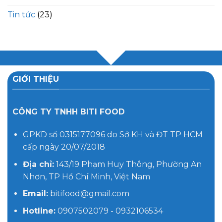
Tin tức
(23)
GIỚI THIỆU
CÔNG TY TNHH BITI FOOD
GPKD số 0315177096 do Sở KH và ĐT TP HCM
cấp ngày 20/07/2018
Địa chỉ:
143/19 Phạm Huy Thông, Phường An
Nhơn, TP Hồ Chí Minh, Việt Nam
Email:
bitifood@gmail.com
Hotline:
0907502079 - 0932106534