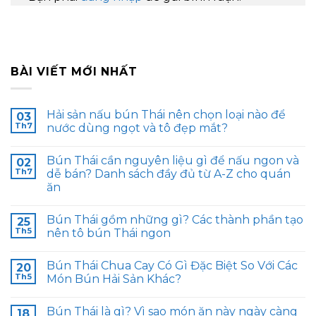
BÀI VIẾT MỚI NHẤT
Hải sản nấu bún Thái nên chọn loại nào để
03
Th7
nước dùng ngọt và tô đẹp mắt?
Bún Thái cần nguyên liệu gì để nấu ngon và
02
Th7
dễ bán? Danh sách đầy đủ từ A-Z cho quán
ăn
Bún Thái gồm những gì? Các thành phần tạo
25
Th5
nên tô bún Thái ngon
Bún Thái Chua Cay Có Gì Đặc Biệt So Với Các
20
Th5
Món Bún Hải Sản Khác?
Bún Thái là gì? Vì sao món ăn này ngày càng
18