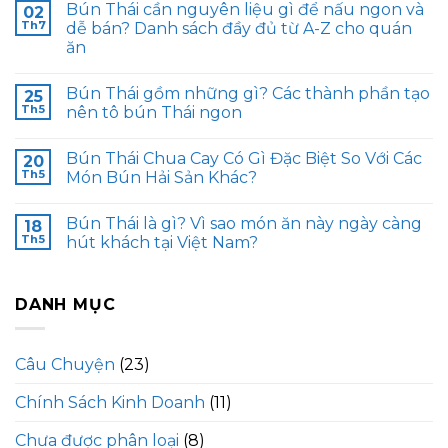
Bún Thái cần nguyên liệu gì để nấu ngon và
02
Th7
dễ bán? Danh sách đầy đủ từ A-Z cho quán
ăn
Bún Thái gồm những gì? Các thành phần tạo
25
Th5
nên tô bún Thái ngon
Bún Thái Chua Cay Có Gì Đặc Biệt So Với Các
20
Th5
Món Bún Hải Sản Khác?
Bún Thái là gì? Vì sao món ăn này ngày càng
18
Th5
hút khách tại Việt Nam?
DANH MỤC
Câu Chuyện
(23)
Chính Sách Kinh Doanh
(11)
Chưa được phân loại
(8)