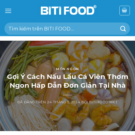
Chuyển
đến
nội
Tìm
dung
kiếm:
MÓN NGON
Gợi Ý Cách Nấu Lẩu Cá Viên Thơm
Ngon Hấp Dẫn Đơn Giản Tại Nhà
ĐÃ ĐĂNG TRÊN
24 THÁNG 5, 2024
BỞI
BITI FOOD MKT