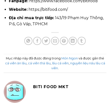
Fanpage:
https://www.facebook.com/bitifood
Website:
https://bitifood.com/
Địa chỉ mua trực tiếp:
143/19 Phạm Huy Thông,
P.6, Gò Vấp, TPHCM
Mục nhập này đã được đăng trong
Món Ngon
và được gắn thẻ
cá viên ăn lẩu
,
cá viên thả lẩu
,
lẩu cá viên
,
nguyên liệu nấu lẩu cá
viên
.
BITI FOOD MKT