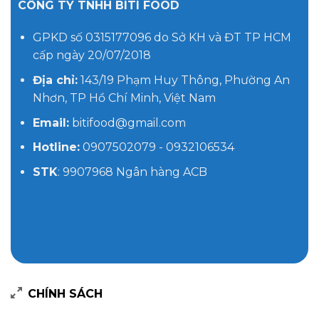
CÔNG TY TNHH BITI FOOD
GPKD số 0315177096 do Sở KH và ĐT TP HCM
cấp ngày 20/07/2018
Địa chỉ:
143/19 Phạm Huy Thông, Phường An
Nhơn, TP Hồ Chí Minh, Việt Nam
Email:
bitifood@gmail.com
Hotline:
0907502079 - 0932106534
STK
: 9907968 Ngân hàng ACB
CHÍNH SÁCH