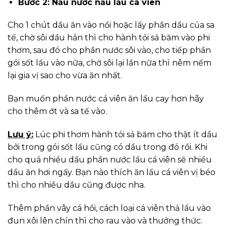
Bước 2: Nấu nước nấu lẩu cá viên
Cho 1 chút dầu ăn vào nồi hoặc lấy phần dầu của sa
tế, chờ sôi dầu hẳn thì cho hành tỏi sả băm vào phi
thơm, sau đó cho phần nước sôi vào, cho tiếp phần
gói sốt lẩu vào nữa, chờ sôi lại lần nữa thì nêm nếm
lại gia vị sao cho vừa ăn nhất.
Bạn muốn phần nước cá viên ăn lẩu cay hơn hãy
cho thêm ớt và sa tế vào.
Lưu ý:
Lúc phi thơm hành tỏi sả băm cho thật ít dầu
bởi trong gói sốt lẩu cũng có dầu trong đó rồi. Khi
cho quá nhiều dầu phần nước lẩu cá viên sẽ nhiều
dầu ăn hơi ngấy. Bạn nào thích ăn lẩu cá viên vị béo
thì cho nhiều dầu cũng được nha.
Thêm phần vây cá hồi, cách loại cá viên thả lẩu vào
đun xôi lên chín thì cho rau vào và thưởng thức.