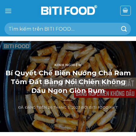
Chuyển
đến
nội
Tìm
dung
kiếm:
KINH NGHIỆM
Bí Quyết Chế Biến Nướng Chả Ram
Tôm Đất Bằng Nồi Chiên Không
Dầu Ngon Giòn Rụm
ĐÃ ĐĂNG TRÊN
26 THÁNG 5, 2023
BỞI
BITI FOOD MKT