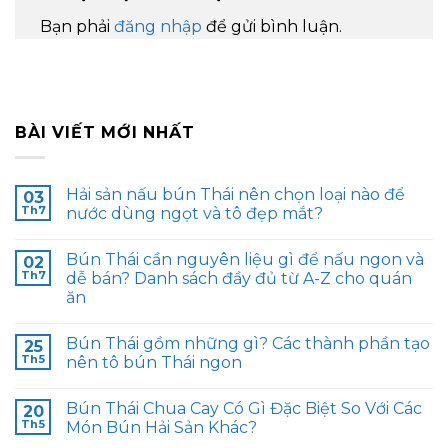
Bạn phải
đăng nhập
để gửi bình luận.
BÀI VIẾT MỚI NHẤT
Hải sản nấu bún Thái nên chọn loại nào để
03
Th7
nước dùng ngọt và tô đẹp mắt?
Bún Thái cần nguyên liệu gì để nấu ngon và
02
Th7
dễ bán? Danh sách đầy đủ từ A-Z cho quán
ăn
Bún Thái gồm những gì? Các thành phần tạo
25
Th5
nên tô bún Thái ngon
Bún Thái Chua Cay Có Gì Đặc Biệt So Với Các
20
Th5
Món Bún Hải Sản Khác?