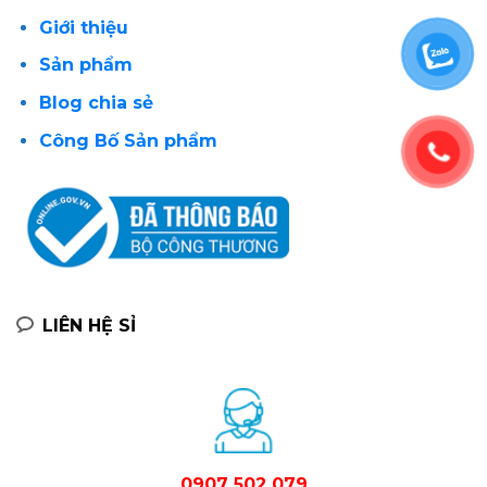
Giới thiệu
Sản phẩm
Blog chia sẻ
Công Bố Sản phẩm
LIÊN HỆ SỈ
0907 502 079