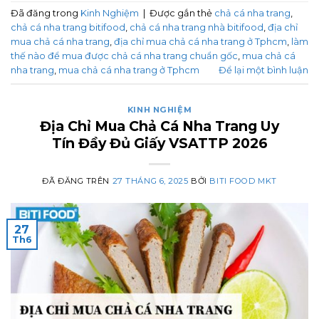
Đã đăng trong
Kinh Nghiệm
|
Được gắn thẻ
chả cá nha trang
,
chả cá nha trang bitifood
,
chả cá nha trang nhà bitifood
,
địa chỉ
mua chả cá nha trang
,
địa chỉ mua chả cá nha trang ở Tphcm
,
làm
thế nào để mua được chả cá nha trang chuẩn gốc
,
mua chả cá
nha trang
,
mua chả cá nha trang ở Tphcm
Để lại một bình luận
KINH NGHIỆM
Địa Chỉ Mua Chả Cá Nha Trang Uy
Tín Đầy Đủ Giấy VSATTP 2026
ĐÃ ĐĂNG TRÊN
27 THÁNG 6, 2025
BỞI
BITI FOOD MKT
27
Th6