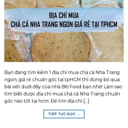
Bạn đang tìm kiếm 1 địa chỉ mua chả cá Nha Trang
ngon, giá rẻ chuẩn gốc tại tpHCM thì đừng bỏ qua
bài viết dưới đây của nhà Biti Food bạn nhé! Làm sao
tìm biêt được địa chỉ mua chả cá Nha Trang chuẩn
gốc nào tốt tại hcm. Để tìm địa chỉ […]
TIẾP TỤC ĐỌC
→