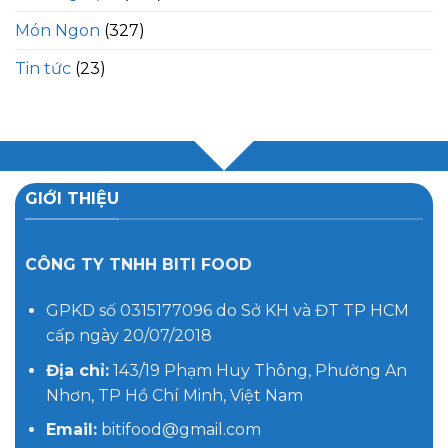
Món Ngon
(327)
Tin tức
(23)
GIỚI THIỆU
CÔNG TY TNHH BITI FOOD
GPKD số 0315177096 do Sở KH và ĐT TP HCM
cấp ngày 20/07/2018
Địa chỉ:
143/19 Phạm Huy Thông, Phường An
Nhơn, TP Hồ Chí Minh, Việt Nam
Email:
bitifood@gmail.com