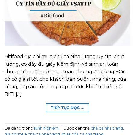
Bitifood địa chỉ mua chả cá Nha Trang uy tín, chất
lượng, có đầy đủ giấy kiểm định vệ sinh an toàn
thực phẩm, đảm bảo an toàn cho người dùng. Đặc
có có giá sỉ tốt cho khách bán buôn, nhà hàng, cửa
hàng, bếp ăn công nghiệp. Trước khi tìm hiểu về
BITI […]
TIẾP TỤC ĐỌC
→
Đã đăng trong
Kinh Nghiệm
|
Được gắn thẻ
chả cá nha trang
,
địa chỉ mua chả cá nha trang
,
mua chả cá nha trang