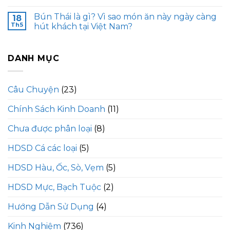
Bún Thái là gì? Vì sao món ăn này ngày càng
18
Th5
hút khách tại Việt Nam?
DANH MỤC
Câu Chuyện
(23)
Chính Sách Kinh Doanh
(11)
Chưa được phân loại
(8)
HDSD Cá các loại
(5)
HDSD Hàu, Ốc, Sò, Vẹm
(5)
HDSD Mực, Bạch Tuộc
(2)
Hướng Dẫn Sử Dụng
(4)
Kinh Nghiệm
(736)