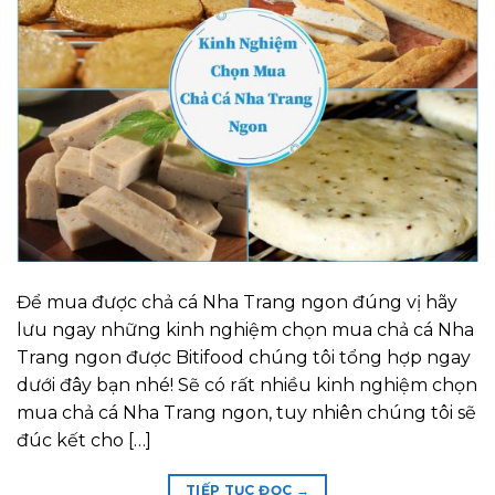
Để mua được chả cá Nha Trang ngon đúng vị hãy
lưu ngay những kinh nghiệm chọn mua chả cá Nha
Trang ngon được Bitifood chúng tôi tổng hợp ngay
dưới đây bạn nhé! Sẽ có rất nhiều kinh nghiệm chọn
mua chả cá Nha Trang ngon, tuy nhiên chúng tôi sẽ
đúc kết cho […]
TIẾP TỤC ĐỌC
→