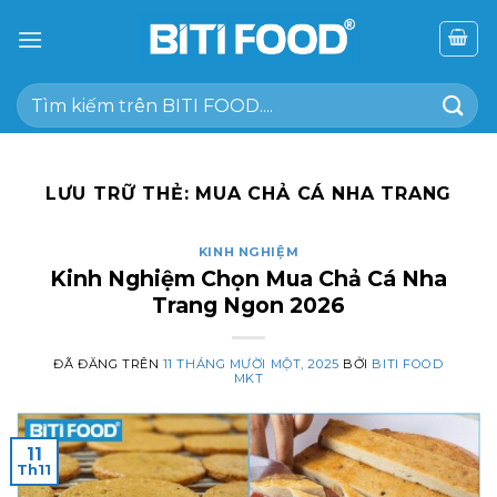
Chuyển
đến
nội
Tìm
dung
kiếm:
LƯU TRỮ THẺ:
MUA CHẢ CÁ NHA TRANG
KINH NGHIỆM
Kinh Nghiệm Chọn Mua Chả Cá Nha
Trang Ngon 2026
ĐÃ ĐĂNG TRÊN
11 THÁNG MƯỜI MỘT, 2025
BỞI
BITI FOOD
MKT
11
Th11