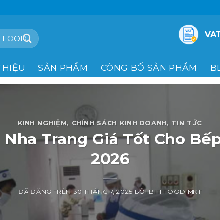
VAT
THIỆU
SẢN PHẨM
CÔNG BỐ SẢN PHẨM
B
KINH NGHIỆM
,
CHÍNH SÁCH KINH DOANH
,
TIN TỨC
 Nha Trang Giá Tốt Cho Bế
2026
ĐÃ ĐĂNG TRÊN
30 THÁNG 7, 2025
BỞI
BITI FOOD MKT