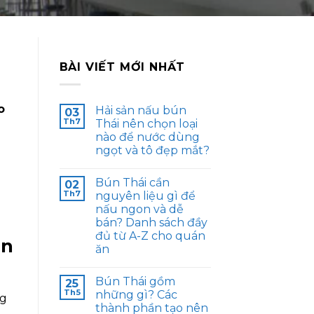
BÀI VIẾT MỚI NHẤT
o
Hải sản nấu bún
03
Th7
Thái nên chọn loại
nào để nước dùng
ngọt và tô đẹp mắt?
Bún Thái cần
02
Th7
nguyên liệu gì để
nấu ngon và dễ
bán? Danh sách đầy
đủ từ A-Z cho quán
ăn
ăn
Bún Thái gồm
25
Th5
những gì? Các
ng
thành phần tạo nên