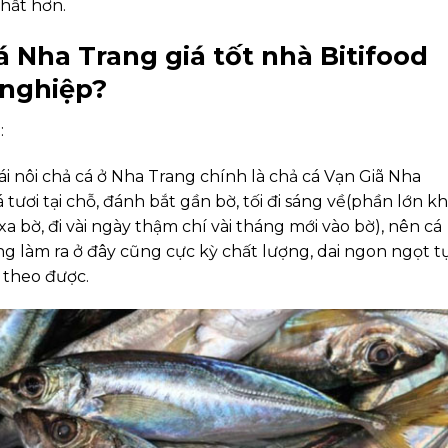
hất hơn.
á Nha Trang giá tốt nhà Bitifood
 nghiệp?
i
:
ái nôi chả cá ở Nha Trang chính là chả cá Vạn Giã Nha
tươi tại chỗ, đánh bắt gần bờ, tối đi sáng về(phần lớn kh
a bờ, đi vài ngày thậm chí vài tháng mới vào bờ), nên cá
ng làm ra ở đây cũng cực kỳ chất lượng, dai ngon ngọt t
 theo được.