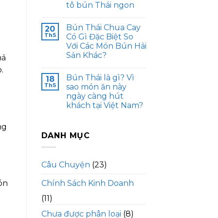
tô bún Thái ngon
Bún Thái Chua Cay
20
Th5
Có Gì Đặc Biệt So
Với Các Món Bún Hải
Sản Khác?
hả
.
Bún Thái là gì? Vì
18
Th5
sao món ăn này
ngày càng hút
khách tại Việt Nam?
ng
DANH MỤC
Câu Chuyện
(23)
Chính Sách Kinh Doanh
ón
(11)
Chưa được phân loại
(8)