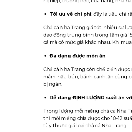
nghiệp, trường học, cửa hàng, nhà hà
Tối ưu về chi phí
:
đây là tiêu chí 
Chả cá Nha Trang giá tốt, nhiều sự lự
dao động trung bình trong tầm giá 15
cá mà có mức giá khác nhau. Khi mua 
Đa dạng được món ăn
:
Chả cá Nha Trang còn chế biến được 
mắm, nấu bún, bánh canh, ăn cùng b
bị ngán.
Dễ dàng ĐỊNH LƯỢNG suất ăn với
Trọng lượng mỗi miếng chả cá Nha T
thì mỗi miếng chia được cho 10-12 su
tùy thuộc giá loại chả cá Nha Trang.