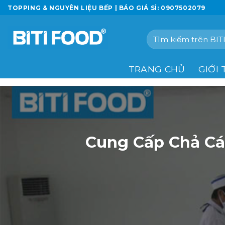
Chuyển
TOPPING & NGUYÊN LIỆU BẾP | BÁO GIÁ SỈ: 0907502079
đến
nội
Tìm
dung
kiếm:
TRANG CHỦ
GIỚI 
Cung Cấp Chả Cá