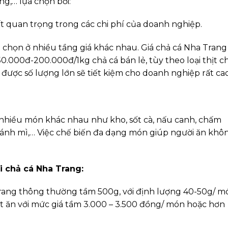
ng,… lựa chọn bởi:
rất quan trọng trong các chi phí của doanh nghiệp.
a chọn ở nhiều tầng giá khác nhau. Giá chả cá Nha Trang
0.000đ-200.000đ/1kg chả cá bán lẻ, tùy theo loại thịt c
được số lượng lớn sẽ tiết kiệm cho doanh nghiệp rất cao
nhiều món khác nhau như kho, sốt cà, nấu canh, chấm
ánh mì,… Việc chế biến đa dạng món giúp người ăn khô
 chả cá Nha Trang:
rang thông thường tầm 500g, với định lượng 40-50g/ m
ất ăn với mức giá tầm 3.000 – 3.500 đồng/ món hoặc hơn