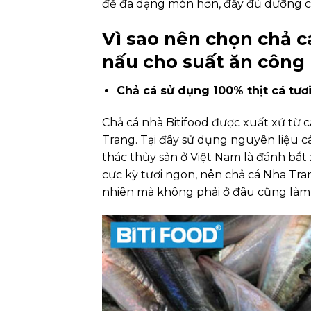
để đa dạng món hơn, đầy đủ dưỡng c
Vì sao nên chọn chả c
nấu cho suất ăn công
Chả cá sử dụng 100% thịt cá tươ
Chả cá nhà Bitifood được xuất xứ từ c
Trang. Tại đây sử dụng nguyên liệu cá 
thác thủy sản ở Việt Nam là đánh bắt x
cực kỳ tươi ngon, nên chả cá Nha Tra
nhiên mà không phải ở đâu cũng làm