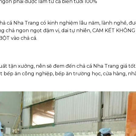
ngon phải được làm từ cá biển tươi 100%
hả cá Nha Trang có kinh nghiệm lâu năm, lành nghề, đư
ếng chả ngon ngọt đậm vị, dai tự nhiên, CAM KẾT KHÔNG
ỘT vào chả cá.
uất tận xưởng, nên sẽ đem đến chả cá Nha Trang giá tốt
ệt bếp ăn công nghiệp, bếp ăn trường học, cửa hàng, nh