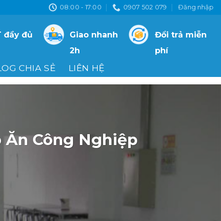
08:00 - 17:00
0907 502 079
Đăng nhập
 đầy đủ
Giao nhanh
Đổi trả miễn
2h
phí
LOG CHIA SẺ
LIÊN HỆ
p Ăn Công Nghiệp