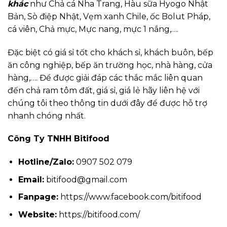
khác
như Chả cá Nha Trang, Hàu sữa Hyogo Nhật
Bản, Sò điệp Nhật, Vẹm xanh Chile, ốc Bolut Pháp,
cá viên, Chả mực, Mực nang, mực 1 nắng,….
Đặc biệt có giá sỉ tốt cho khách sỉ, khách buôn, bếp
ăn công nghiệp, bếp ăn trường học, nhà hàng, cửa
hàng,…. Để được giải đáp các thắc mắc liên quan
đến chả ram tôm đất, giá sỉ, giá lẻ hãy liên hệ với
chúng tôi theo thông tin dưới đây để được hỗ trợ
nhanh chóng nhất.
Công Ty TNHH Bitifood
Hotline/Zalo:
0907 502 079
Email:
bitifood@gmail.com
Fanpage:
https://www.facebook.com/bitifood
Website:
https://bitifood.com/