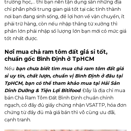
trường học,… thì bạn nên tận dụng sẵn những địa
chỉ phân phối trung gian giá tốt tại các tỉnh thành
nơi bạn đang sinh sống, để lợi hơn về vận chuyển, ít
phải trữ hàng, còn nếu nhập thẳng từ xưởng thì
phần lớn phải nhập số lượng lớn bạn mới có mức giá
tốt nhất được.
Nơi mua chả ram tôm đất giá sỉ tốt,
chuẩn gốc Bình Định ở TpHCM
Nếu
bạn chưa biết tìm mua chả ram tôm đất giá
sỉ uy tín, chất lượn, chuẩn vị Bình Định ở đâu tại
TpHCM, bạn có thể tham khảo mua tại Hải Sản
Dinh Dưỡng & Tiện Lợi Bitifood
. Đây là địa chỉ mua
bán Chả Ram Tôm Đất Bình Định chuẩn chính
ngạch, có đầy đủ giấy chứng nhận VSATTP, hóa đơn
chứng từ đầy đủ mà giá bán thì vô cùng ưu đãi,
cạnh tranh.