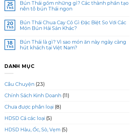
Bún Thái gồm những gì? Các thành phần tạo
25
Th5
nên tô bún Thái ngon
Bún Thái Chua Cay Có Gì Đặc Biệt So Với Các
20
Th5
Món Bún Hải Sản Khác?
Bún Thái là gì? Vì sao món ăn này ngày càng
18
Th5
hút khách tại Việt Nam?
DANH MỤC
Câu Chuyện
(23)
Chính Sách Kinh Doanh
(11)
Chưa được phân loại
(8)
HDSD Cá các loại
(5)
HDSD Hàu, Ốc, Sò, Vẹm
(5)