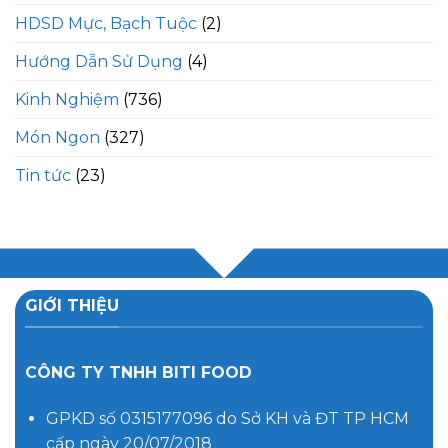
HDSD Mực, Bạch Tuộc
(2)
Hướng Dẫn Sử Dụng
(4)
Kinh Nghiệm
(736)
Món Ngon
(327)
Tin tức
(23)
GIỚI THIỆU
CÔNG TY TNHH BITI FOOD
GPKD số 0315177096 do Sở KH và ĐT TP HCM
cấp ngày 20/07/2018