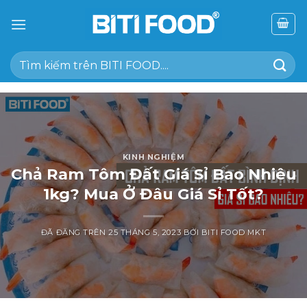
Chuyển
đến
nội
Tìm
dung
kiếm:
KINH NGHIỆM
Chả Ram Tôm Đất Giá Sỉ Bao Nhiêu
1kg? Mua Ở Đâu Giá Sỉ Tốt?
ĐÃ ĐĂNG TRÊN
25 THÁNG 5, 2023
BỞI
BITI FOOD MKT