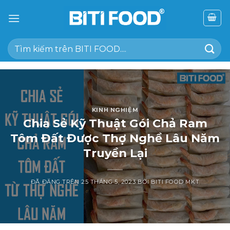
Chuyển
đến
nội
Tìm
dung
kiếm:
KINH NGHIỆM
Chia Sẻ Kỹ Thuật Gói Chả Ram
Tôm Đất Được Thợ Nghề Lâu Năm
Truyền Lại
ĐÃ ĐĂNG TRÊN
25 THÁNG 5, 2023
BỞI
BITI FOOD MKT