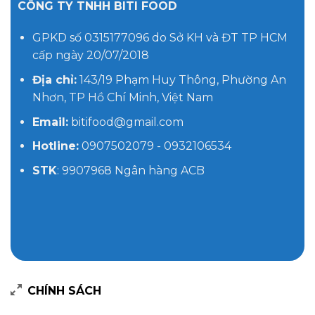
CÔNG TY TNHH BITI FOOD
GPKD số 0315177096 do Sở KH và ĐT TP HCM
cấp ngày 20/07/2018
Địa chỉ:
143/19 Phạm Huy Thông, Phường An
Nhơn, TP Hồ Chí Minh, Việt Nam
Email:
bitifood@gmail.com
Hotline:
0907502079 - 0932106534
STK
: 9907968 Ngân hàng ACB
CHÍNH SÁCH