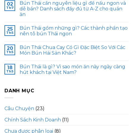
Bún Thái cần nguyên liệu gì để nấu ngon và
02
Th7
dễ bán? Danh sách đầy đủ từ A-Z cho quán
ăn
Bún Thái gồm những gì? Các thành phần tạo
25
Th5
nên tô bún Thái ngon
Bún Thái Chua Cay Có Gì Đặc Biệt So Với Các
20
Th5
Món Bún Hải Sản Khác?
Bún Thái là gì? Vì sao món ăn này ngày càng
18
Th5
hút khách tại Việt Nam?
DANH MỤC
Câu Chuyện
(23)
Chính Sách Kinh Doanh
(11)
Chưa được phân loại
(8)