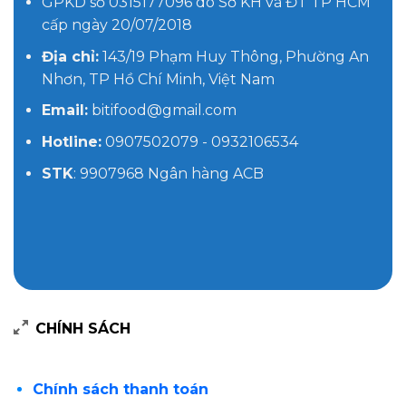
GPKD số 0315177096 do Sở KH và ĐT TP HCM
cấp ngày 20/07/2018
Địa chỉ:
143/19 Phạm Huy Thông, Phường An
Nhơn, TP Hồ Chí Minh, Việt Nam
Email:
bitifood@gmail.com
Hotline:
0907502079 - 0932106534
STK
: 9907968 Ngân hàng ACB
CHÍNH SÁCH
Chính sách thanh toán