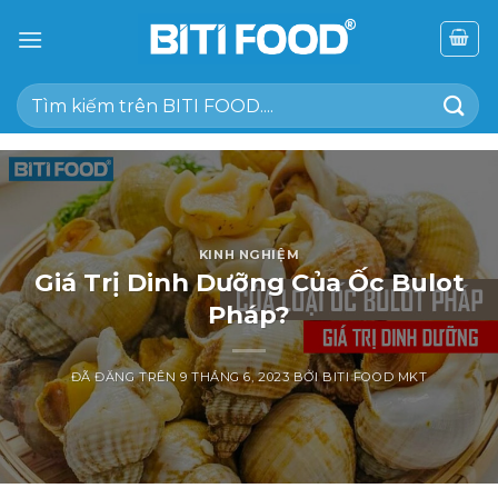
Chuyển
đến
nội
Tìm
dung
kiếm:
KINH NGHIỆM
Giá Trị Dinh Dưỡng Của Ốc Bulot
Pháp?
ĐÃ ĐĂNG TRÊN
9 THÁNG 6, 2023
BỞI
BITI FOOD MKT