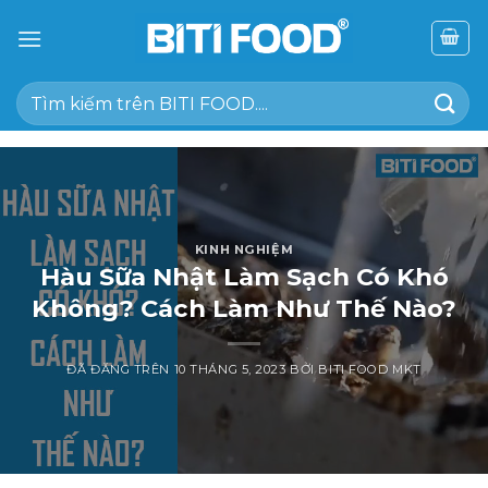
Chuyển
đến
nội
Tìm
dung
kiếm:
KINH NGHIỆM
Hàu Sữa Nhật Làm Sạch Có Khó
Không? Cách Làm Như Thế Nào?
ĐÃ ĐĂNG TRÊN
10 THÁNG 5, 2023
BỞI
BITI FOOD MKT