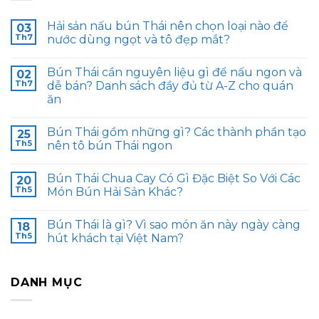
Hải sản nấu bún Thái nên chọn loại nào để
03
Th7
nước dùng ngọt và tô đẹp mắt?
Bún Thái cần nguyên liệu gì để nấu ngon và
02
Th7
dễ bán? Danh sách đầy đủ từ A-Z cho quán
ăn
Bún Thái gồm những gì? Các thành phần tạo
25
Th5
nên tô bún Thái ngon
Bún Thái Chua Cay Có Gì Đặc Biệt So Với Các
20
Th5
Món Bún Hải Sản Khác?
Bún Thái là gì? Vì sao món ăn này ngày càng
18
Th5
hút khách tại Việt Nam?
DANH MỤC