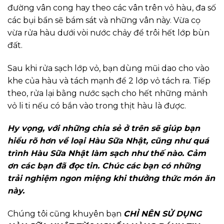
đường vân cong hay theo các vân trên vỏ hàu, đa số
các bụi bẩn sẽ bám sát và những vân này. Vừa cọ
vừa rửa hàu dưới vòi nước chảy để trôi hết lớp bùn
đất.
Sau khi rửa sạch lớp vỏ, bạn dùng mũi dao cho vào
khe của hàu và tách mạnh để 2 lớp vỏ tách ra. Tiếp
theo, rửa lại bằng nước sạch cho hết những mảnh
vỏ li ti nếu có bắn vào trong thịt hàu là được.
Hy vọng, với những chia sẻ ở trên sẽ giúp bạn
hiểu rõ hơn về loại Hàu Sữa Nhật, cũng như quá
trình Hàu Sữa Nhật làm sạch như thế nào. Cảm
ơn các bạn đã đọc tin. Chúc các bạn có những
trải nghiệm ngon miệng khi thưởng thức món ăn
này.
Chúng tôi cũng khuyên bạn
CHỈ NÊN SỬ DỤNG