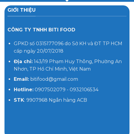
GIỚI THIỆU
CÔNG TY TNHH BITI FOOD
GPKD số 0315177096 do Sở KH và ĐT TP HCM
cấp ngày 20/07/2018
Địa chỉ:
143/19 Phạm Huy Thông, Phường An
Nhơn, TP Hồ Chí Minh, Việt Nam
Email:
bitifood@gmail.com
Hotline:
0907502079 - 0932106534
STK
: 9907968 Ngân hàng ACB