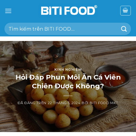
Chuyển
đến
nội
Tìm
dung
kiếm:
KINH NGHIỆM
Hỏi Đáp Phun Môi Ăn Cá Viên
Chiên Được Không?
ĐÃ ĐĂNG TRÊN
22 THÁNG 5, 2024
BỞI
BITI FOOD MKT