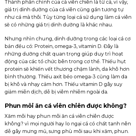
Thành phần chính của cá viên chiên là từ cá, vì vậy,
giá trị dinh dưỡng của cá viên cũng gần tương tự
như cá mà thôi. Tùy từng loại cá sử dụng làm cá viên
sẽ có những giá trị dinh dưỡng là khác nhau.
Nhưng nhìn chung, dinh dưỡng trong các loại cá cơ
bản đều có: Protein, omega-3, vitamin D. Đây là
những dưỡng chất quan trọng giúp duy trì hoạt
động của các tổ chức bên trong cơ thể. Thiếu hụt
protein sẽ khiến vết thương chậm lành, da khô hơn
bình thường. Thiếu axit béo omega-3 cũng làm da
bị khô và nhạy cảm hơn. Thiếu vitamin D gây suy
giảm miễn dịch, dễ bị viêm nhiễm ngoài da.
Phun môi ăn cá viên chiên được không?
Xăm môi hay phun môi ăn cá viên chiên được
không? vì mọi người hay lo ngại cá có chất tanh nên
dễ gây mưng mủ, sưng phù môi sau khi xăm, phun.