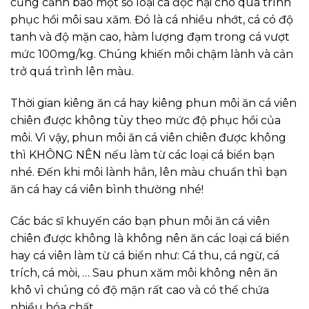
cũng cảnh báo một số loại cá độc hại cho quá trình
phục hồi môi sau xăm. Đó là cá nhiều nhớt, cá có độ
tanh và độ mặn cao, hàm lượng đạm trong cá vượt
mức 100mg/kg. Chúng khiến môi chậm lành và cản
trở quá trình lên màu.
Thời gian kiêng ăn cá hay kiêng phun môi ăn cá viên
chiên được không tùy theo mức độ phục hồi của
môi. Vì vậy, phun môi ăn cá viên chiên được không
thì KHÔNG NÊN nếu làm từ các loại cá biển bạn
nhé. Đến khi môi lành hẳn, lên màu chuẩn thì bạn
ăn cá hay cá viên bình thường nhé!
Các bác sĩ khuyến cáo bạn phun môi ăn cá viên
chiên được không là không nên ăn các loại cá biển
hay cá viên làm từ cá biển như: Cá thu, cá ngừ, cá
trích, cá mòi, … Sau phun xăm môi không nên ăn
khô vì chúng có độ mặn rất cao và có thể chứa
nhiều hóa chất.