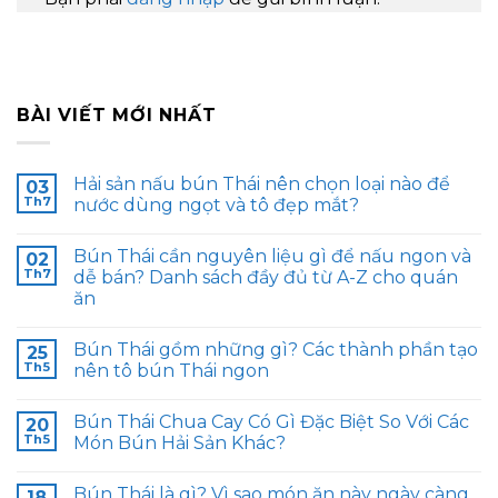
BÀI VIẾT MỚI NHẤT
Hải sản nấu bún Thái nên chọn loại nào để
03
Th7
nước dùng ngọt và tô đẹp mắt?
Bún Thái cần nguyên liệu gì để nấu ngon và
02
Th7
dễ bán? Danh sách đầy đủ từ A-Z cho quán
ăn
Bún Thái gồm những gì? Các thành phần tạo
25
Th5
nên tô bún Thái ngon
Bún Thái Chua Cay Có Gì Đặc Biệt So Với Các
20
Th5
Món Bún Hải Sản Khác?
Bún Thái là gì? Vì sao món ăn này ngày càng
18