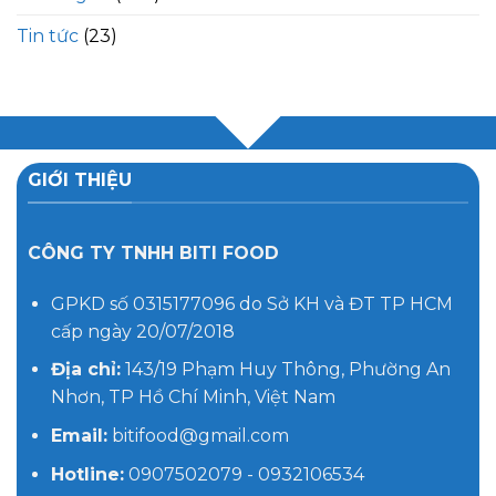
Tin tức
(23)
GIỚI THIỆU
CÔNG TY TNHH BITI FOOD
GPKD số 0315177096 do Sở KH và ĐT TP HCM
cấp ngày 20/07/2018
Địa chỉ:
143/19 Phạm Huy Thông, Phường An
Nhơn, TP Hồ Chí Minh, Việt Nam
Email:
bitifood@gmail.com
Hotline:
0907502079 - 0932106534