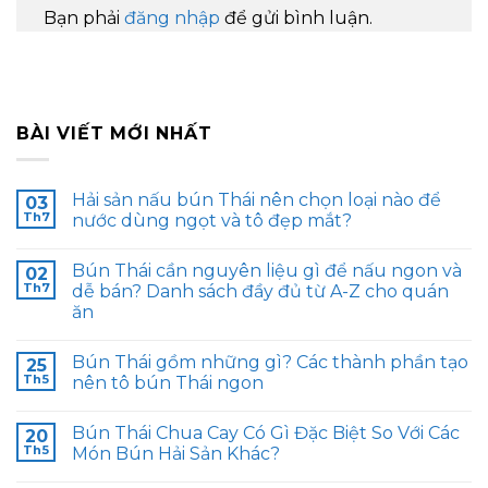
Bạn phải
đăng nhập
để gửi bình luận.
BÀI VIẾT MỚI NHẤT
Hải sản nấu bún Thái nên chọn loại nào để
03
Th7
nước dùng ngọt và tô đẹp mắt?
Bún Thái cần nguyên liệu gì để nấu ngon và
02
Th7
dễ bán? Danh sách đầy đủ từ A-Z cho quán
ăn
Bún Thái gồm những gì? Các thành phần tạo
25
Th5
nên tô bún Thái ngon
Bún Thái Chua Cay Có Gì Đặc Biệt So Với Các
20
Th5
Món Bún Hải Sản Khác?