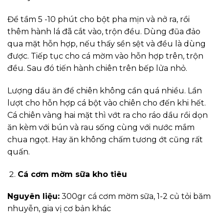
Để tầm 5 -10 phút cho bột pha mịn và nở ra, rồi
thêm hành lá đã cắt vào, trộn đều. Dùng đũa đảo
qua mặt hỗn hợp, nếu thấy sền sệt và đều là dùng
được. Tiếp tục cho cá mờm vào hỗn hợp trên, trộn
đều. Sau đó tiến hành chiên trên bếp lửa nhỏ.
Lượng dầu ăn để chiên không cần quá nhiều. Lần
lượt cho hỗn hợp cá bột vào chiên cho đến khi hết.
Cá chiên vàng hai mặt thì vớt ra cho ráo dầu rồi dọn
ăn kèm với bún và rau sống cùng với nước mắm
chua ngọt. Hay ăn không chấm tương ớt cũng rất
quấn.
Cá cơm mờm sữa kho tiêu
Nguyên liệu:
300gr cá cơm mờm sữa, 1-2 củ tỏi băm
nhuyễn, gia vị cơ bản khác