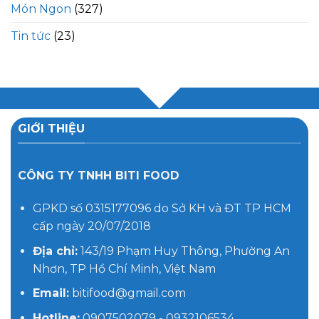
Món Ngon
(327)
Tin tức
(23)
GIỚI THIỆU
CÔNG TY TNHH BITI FOOD
GPKD số 0315177096 do Sở KH và ĐT TP HCM
cấp ngày 20/07/2018
Địa chỉ:
143/19 Phạm Huy Thông, Phường An
Nhơn, TP Hồ Chí Minh, Việt Nam
Email:
bitifood@gmail.com
Hotline:
0907502079 - 0932106534