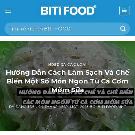
Chuyển
đến
nội
Tìm
dung
kiếm:
HDSD CÁ CÁC LOẠI
Hướng Dẫn Cách Làm Sạch Và Chế
Biến Một Số Món Ngon Từ Cá Cơm
Mờm Sữa
ĐÃ ĐĂNG TRÊN
24 THÁNG MƯỜI MỘT, 2023
BỞI
BITI FOOD MKT