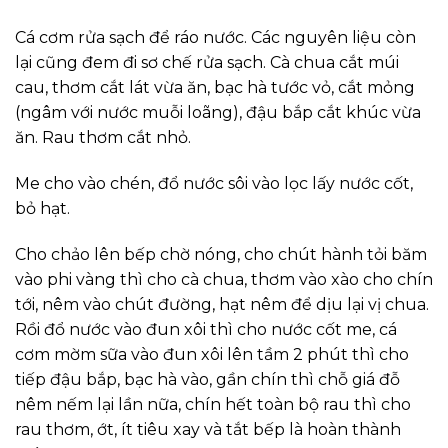
Cá cơm rửa sạch để ráo nước. Các nguyên liệu còn
lại cũng đem đi sơ chế rửa sạch. Cà chua cắt múi
cau, thơm cắt lát vừa ăn, bạc hà tước vỏ, cắt mỏng
(ngâm với nước muỗi loãng), đậu bắp cắt khúc vừa
ăn. Rau thơm cắt nhỏ.
Me cho vào chén, đổ nước sôi vào lọc lấy nước cốt,
bỏ hạt.
Cho chảo lên bếp chờ nóng, cho chút hành tỏi băm
vào phi vàng thì cho cà chua, thơm vào xào cho chín
tới, nêm vào chút đường, hạt nêm để dịu lại vị chua.
Rồi đổ nước vào đun xôi thì cho nước cốt me, cá
cơm mờm sữa vào đun xôi lên tầm 2 phút thì cho
tiếp đậu bắp, bạc hà vào, gần chín thì chỗ giá đỗ
nêm nếm lại lần nữa, chín hết toàn bộ rau thì cho
rau thơm, ớt, ít tiêu xay và tắt bếp là hoàn thành