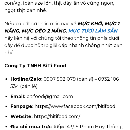
con/kg, toàn size lớn, thịt dày, ăn vô cùng ngon,
ngọt thịt bạn nhé.
Nếu có bất cứ thắc mắc nào về
MỰC KHÔ, MỰC 1
NẮNG, MỰC DẺO 2 NẮNG,
MỰC TƯƠI LÀM SẴN
hãy liên hệ với chúng tôi theo thông tin phía dưới
đây để được hỗ trợ giải đáp nhanh chóng nhất bạn
nhé!
Công Ty TNHH BiTi Food
Hotline/Zalo:
0907 502 079 (bán sỉ) – 0932 106
534 (bán lẻ)
Email:
bitifood@gmail.com
Fanpage:
https://www.facebook.com/bitifood
Website:
https://bitifood.com/
Địa chỉ mua trực tiếp:
143/19 Phạm Huy Thông,