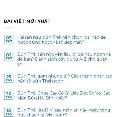
BÀI VIẾT MỚI NHẤT
Hải sản nấu bún Thái nên chọn loại nào để
03
Th7
nước dùng ngọt và tô đẹp mắt?
Bún Thái cần nguyên liệu gì để nấu ngon và
02
Th7
dễ bán? Danh sách đầy đủ từ A-Z cho quán
ăn
Bún Thái gồm những gì? Các thành phần tạo
25
Th5
nên tô bún Thái ngon
Bún Thái Chua Cay Có Gì Đặc Biệt So Với Các
20
Th5
Món Bún Hải Sản Khác?
Bún Thái là gì? Vì sao món ăn này ngày càng
18
Th5
hút khách tại Việt Nam?