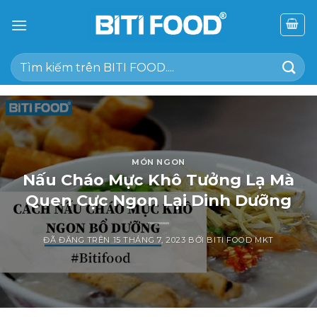
Chuyển
đến
nội
Tìm
dung
kiếm:
MÓN NGON
Nấu Cháo Mực Khô Tưởng Lạ Mà
Quen Cực Ngon Lại Dinh Dưỡng
ĐÃ ĐĂNG TRÊN
15 THÁNG 7, 2023
BỞI
BITI FOOD MKT