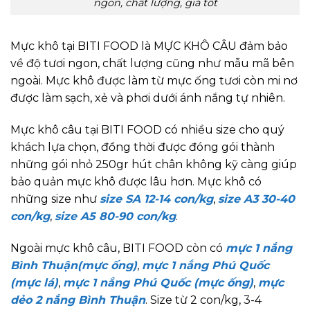
ngon, chất lượng, giá tốt
Mực khô tại BITI FOOD là MỰC KHÔ CÂU đảm bảo
về độ tươi ngon, chất lượng cũng như mẫu mã bên
ngoài. Mực khô được làm từ mực ống tươi còn mi nơ
được làm sạch, xẻ và phơi dưới ánh nắng tự nhiên.
Mực khô câu tại BITI FOOD có nhiều size cho quý
khách lựa chọn, đồng thời được đóng gói thành
những gói nhỏ 250gr hút chân không kỹ càng giúp
bảo quản mực khô được lâu hơn. Mực khô có
những size như
size SA 12-14 con/kg
,
size A3 30-40
con/kg
,
size A5 80-90 con/kg
.
Ngoài mực khô câu, BITI FOOD còn có
mực 1 nắng
Bình Thuận(mực ống)
,
mực 1 nắng Phú Quốc
(mực lá)
,
mực 1 nắng Phú Quốc (mực ống)
,
mực
dẻo 2 nắng Bình Thuận
. Size từ 2 con/kg, 3-4