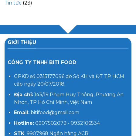
Tin tức
(23)
GIỚI THIỆU
CÔNG TY TNHH BITI FOOD
GPKD số 0315177096 do Sở KH và ĐT TP HCM
cấp ngày 20/07/2018
Địa chỉ:
143/19 Phạm Huy Thông, Phường An
Nhơn, TP Hồ Chí Minh, Việt Nam
Email:
bitifood@gmail.com
Hotline:
0907502079 - 0932106534
STK
: 9907968 Ngân hàng ACB