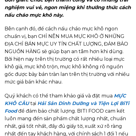
nghiệm vui vẻ, ngon miệng khi thưởng thức cách
nấu cháo mực khô này.
Bên cạnh đó, để cách nấu cháo mực khô ngon
chuẩn vị, bạn CHỈ NÊN MUA MỰC KHÔ Ở NHỮNG
ĐỊA CHỈ BÁN MỰC UY TÍN CHẤT LƯỢNG, ĐẢM BẢO
NGUỒN HÀNG sẽ giúp bạn an tâm hơn khi dùng.
Bởi hiện nay trên thị trường có rất nhiều loại mực
khô giả, mực khô trộn, mực khô không rõ nguồn
gốc được bày bán tràn lan trên thị trường với nhiều
mức giá bán khác nhau.
Quý khách có thể tham khảo giá và đặt mua
MỰC
KHÔ CÂU
tại
Hải Sản Dinh Dưỡng và Tiện Lợi BiTi
Food
để đảm bảo chất lượng. BITI FOOD cam kết
luôn mang đến sản phẩm chất lượng nhất, chuẩn
nhất, giá tốt nhất, đầy đủ giấy tờ, xuất xứ rõ ràng
nhất đến tay khách hàng, với chính sách 1 đổi 1 nếu