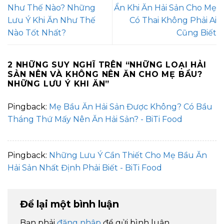
Như Thế Nào? Những
Ẩn Khi Ăn Hải Sản Cho Mẹ
Lưu Ý Khi Ăn Như Thế
Có Thai Không Phải Ai
Nào Tốt Nhất?
Cũng Biết
2 NHỮNG SUY NGHĨ TRÊN “
NHỮNG LOẠI HẢI
SẢN NÊN VÀ KHÔNG NÊN ĂN CHO MẸ BẦU?
NHỮNG LƯU Ý KHI ĂN
”
Pingback:
Mẹ Bầu Ăn Hải Sản Được Không? Có Bầu
Tháng Thứ Mấy Nên Ăn Hải Sản? - BiTi Food
Pingback:
Những Lưu Ý Cần Thiết Cho Mẹ Bầu Ăn
Hải Sản Nhất Định Phải Biết - BiTi Food
Để lại một bình luận
Bạn phải
đăng nhập
để gửi bình luận.