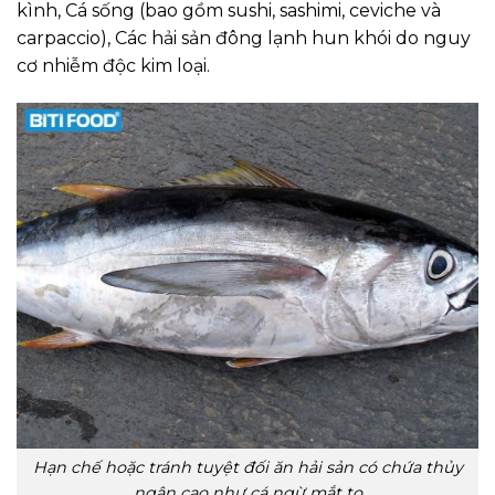
kình, Cá sống (bao gồm sushi, sashimi, ceviche và
carpaccio), Các hải sản đông lạnh hun khói do nguy
cơ nhiễm độc kim loại.
Hạn chế hoặc tránh tuyệt đối ăn hải sản có chứa thủy
ngân cao như cá ngừ mắt to