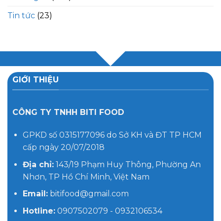
Tin tức
(23)
GIỚI THIỆU
CÔNG TY TNHH BITI FOOD
GPKD số 0315177096 do Sở KH và ĐT TP HCM
cấp ngày 20/07/2018
Địa chỉ:
143/19 Phạm Huy Thông, Phường An
Nhơn, TP Hồ Chí Minh, Việt Nam
Email:
bitifood@gmail.com
Hotline:
0907502079 - 0932106534