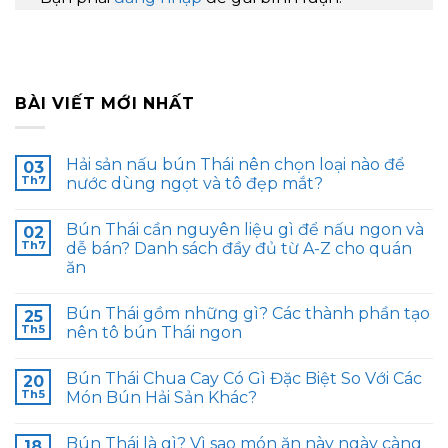
BÀI VIẾT MỚI NHẤT
Hải sản nấu bún Thái nên chọn loại nào để
03
Th7
nước dùng ngọt và tô đẹp mắt?
Bún Thái cần nguyên liệu gì để nấu ngon và
02
Th7
dễ bán? Danh sách đầy đủ từ A-Z cho quán
ăn
Bún Thái gồm những gì? Các thành phần tạo
25
Th5
nên tô bún Thái ngon
Bún Thái Chua Cay Có Gì Đặc Biệt So Với Các
20
Th5
Món Bún Hải Sản Khác?
Bún Thái là gì? Vì sao món ăn này ngày càng
18