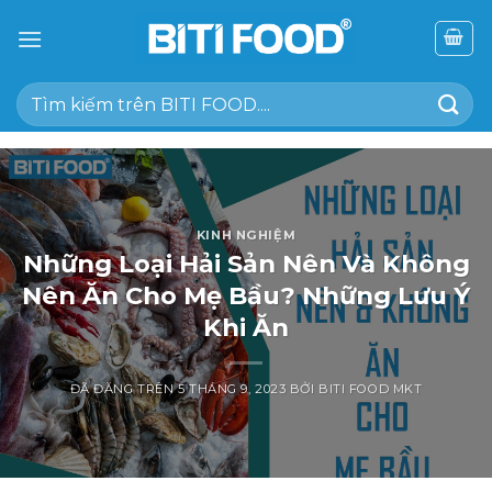
Chuyển
đến
nội
Tìm
dung
kiếm:
KINH NGHIỆM
Những Loại Hải Sản Nên Và Không
Nên Ăn Cho Mẹ Bầu? Những Lưu Ý
Khi Ăn
ĐÃ ĐĂNG TRÊN
5 THÁNG 9, 2023
BỞI
BITI FOOD MKT