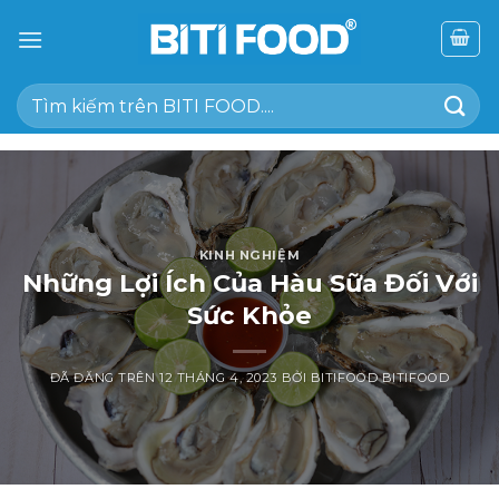
Chuyển
đến
nội
Tìm
dung
kiếm:
KINH NGHIỆM
Những Lợi Ích Của Hàu Sữa Đối Với
Sức Khỏe
ĐÃ ĐĂNG TRÊN
12 THÁNG 4, 2023
BỞI
BITIFOOD BITIFOOD