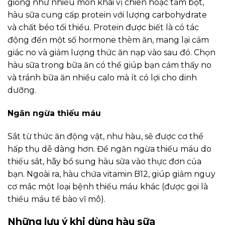
giống như nhiều món khai vị chiên hoặc tẩm bột,
hàu sữa cung cấp protein với lượng carbohydrate
và chất béo tối thiểu. Protein được biết là có tác
động đến một số hormone thèm ăn, mang lại cảm
giác no và giảm lượng thức ăn nạp vào sau đó. Chọn
hàu sữa trong bữa ăn có thể giúp bạn cảm thấy no
và tránh bữa ăn nhiều calo mà ít có lợi cho dinh
dưỡng.
Ngăn ngừa thiếu máu
Sắt từ thức ăn động vật, như hàu, sẽ được cơ thể
hấp thụ dễ dàng hơn. Để ngăn ngừa thiếu máu do
thiếu sắt, hãy bổ sung hàu sữa vào thực đơn của
bạn. Ngoài ra, hàu chứa vitamin B12, giúp giảm nguy
cơ mắc một loại bệnh thiếu máu khác (được gọi là
thiếu máu tế bào vĩ mô).
Những lưu ý khi dùng hàu sữa