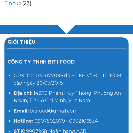
Tin tức
(23)
GIỚI THIỆU
CÔNG TY TNHH BITI FOOD
GPKD số 0315177096 do Sở KH và ĐT TP HCM
cấp ngày 20/07/2018
Địa chỉ:
143/19 Phạm Huy Thông, Phường An
Nhơn, TP Hồ Chí Minh, Việt Nam
Email:
bitifood@gmail.com
Hotline:
0907502079 - 0932106534
STK
: 9907968 Ngân hàng ACB