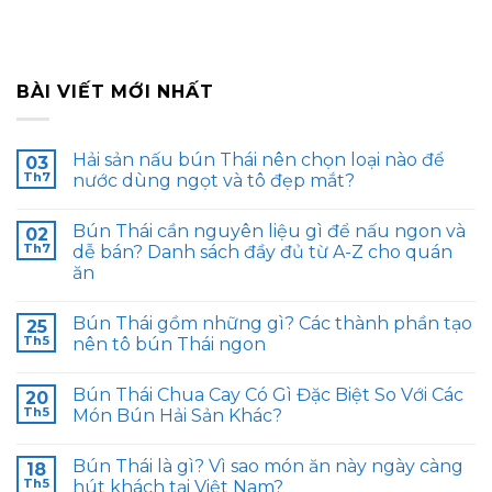
BÀI VIẾT MỚI NHẤT
Hải sản nấu bún Thái nên chọn loại nào để
03
Th7
nước dùng ngọt và tô đẹp mắt?
Bún Thái cần nguyên liệu gì để nấu ngon và
02
Th7
dễ bán? Danh sách đầy đủ từ A-Z cho quán
ăn
Bún Thái gồm những gì? Các thành phần tạo
25
Th5
nên tô bún Thái ngon
Bún Thái Chua Cay Có Gì Đặc Biệt So Với Các
20
Th5
Món Bún Hải Sản Khác?
Bún Thái là gì? Vì sao món ăn này ngày càng
18
Th5
hút khách tại Việt Nam?