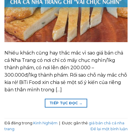
Nhiều khách cũng hay thắc mắc vì sao giá bán chả
cá Nha Trang có nơi chỉ có mấy chục nghìn/1kg
thành phẩm, có nơi lên đến 200.000 –
300.000đ/1kg thành phẩm. Rồi sao chỗ này mắc chỗ
kia rẻ! BiTi Food xin chia sẻ một số ý kiến của riêng
bản thân mình trong […]
TIẾP TỤC ĐỌC
→
Đã đăng trong
Kinh Nghiệm
|
Được gắn thẻ
giá bán chả cá nha
trang
Để lại một bình luận