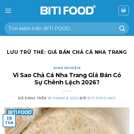
Chuyển
đến
nội
Tìm
dung
kiếm:
LƯU TRỮ THẺ:
GIÁ BÁN CHẢ CÁ NHA TRANG
KINH NGHIỆM
Vì Sao Chả Cá Nha Trang Giá Bán Có
Sự Chênh Lệch 2026?
ĐÃ ĐĂNG TRÊN
19 THÁNG 8, 2025
BỞI
BITI FOOD MKT
19
Th8