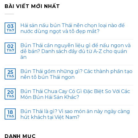
BÀI VIẾT MỚI NHẤT
Hải sản nấu bún Thái nên chọn loại nào để
03
Th7
nước dùng ngọt và tô đẹp mắt?
Bún Thái cần nguyên liệu gì để nấu ngon và
02
Th7
dễ bán? Danh sách đầy đủ từ A-Z cho quán
ăn
Bún Thái gồm những gì? Các thành phần tạo
25
Th5
nên tô bún Thái ngon
Bún Thái Chua Cay Có Gì Đặc Biệt So Với Các
20
Th5
Món Bún Hải Sản Khác?
Bún Thái là gì? Vì sao món ăn này ngày càng
18
Th5
hút khách tại Việt Nam?
DANH MỤC