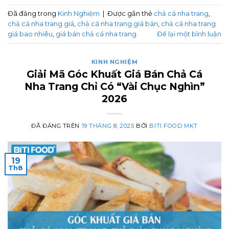
Đã đăng trong
Kinh Nghiệm
|
Được gắn thẻ
chả cá nha trang
,
chả cá nha trang giá
,
chả cá nha trang giá bán
,
chả cá nha trang
giá bao nhiêu
,
giá bán chả cá nha trang
Để lại một bình luận
KINH NGHIỆM
Giải Mã Góc Khuất Giá Bán Chả Cá
Nha Trang Chỉ Có “Vài Chục Nghìn”
2026
ĐÃ ĐĂNG TRÊN
19 THÁNG 8, 2025
BỞI
BITI FOOD MKT
19
Th8