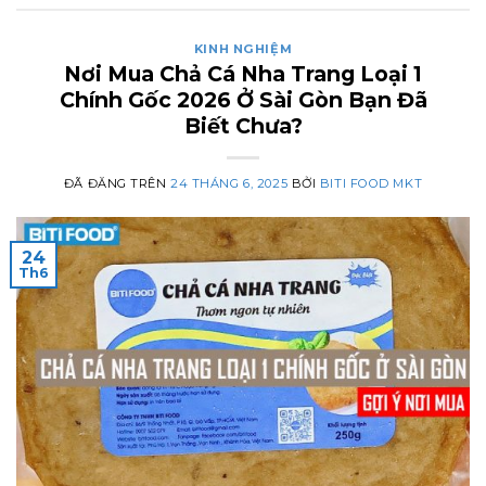
KINH NGHIỆM
Nơi Mua Chả Cá Nha Trang Loại 1
Chính Gốc 2026 Ở Sài Gòn Bạn Đã
Biết Chưa?
ĐÃ ĐĂNG TRÊN
24 THÁNG 6, 2025
BỞI
BITI FOOD MKT
24
Th6