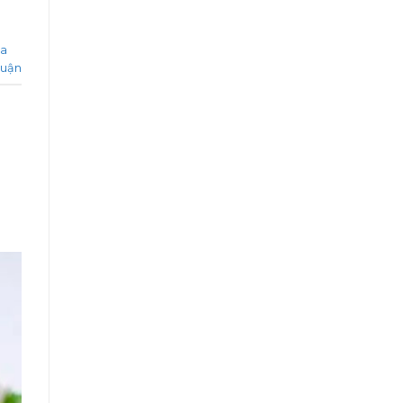
ua
luận