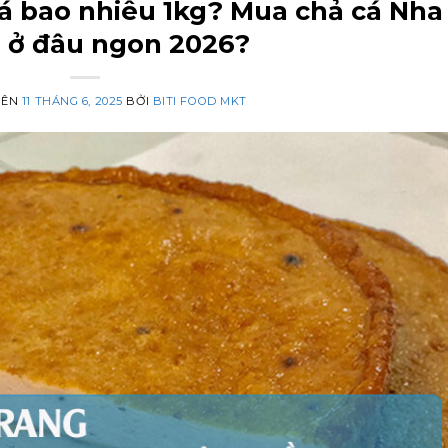
á bao nhiêu 1kg? Mua chả cá Nha
 ở đâu ngon 2026?
RÊN
11 THÁNG 6, 2025
BỞI
BITI FOOD MKT