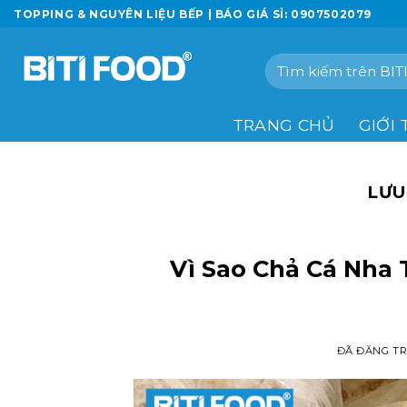
Chuyển
TOPPING & NGUYÊN LIỆU BẾP | BÁO GIÁ SỈ: 0907502079
đến
nội
Tìm
dung
kiếm:
TRANG CHỦ
GIỚI 
LƯU
Vì Sao Chả Cá Nha 
ĐÃ ĐĂNG T