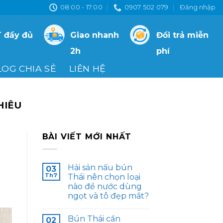
08:00 - 17:00
0907 502 079
Đăng nhập
 đầy đủ
Giao nhanh
Đổi trả miễn
2h
phí
LOG CHIA SẺ
LIÊN HỆ
HIÊU
BÀI VIẾT MỚI NHẤT
Hải sản nấu bún
03
Th7
Thái nên chọn loại
nào để nước dùng
ngọt và tô đẹp mắt?
Bún Thái cần
02