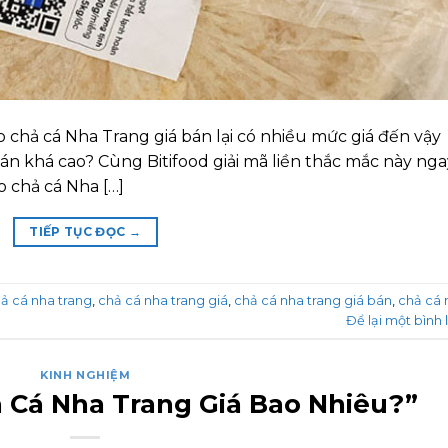
ao chả cá Nha Trang giá bán lại có nhiều mức giá đến vậy
n khá cao? Cùng Bitifood giải mã liền thắc mắc này nga
ao chả cá Nha […]
TIẾP TỤC ĐỌC
→
ả cá nha trang
,
chả cá nha trang giá
,
chả cá nha trang giá bán
,
chả cá 
Để lại một bình 
KINH NGHIỆM
 Cá Nha Trang Giá Bao Nhiêu?”