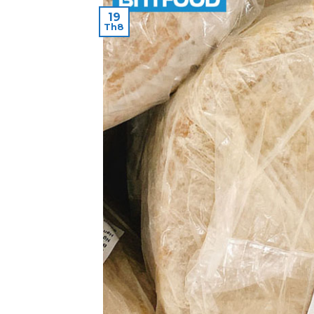
19
Th8