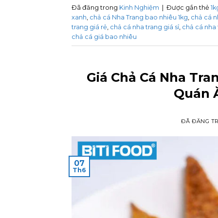
Đã đăng trong
Kinh Nghiệm
|
Được gắn thẻ
1k
xanh
,
chả cá Nha Trang bao nhiêu 1kg
,
chả cá n
trang giá rẻ
,
chả cá nha trang giá sỉ
,
chả cá nha
chả cá giá bao nhiêu
Giá Chả Cá Nha Tran
Quán 
ĐÃ ĐĂNG T
07
Th6