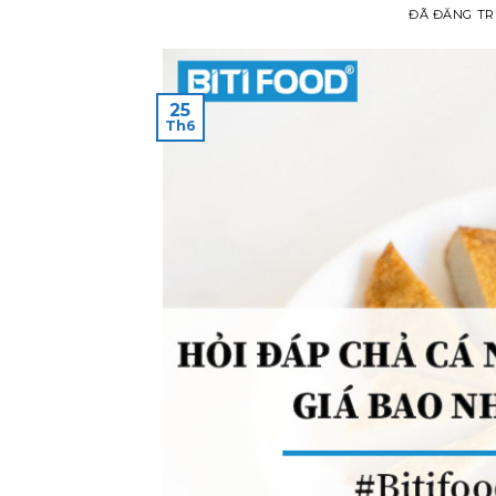
ĐÃ ĐĂNG T
25
Th6