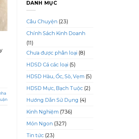
DANH MỤC
Câu Chuyện
(23)
Chính Sách Kinh Doanh
(11)
y
Chưa được phân loại
(8)
HDSD Cá các loại
(5)
HDSD Hàu, Ốc, Sò, Vẹm
(5)
HDSD Mực, Bạch Tuộc
(2)
nha
luận
Hướng Dẫn Sử Dụng
(4)
Kinh Nghiệm
(736)
Món Ngon
(327)
Tin tức
(23)