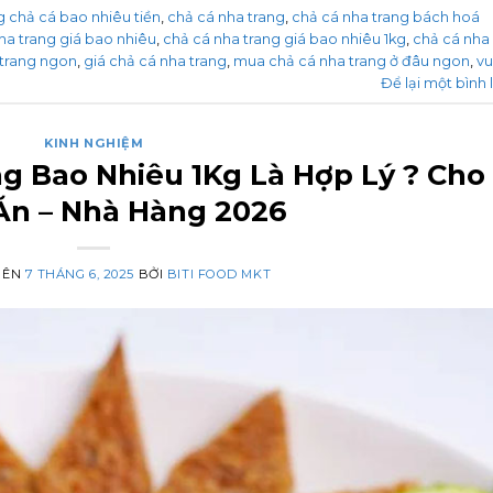
g chả cá bao nhiêu tiền
,
chả cá nha trang
,
chả cá nha trang bách hoá
ha trang giá bao nhiêu
,
chả cá nha trang giá bao nhiêu 1kg
,
chả cá nha
 trang ngon
,
giá chả cá nha trang
,
mua chả cá nha trang ở đâu ngon
,
v
Để lại một bình 
KINH NGHIỆM
g Bao Nhiêu 1Kg Là Hợp Lý ? Cho
Ăn – Nhà Hàng 2026
RÊN
7 THÁNG 6, 2025
BỞI
BITI FOOD MKT