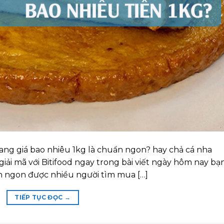
ang giá bao nhiêu 1kg là chuẩn ngon? hay chả cá nha
iải mã với Bitifood ngay trong bài viết ngày hôm nay bạ
n ngon được nhiều người tìm mua […]
TIẾP TỤC ĐỌC
→