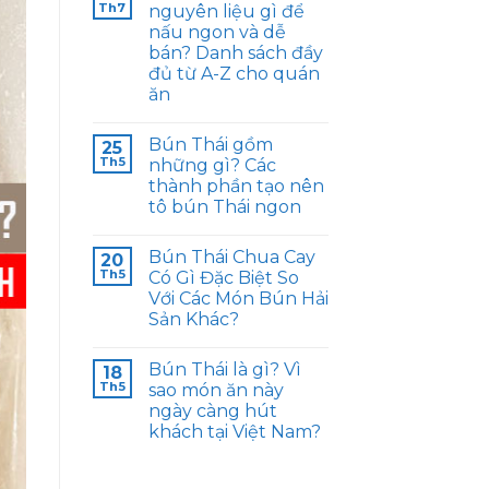
Th7
nguyên liệu gì để
nấu ngon và dễ
bán? Danh sách đầy
đủ từ A-Z cho quán
ăn
Bún Thái gồm
25
Th5
những gì? Các
thành phần tạo nên
tô bún Thái ngon
Bún Thái Chua Cay
20
Th5
Có Gì Đặc Biệt So
Với Các Món Bún Hải
Sản Khác?
Bún Thái là gì? Vì
18
Th5
sao món ăn này
ngày càng hút
khách tại Việt Nam?