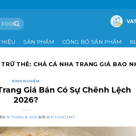
VAT
THIỆU
SẢN PHẨM
CÔNG BỐ SẢN PHẨM
B
 TRỮ THẺ:
CHẢ CÁ NHA TRANG GIÁ BAO N
KINH NGHIỆM
Trang Giá Bán Có Sự Chênh Lệch
2026?
RÊN
19 THÁNG 8, 2025
BỞI
BITI FOOD MKT