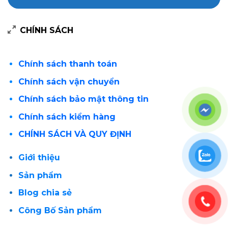
CHÍNH SÁCH
Chính sách thanh toán
Chính sách vận chuyển
Chính sách bảo mật thông tin
Chính sách kiểm hàng
CHÍNH SÁCH VÀ QUY ĐỊNH
Giới thiệu
Sản phẩm
Blog chia sẻ
Công Bố Sản phẩm