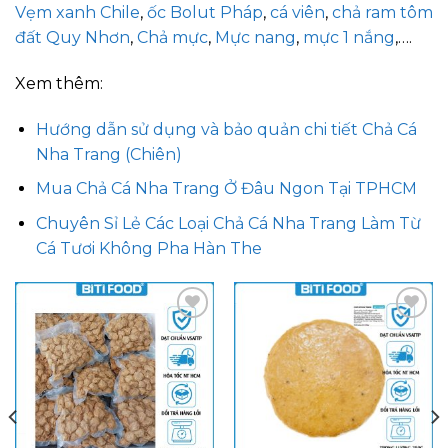
Vẹm xanh Chile
,
ốc Bolut Pháp
,
cá viên
,
chả ram tôm
đất Quy Nhơn
,
Chả mực
,
Mực nang
,
mực 1 nắng
,….
Xem thêm:
Hướng dẫn sử dụng và bảo quản chi tiết Chả Cá
Nha Trang (Chiên)
Mua Chả Cá Nha Trang Ở Đâu Ngon Tại TPHCM
Chuyên Sỉ Lẻ Các Loại Chả Cá Nha Trang Làm Từ
Cá Tươi Không Pha Hàn The
Add to
Add to
wishlist
wishlist