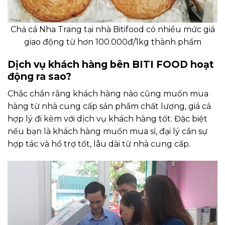
Chả cá Nha Trang tại nhà Bitifood có nhiều mức giá
giao động từ hơn 100.000đ/1kg thành phẩm
Dịch vụ khách hàng bên BITI FOOD hoạt
động ra sao?
Chắc chắn rằng khách hàng nào cũng muốn mua
hàng từ nhà cung cấp sản phẩm chất lượng, giá cả
hợp lý đi kèm với dịch vụ khách hàng tốt. Đặc biệt
nếu bạn là khách hàng muốn mua sỉ, đại lý cần sự
hợp tác và hổ trợ tốt, lâu dài từ nhà cung cấp.