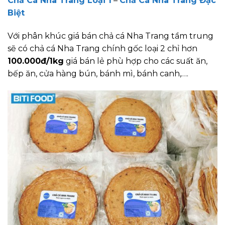
Chả Cá Nha Trang Loại 1
–
Chả Cá Nha Trang Đặc
Biệt
Với phân khúc giá bán chả cá Nha Trang tầm trung
sẽ có chả cá Nha Trang chính gốc loại 2 chỉ hơn
100.000đ/1kg
giá bán lẻ phù hợp cho các suất ăn,
bếp ăn, cửa hàng bún, bánh mì, bánh canh,….