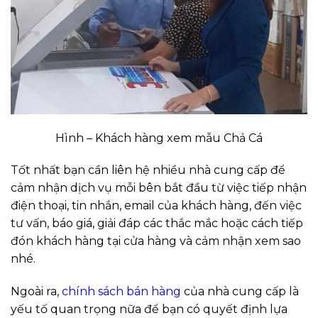
Hình – Khách hàng xem mẫu Chả Cá
Tốt nhất bạn cần liên hệ nhiều nhà cung cấp để
cảm nhận dịch vụ mỗi bên bắt đầu từ việc tiếp nhận
điện thoại, tin nhắn, email của khách hàng, đến việc
tư vấn, báo giá, giải đáp các thắc mắc hoặc cách tiếp
đón khách hàng tại cửa hàng và cảm nhận xem sao
nhé.
Ngoài ra,
chính sách bán hàng
của nhà cung cấp là
yếu tố quan trọng nữa để bạn có quyết định lựa