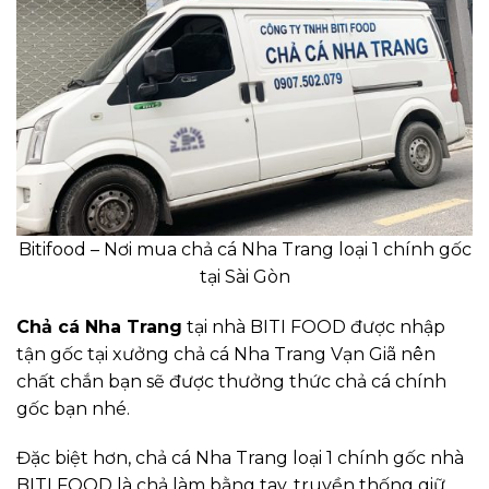
Bitifood – Nơi mua chả cá Nha Trang loại 1 chính gốc
tại Sài Gòn
Chả cá Nha Trang
tại nhà BITI FOOD được nhập
tận gốc tại xưởng chả cá Nha Trang Vạn Giã nên
chất chắn bạn sẽ được thưởng thức chả cá chính
gốc bạn nhé.
Đặc biệt hơn, chả cá Nha Trang loại 1 chính gốc nhà
BITI FOOD là chả làm bằng tay, truyền thống giữ