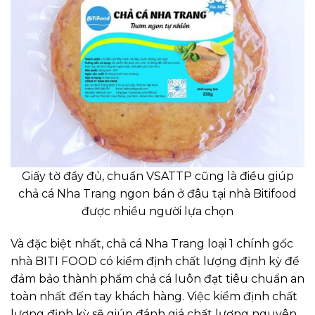
Giấy tờ đầy đủ, chuẩn VSATTP cũng là điều giúp
chả cá Nha Trang ngon bán ở đâu tại nhà Bitifood
được nhiều người lựa chọn
Và đặc biệt nhất, chả cá Nha Trang loại 1 chính gốc
nhà BITI FOOD có kiểm định chất lượng định kỳ để
đảm bảo thành phẩm chả cá luôn đạt tiêu chuẩn an
toàn nhất đến tay khách hàng. Việc kiểm định chất
lượng định kỳ sẽ giúp đánh giá chất lượng nguyên