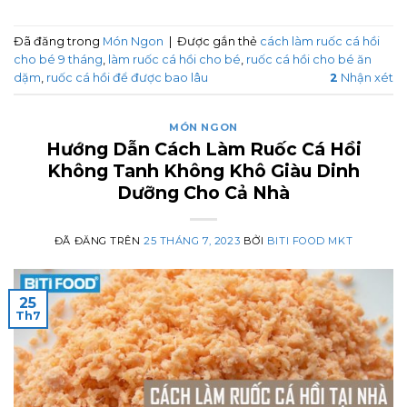
Đã đăng trong
Món Ngon
|
Được gắn thẻ
cách làm ruốc cá hồi
cho bé 9 tháng
,
làm ruốc cá hồi cho bé
,
ruốc cá hồi cho bé ăn
dặm
,
ruốc cá hồi để được bao lâu
2
Nhận xét
MÓN NGON
Hướng Dẫn Cách Làm Ruốc Cá Hồi
Không Tanh Không Khô Giàu Dinh
Dưỡng Cho Cả Nhà
ĐÃ ĐĂNG TRÊN
25 THÁNG 7, 2023
BỞI
BITI FOOD MKT
25
Th7