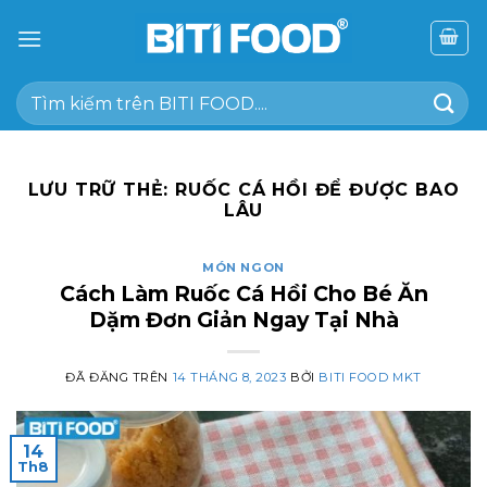
Chuyển
đến
nội
Tìm
dung
kiếm:
LƯU TRỮ THẺ:
RUỐC CÁ HỒI ĐỂ ĐƯỢC BAO
LÂU
MÓN NGON
Cách Làm Ruốc Cá Hồi Cho Bé Ăn
Dặm Đơn Giản Ngay Tại Nhà
ĐÃ ĐĂNG TRÊN
14 THÁNG 8, 2023
BỞI
BITI FOOD MKT
14
Th8