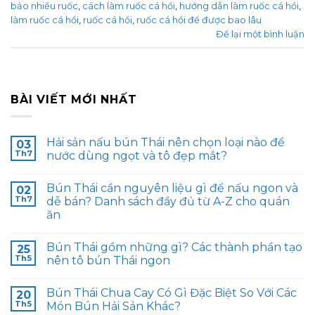
bảo nhiều ruốc
,
cách làm ruốc cá hồi
,
hướng dẫn làm ruốc cá hồi
,
làm ruốc cá hồi
,
ruốc cá hồi
,
ruốc cá hồi để được bao lâu
Để lại một bình luận
BÀI VIẾT MỚI NHẤT
Hải sản nấu bún Thái nên chọn loại nào để
03
Th7
nước dùng ngọt và tô đẹp mắt?
Bún Thái cần nguyên liệu gì để nấu ngon và
02
Th7
dễ bán? Danh sách đầy đủ từ A-Z cho quán
ăn
Bún Thái gồm những gì? Các thành phần tạo
25
Th5
nên tô bún Thái ngon
Bún Thái Chua Cay Có Gì Đặc Biệt So Với Các
20
Th5
Món Bún Hải Sản Khác?