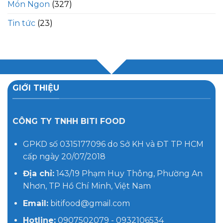
Món Ngon
(327)
Tin tức
(23)
GIỚI THIỆU
CÔNG TY TNHH BITI FOOD
GPKD số 0315177096 do Sở KH và ĐT TP HCM
cấp ngày 20/07/2018
Địa chỉ:
143/19 Phạm Huy Thông, Phường An
Nhơn, TP Hồ Chí Minh, Việt Nam
Email:
bitifood@gmail.com
Hotline:
0907502079 - 0932106534