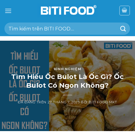
Chuyển
đến
nội
Tìm
dung
kiếm:
KINH NGHIỆM
Tìm Hiểu Ốc Bulot Là Ốc Gì? Ốc
Bulot Có Ngon Không?
ĐÃ ĐĂNG TRÊN
27 THÁNG 7, 2023
BỞI
BITI FOOD MKT