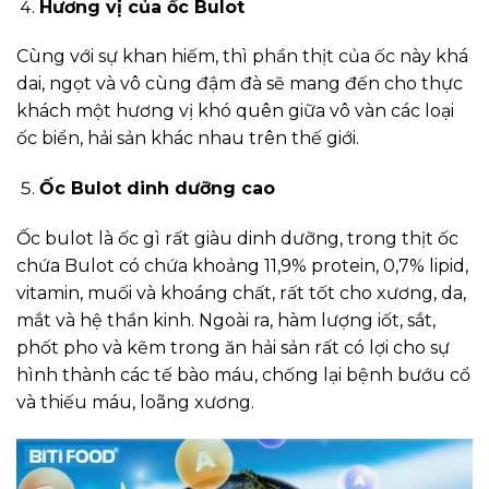
Hương vị của ốc Bulot
Cùng với sự khan hiếm, thì phần thịt của ốc này khá
dai, ngọt và vô cùng đậm đà sẽ mang đến cho thực
khách một hương vị khó quên giữa vô vàn các loại
ốc biển, hải sản khác nhau trên thế giới.
Ốc Bulot dinh dưỡng cao
Ốc bulot là ốc gì rất giàu dinh dưỡng, trong thịt ốc
chứa Bulot có chứa khoảng 11,9% protein, 0,7% lipid,
vitamin, muối và khoáng chất, rất tốt cho xương, da,
mắt và hệ thần kinh. Ngoài ra, hàm lượng iốt, sắt,
phốt pho và kẽm trong ăn hải sản rất có lợi cho sự
hình thành các tế bào máu, chống lại bệnh bướu cổ
và thiếu máu, loãng xương.