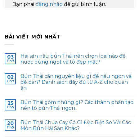
Bạn phải
đăng nhập
để gửi bình luận.
BÀI VIẾT MỚI NHẤT
Hải sản nấu bún Thái nên chọn loại nào để
03
Th7
nước dùng ngọt và tô đẹp mắt?
Bún Thái cần nguyên liệu gì để nấu ngon và
02
Th7
dễ bán? Danh sách đầy đủ từ A-Z cho quán
ăn
Bún Thái gồm những gì? Các thành phần tạo
25
Th5
nên tô bún Thái ngon
Bún Thái Chua Cay Có Gì Đặc Biệt So Với Các
20
Th5
Món Bún Hải Sản Khác?