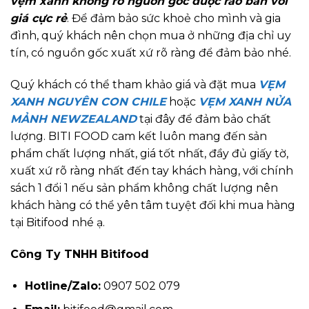
vẹm xanh không rõ nguồn gốc được rao bán với
giá cực rẻ
. Để đảm bảo sức khoẻ cho mình và gia
đình, quý khách nên chọn mua ở những địa chỉ uy
tín, có nguồn gốc xuất xứ rõ ràng để đảm bảo nhé.
Quý khách có thể tham khảo giá và đặt mua
VẸM
XANH NGUYÊN CON CHILE
hoặc
VẸM XANH NỬA
MẢNH NEWZEALAND
tại đây để đảm bảo chất
lượng. BITI FOOD cam kết luôn mang đến sản
phẩm chất lượng nhất, giá tốt nhất, đầy đủ giấy tờ,
xuất xứ rõ ràng nhất đến tay khách hàng, với chính
sách 1 đổi 1 nếu sản phẩm không chất lượng nên
khách hàng có thể yên tâm tuyệt đối khi mua hàng
tại Bitifood nhé ạ.
Công Ty TNHH Bitifood
Hotline/Zalo:
0907 502 079