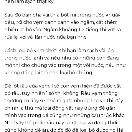
nên làm sạch thật kỹ.
Sau đó bạn pha vài thìa bột mì trong nước khuấy
đều, rồi cho vẹm xanh xanh vào ngâm, cắt thêm
nhiều ớt bỏ vào. Ngâm khoảng 1-2 tiếng thì vớt ra
rửa lại với vài lần nước nữa bạn nhé.
Cách loại bỏ vẹm chết: Khi bạn làm sạch vài lần
trong nước lạnh và nếu như có những con đang
mở thì cho chúng vào trong một vòi nước, nếu như
không đóng lại thì nên loại bỏ chúng.
Để lột râu của vẹm: 1 số con vẹm hiện đã được cắt
bỏ râu, tuy nhiên 1 số thì không. Râu vẹm thông
thường có dây sẽ nhô ra giữa những lớp vỏ thì đây
chính là thứ mà loài động vật này dùng để gắn
mình vào trong đá cũng như những cấu trúc khác.
Như vậy thì phần râu này sẽ rất dai và đồng thời
cũng không dễ ăn, do đó đó để loại bỏ được nó thì