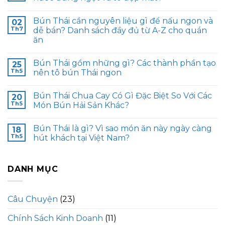
Bún Thái cần nguyên liệu gì để nấu ngon và
02
Th7
dễ bán? Danh sách đầy đủ từ A-Z cho quán
ăn
Bún Thái gồm những gì? Các thành phần tạo
25
Th5
nên tô bún Thái ngon
Bún Thái Chua Cay Có Gì Đặc Biệt So Với Các
20
Th5
Món Bún Hải Sản Khác?
Bún Thái là gì? Vì sao món ăn này ngày càng
18
Th5
hút khách tại Việt Nam?
DANH MỤC
Câu Chuyện
(23)
Chính Sách Kinh Doanh
(11)