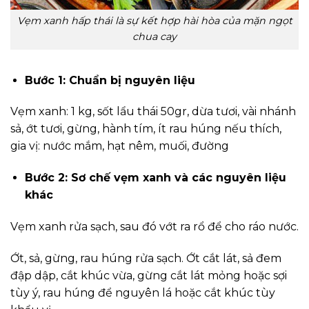
Vẹm xanh hấp thái là sự kết hợp hài hòa của mặn ngọt
chua cay
Bước 1: Chuẩn bị nguyên liệu
Vẹm xanh: 1 kg, sốt lẩu thái 50gr, dừa tươi, vài nhánh
sả, ớt tươi, gừng, hành tím, ít rau húng nếu thích,
gia vị: nước mắm, hạt nêm, muối, đường
Bước 2: Sơ chế vẹm xanh và các nguyên liệu
khác
Vẹm xanh rửa sạch, sau đó vớt ra rổ để cho ráo nước.
Ớt, sả, gừng, rau húng rửa sạch. Ớt cắt lát, sả đem
đập dập, cắt khúc vừa, gừng cắt lát mỏng hoặc sợi
tùy ý, rau húng để nguyên lá hoặc cắt khúc tùy