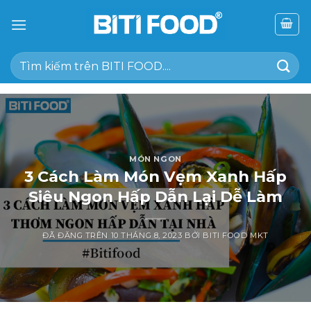
Chuyển
đến
nội
Tìm
dung
kiếm:
MÓN NGON
3 Cách Làm Món Vẹm Xanh Hấp
Siêu Ngon Hấp Dẫn Lại Dễ Làm
ĐÃ ĐĂNG TRÊN
10 THÁNG 8, 2023
BỞI
BITI FOOD MKT