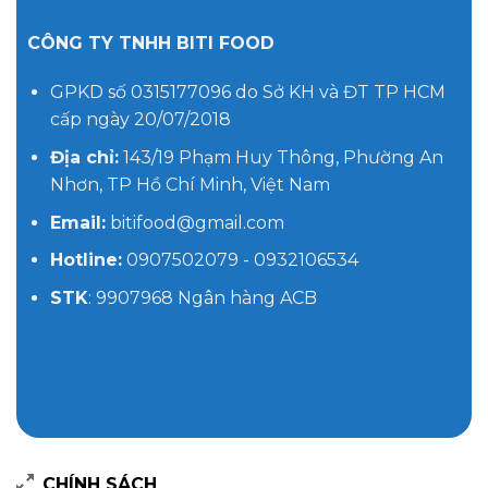
CÔNG TY TNHH BITI FOOD
GPKD số 0315177096 do Sở KH và ĐT TP HCM
cấp ngày 20/07/2018
Địa chỉ:
143/19 Phạm Huy Thông, Phường An
Nhơn, TP Hồ Chí Minh, Việt Nam
Email:
bitifood@gmail.com
Hotline:
0907502079 - 0932106534
STK
: 9907968 Ngân hàng ACB
CHÍNH SÁCH