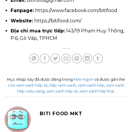
Email:
bitifood@gmail.com
Fanpage:
https://www.facebook.com/bitifood
Website:
https://bitifood.com/
Địa chỉ mua trực tiếp:
143/19 Phạm Huy Thông,
P.6, Gò Vấp, TPHCM
Mục nhập này đã được đăng trong
Món Ngon
và được gắn thẻ
con vẹm xanh hấp sả
,
hấp vẹm xanh
,
vẹm xanh hấp
,
vẹm xanh
hấp rượu vang
,
vẹm xanh hấp sả
,
vẹm xanh hấp thái
.
BITI FOOD MKT