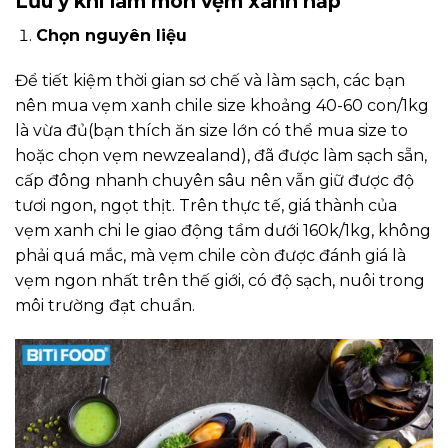
Lưu ý khi làm món vẹm xanh hấp
Chọn nguyên liệu
Để tiết kiệm thời gian sơ chế và làm sạch, các bạn
nên mua vẹm xanh chile size khoảng 40-60 con/1kg
là vừa đủ(bạn thích ăn size lớn có thể mua size to
hoặc chọn vẹm newzealand), đã được làm sạch sẵn,
cấp đông nhanh chuyên sâu nên vẫn giữ được độ
tươi ngon, ngọt thịt. Trên thực tế, giá thành của
vẹm xanh chi le giao động tầm dưới 160k/1kg, không
phải quá mắc, mà vẹm chile còn được đánh giá là
vẹm ngon nhất trên thế giới, có độ sạch, nuôi trong
môi trường đạt chuẩn.