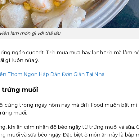
viên làm món gì với thả lẩu
hống ngán cực tốt. Trời mưa mưa hay lạnh trời mà làm nồ
ãi gì luôn nữa ý.
Viên Thơm Ngon Hấp Dẫn Đơn Giản Tại Nhà
t trứng muối
uối cùng trong ngày hôm nay mà BiTi Food muốn bật mí
trứng muối.
ng, khi ăn cảm nhận độ béo ngậy từ trứng muối và sữa. 
ng muối và sữa béo ngậy. Đặc biệt ở món ăn này là bắp 