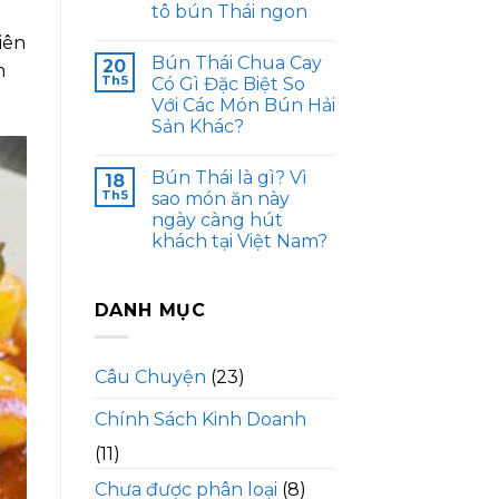
tô bún Thái ngon
iên
Bún Thái Chua Cay
20
n
Th5
Có Gì Đặc Biệt So
Với Các Món Bún Hải
Sản Khác?
Bún Thái là gì? Vì
18
Th5
sao món ăn này
ngày càng hút
khách tại Việt Nam?
DANH MỤC
Câu Chuyện
(23)
Chính Sách Kinh Doanh
(11)
Chưa được phân loại
(8)