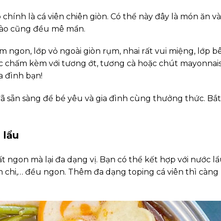
ó chính là cá viên chiên giòn. Có thể này đây là món ăn và
nào cũng đều mê mẩn.
m ngon, lớp vỏ ngoài giòn rụm, nhai rất vui miệng, lớp b
hức chấm kèm với tương ớt, tương cà hoặc chút mayonnai
a đình bạn!
đã sẵn sàng để bé yêu và gia đình cùng thưởng thức. Bắt
 lẩu
ất ngon mà lại đa dạng vị. Bạn có thể kết hợp với nước l
im chi,… đều ngon. Thêm đa dạng toping cá viên thì càng