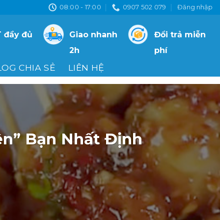
08:00 - 17:00
0907 502 079
Đăng nhập
 đầy đủ
Giao nhanh
Đổi trả miễn
2h
phí
LOG CHIA SẺ
LIÊN HỆ
ện” Bạn Nhất Định