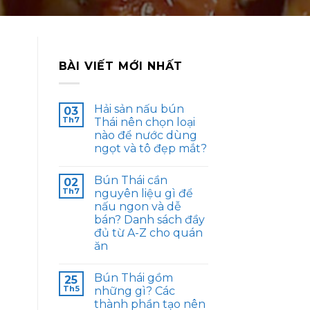
BÀI VIẾT MỚI NHẤT
Hải sản nấu bún
03
Th7
Thái nên chọn loại
nào để nước dùng
ngọt và tô đẹp mắt?
Bún Thái cần
02
Th7
nguyên liệu gì để
nấu ngon và dễ
bán? Danh sách đầy
đủ từ A-Z cho quán
ăn
Bún Thái gồm
25
Th5
những gì? Các
thành phần tạo nên