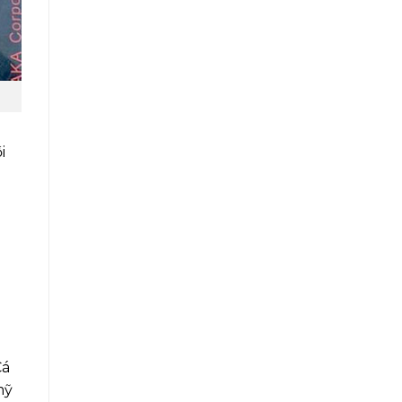
i
Cá
mỹ