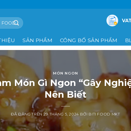
VAT
THIỆU
SẢN PHẨM
CÔNG BỐ SẢN PHẨM
B
MÓN NGON
Làm Món Gì Ngon “Gây Nghi
Nên Biết
ĐÃ ĐĂNG TRÊN
29 THÁNG 5, 2024
BỞI
BITI FOOD MKT