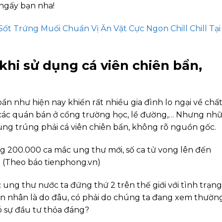
ngấy bạn nha!
ốt Trứng Muối Chuẩn Vị Ăn Vặt Cực Ngon Chill Chill Tại
hi sử dụng cá viên chiên bẩn,
ẩn như hiện nay khiến rất nhiều gia đình lo ngại về chấ
 ở các quán bán ở cổng trường học, lề đường,… Nhưng nh
dụng trúng phải cá viên chiên bẩn, không rõ nguồn gốc.
g 200.000 ca mắc ung thư mới, số ca tử vong lên đến
. (Theo báo tienphong.vn)
ng thư nước ta đứng thứ 2 trên thế giới với tình trạng
ên nhân là do đâu, có phải do chúng ta đang xem thườn
 sự đầu tư thỏa đáng?