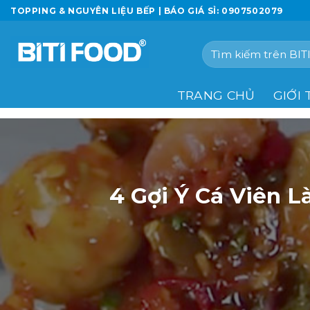
Chuyển
TOPPING & NGUYÊN LIỆU BẾP | BÁO GIÁ SỈ: 0907502079
đến
nội
Tìm
dung
kiếm:
TRANG CHỦ
GIỚI 
4 Gợi Ý Cá Viên 