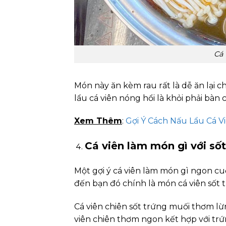
Cá 
Món này ăn kèm rau rất là dễ ăn lại c
lẩu cá viên nóng hổi là khỏi phải bàn c
Xem Thêm
:
Gợi Ý Cách Nấu Lẩu Cá 
Cá viên làm món gì với số
Một gợi ý cá viên làm món gì ngon c
đến bạn đó chính là món cá viên sốt 
Cá viên chiên sốt trứng muối thơm lừ
viên chiên thơm ngon kết hợp với trứ