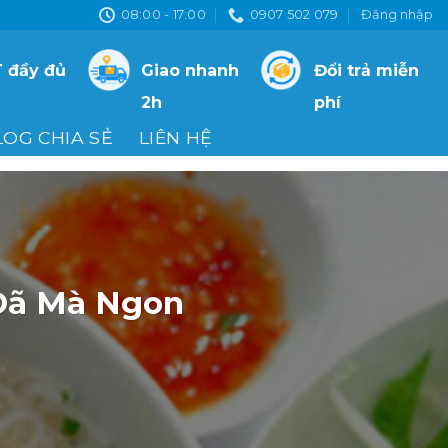
08:00 - 17:00
0907 502 079
Đăng nhập
 đầy đủ
Giao nhanh
Đổi trả miễn
2h
phí
LOG CHIA SẺ
LIÊN HỆ
Dã Mà Ngon