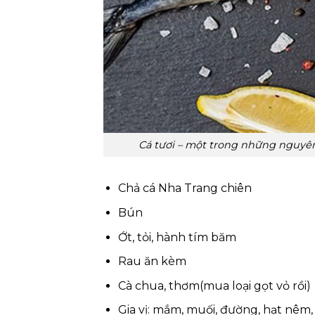
Cá tươi – một trong những nguyên
Chả cá Nha Trang chiên
Bún
Ớt, tỏi, hành tím băm
Rau ăn kèm
Cà chua, thơm(mua loại gọt vỏ rồi)
Gia vị: mắm, muối, đường, hạt nêm,