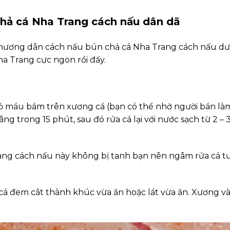
hả cá Nha Trang cách nấu dân dã
 hương dẫn cách nấu bún chả cá Nha Trang cách nấu dư
ha Trang cực ngon rồi đấy.
bỏ máu bám trên xương cá (bạn có thể nhờ người bán làm
 trong 15 phút, sau đó rửa cá lại với nước sạch từ 2 – 
ang cách nấu này không bị tanh bạn nên ngâm rửa cá tư
t cá đem cắt thành khúc vừa ăn hoặc lát vừa ăn. Xương v