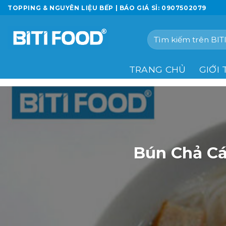
Chuyển
TOPPING & NGUYÊN LIỆU BẾP | BÁO GIÁ SỈ: 0907502079
đến
nội
Tìm
dung
kiếm:
TRANG CHỦ
GIỚI 
Bún Chả C