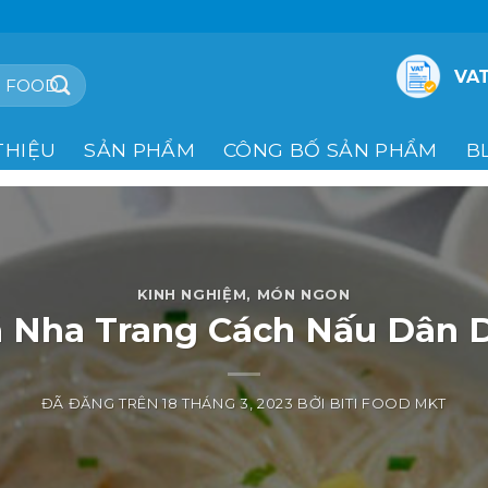
VAT
THIỆU
SẢN PHẨM
CÔNG BỐ SẢN PHẨM
B
KINH NGHIỆM
,
MÓN NGON
á Nha Trang Cách Nấu Dân 
ĐÃ ĐĂNG TRÊN
18 THÁNG 3, 2023
BỞI
BITI FOOD MKT