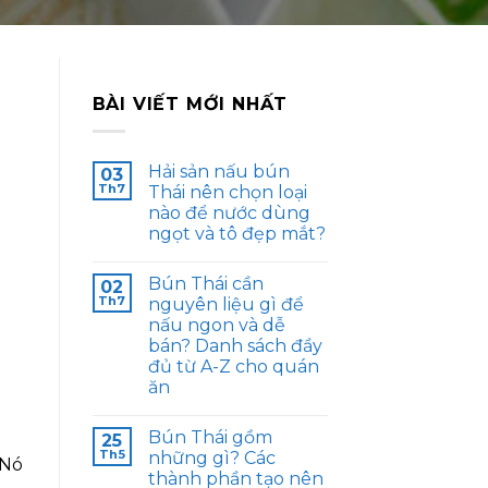
BÀI VIẾT MỚI NHẤT
Hải sản nấu bún
03
Th7
Thái nên chọn loại
nào để nước dùng
ngọt và tô đẹp mắt?
Bún Thái cần
02
Th7
nguyên liệu gì để
nấu ngon và dễ
bán? Danh sách đầy
đủ từ A-Z cho quán
ăn
Bún Thái gồm
25
Th5
những gì? Các
 Nó
thành phần tạo nên