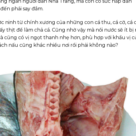
àng ngàn người dân Nha Trang, mà còn có sức hấp dẫn
 đến phải say đắm.
c ninh từ chính xương của những con cá thu, cá cờ, cá 
lấy thịt để làm chả cá. Cũng nhờ vậy mà nồi nước sẽ ít bị
và cũng có vị ngọt thanh nhẹ hơn, phù hợp với khẩu vị c
ách nấu cũng khác nhiều nơi rồi phải không nào?