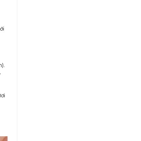
ới
).
3
ơi
à