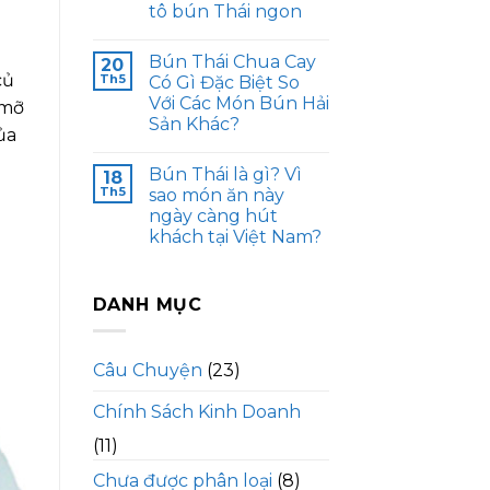
tô bún Thái ngon
Bún Thái Chua Cay
20
củ
Th5
Có Gì Đặc Biệt So
Với Các Món Bún Hải
 mỡ
Sản Khác?
ủa
Bún Thái là gì? Vì
18
Th5
sao món ăn này
ngày càng hút
khách tại Việt Nam?
DANH MỤC
Câu Chuyện
(23)
Chính Sách Kinh Doanh
(11)
Chưa được phân loại
(8)