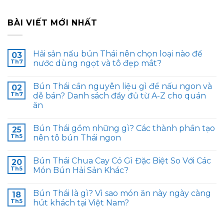
BÀI VIẾT MỚI NHẤT
Hải sản nấu bún Thái nên chọn loại nào để
03
Th7
nước dùng ngọt và tô đẹp mắt?
Bún Thái cần nguyên liệu gì để nấu ngon và
02
Th7
dễ bán? Danh sách đầy đủ từ A-Z cho quán
ăn
Bún Thái gồm những gì? Các thành phần tạo
25
Th5
nên tô bún Thái ngon
Bún Thái Chua Cay Có Gì Đặc Biệt So Với Các
20
Th5
Món Bún Hải Sản Khác?
Bún Thái là gì? Vì sao món ăn này ngày càng
18
Th5
hút khách tại Việt Nam?