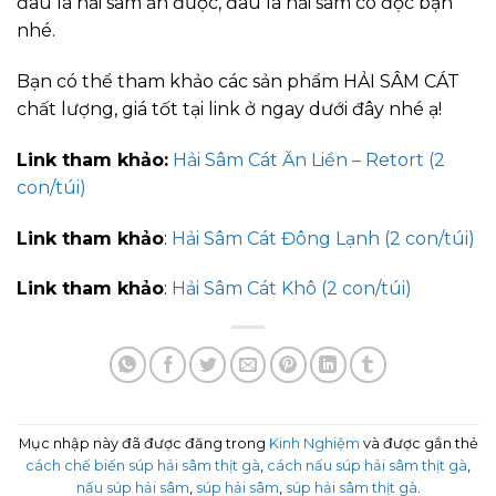
đâu là hải sâm ăn được, đâu là hải sâm có độc bạn
nhé.
Bạn có thể tham khảo các sản phẩm HẢI SÂM CÁT
chất lượng, giá tốt tại link ở ngay dưới đây nhé ạ!
Link tham khảo
:
Hải Sâm Cát Ăn Liền – Retort (2
con/túi)
Link tham khảo
:
Hải Sâm Cát Đông Lạnh (2 con/túi)
Link tham khảo
:
Hải Sâm Cát Khô (2 con/túi)
Mục nhập này đã được đăng trong
Kinh Nghiệm
và được gắn thẻ
cách chế biến súp hải sâm thịt gà
,
cách nấu súp hải sâm thịt gà
,
nấu súp hải sâm
,
súp hải sâm
,
súp hải sâm thịt gà
.