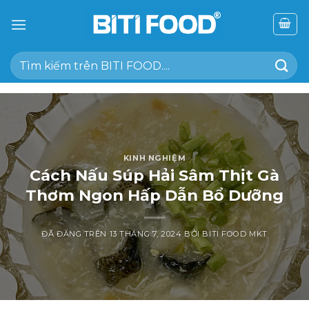
Chuyển
đến
nội
Tìm
dung
kiếm:
KINH NGHIỆM
Cách Nấu Súp Hải Sâm Thịt Gà
Thơm Ngon Hấp Dẫn Bổ Dưỡng
ĐÃ ĐĂNG TRÊN
13 THÁNG 7, 2024
BỞI
BITI FOOD MKT