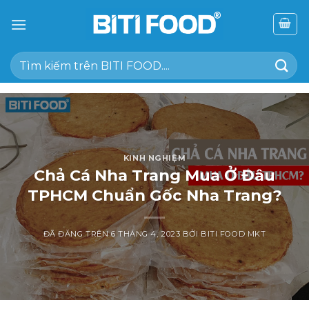
Chuyển
đến
nội
Tìm
dung
kiếm:
KINH NGHIỆM
Chả Cá Nha Trang Mua Ở Đâu
TPHCM Chuẩn Gốc Nha Trang?
ĐÃ ĐĂNG TRÊN
6 THÁNG 4, 2023
BỞI
BITI FOOD MKT