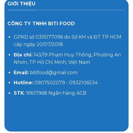
GIỚI THIỆU
CÔNG TY TNHH BITI FOOD
GPKD số 0315177096 do Sở KH và ĐT TP HCM
cấp ngày 20/07/2018
Địa chỉ:
143/19 Phạm Huy Thông, Phường An
Nhơn, TP Hồ Chí Minh, Việt Nam
Email:
bitifood@gmail.com
Hotline:
0907502079 - 0932106534
STK
: 9907968 Ngân hàng ACB