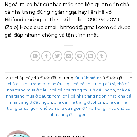
Ngoài ra, có bất cứ thắc mắc nào liên quan đến chả
cá nha trang đừng ngần ngại, hãy liên hệ với
Bitifood chúng tôi theo số hotline 0907502079
(Zalo) Hoặc qua email: bitifood@gmail.com để được
giải đáp nhanh chóng và tận tình nhất.
Mục nhập này đã được đăng trong
Kinh Nghiệm
và được gắn thẻ
chả cá Nha Trang bao nhiêu 1kg
,
chả cá nha trang giá sỉ
,
chả cá
nha trang mua ở đâu
,
chả cá nha trang mua ở đâu ngon
,
chả cá
nha trang mua ở đâu tphcm
,
chả cá nha trang ngon nhất
,
chả cá
nha trang ở đâu ngon
,
chả cá nha trang ở tphcm
,
chả cá nha
trang tại sài gòn
,
chỗ bán chả cá ngon ở Nha Trang
,
mua chả cá
nha trang ở sài gòn
.