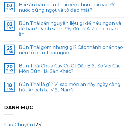
Hải sản nấu bún Thái nên chọn loại nào để
03
Th7
nước dùng ngọt và tô đẹp mắt?
Bún Thái cần nguyên liệu gì để nấu ngon và
02
Th7
dễ bán? Danh sách đầy đủ từ A-Z cho quán
ăn
Bún Thái gồm những gì? Các thành phần tạo
25
Th5
nên tô bún Thái ngon
Bún Thái Chua Cay Có Gì Đặc Biệt So Với Các
20
Th5
Món Bún Hải Sản Khác?
Bún Thái là gì? Vì sao món ăn này ngày càng
18
Th5
hút khách tại Việt Nam?
DANH MỤC
Câu Chuyện
(23)