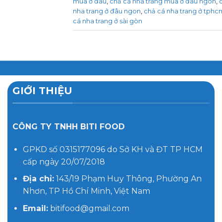
mua ở đâu
,
chả cá nha trang mua ở đâu ngon
,
nha trang ở đâu ngon
,
chả cá nha trang ở tphc
cá nha trang ở sài gòn
GIỚI THIỆU
CÔNG TY TNHH BITI FOOD
GPKD số 0315177096 do Sở KH và ĐT TP HCM
cấp ngày 20/07/2018
Địa chỉ:
143/19 Phạm Huy Thông, Phường An
Nhơn, TP Hồ Chí Minh, Việt Nam
Email:
bitifood@gmail.com