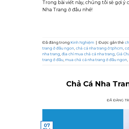
Trong bài viết này, chúng tôi sẽ gợi 
Nha Trang ở đâu nhé!
Đã đăng trong
Kinh Nghiệm
|
Được gắn thẻ
ch
trang ở đâu ngon
,
chả cá nha trang ở tphcm
,
cơ
nha trang
,
địa chỉ mua chả cá nha trang
,
Giá Ch
trang ở đâu
,
mua chả cá nha trang ở đâu ngon
,
Chả Cá Nha Tra
ĐÃ ĐĂNG T
07