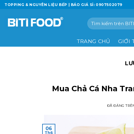
Chuyển
TOPPING & NGUYÊN LIỆU BẾP | BÁO GIÁ SỈ: 0907502079
đến
nội
Tìm
dung
kiếm:
TRANG CHỦ
GIỚI 
LƯ
Mua Chả Cá Nha Tr
ĐÃ ĐĂNG TRÊ
06
Th6