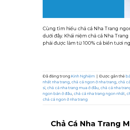
Cùng tìm hiểu chả cá Nha Trang ngon 
dưới đây. Khái niệm chả cá Nha Trang 
phải được làm từ 100% cá biển tươi 
Đã đăng trong
Kinh Nghiệm
|
Được gắn thẻ
bá
nhất nha trang
,
chả cá ngon ở nha trang
,
chả cá
sỉ
,
chả cá nha trang mua ở đâu
,
chả cá nha tra
ngon bán ở đâu
,
chả cá nha trang ngon nhất
,
c
chả cá ngon ở nha trang
Chả Cá Nha Trang 