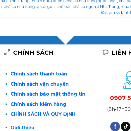
chả cá nha trang mua ở đâu tphcm
,
chả cá nha trang ngon nhất
,
chả c
m
,
chả cá nha trang tại sài gòn
,
chỗ bán chả cá ngon ở Nha Trang
,
mua 
Để lại một bình 
CHÍNH SÁCH
LIÊN 
Chính sách thanh toán
Chính sách vận chuyển
Chính sách bảo mật thông tin
0907 5
Chính sách kiểm hàng
(8h-17h30 
CHÍNH SÁCH VÀ QUY ĐỊNH
Giới thiệu