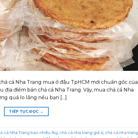
g chả cá Nha Trang mua ở đâu TpHCM mới chuẩn gốc của
iều địa điểm bán chả cá Nha Trang. Vậy, mua chả cá Nha
ng quá lo lắng nếu bạn […]
TIẾP TỤC ĐỌC
→
ả cá Nha Trang bao nhiêu 1kg
,
chả cá nha trang giá sỉ
,
chả cá nha trang