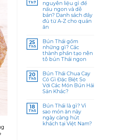
Th7
nguyên liệu gì để
nấu ngon và dễ
bán? Danh sách đầy
đủ từ A-Z cho quán
ăn
Bún Thái gồm
25
Th5
những gì? Các
thành phần tạo nên
tô bún Thái ngon
Bún Thái Chua Cay
20
Th5
Có Gì Đặc Biệt So
Với Các Món Bún Hải
Sản Khác?
Bún Thái là gì? Vì
18
Th5
sao món ăn này
ngày càng hút
khách tại Việt Nam?
ng
?