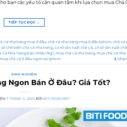
ý cho bạn các yếu tố cần quan tâm khi lựa chọn mua Chả 
TIẾP TỤC ĐỌC
→
ả cá nha trang mua ở đâu
,
chả cá nha trang mua ở đâu tphcm
,
chả cá 
 sở chế biến chả cá nha trang
,
cơ sở sản xuất chả cá
,
cở sở sản xuất ch
ả Cá Nha Trang bao nhiêu 1kg?
,
mua chả cá nha trang
,
mua chả cá nha
mua chả cá ở đâu ngon tại tphcm
2
Nhận
KINH NGHIỆM
ng Ngon Bán Ở Đâu? Giá Tốt?
RÊN
7 THÁNG 4, 2023
BỞI
BITI FOOD MKT