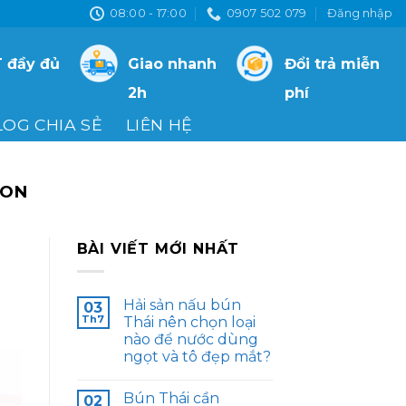
08:00 - 17:00
0907 502 079
Đăng nhập
 đầy đủ
Giao nhanh
Đổi trả miễn
2h
phí
LOG CHIA SẺ
LIÊN HỆ
GON
BÀI VIẾT MỚI NHẤT
Hải sản nấu bún
03
Th7
Thái nên chọn loại
nào để nước dùng
ngọt và tô đẹp mắt?
Bún Thái cần
02