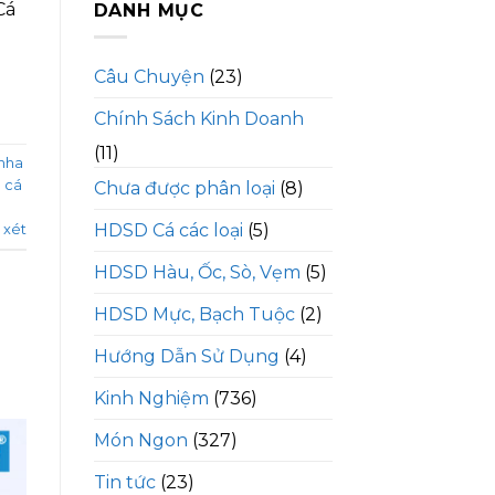
Cá
DANH MỤC
Câu Chuyện
(23)
Chính Sách Kinh Doanh
(11)
nha
ả cá
Chưa được phân loại
(8)
HDSD Cá các loại
(5)
 xét
HDSD Hàu, Ốc, Sò, Vẹm
(5)
HDSD Mực, Bạch Tuộc
(2)
Hướng Dẫn Sử Dụng
(4)
Kinh Nghiệm
(736)
Món Ngon
(327)
Tin tức
(23)