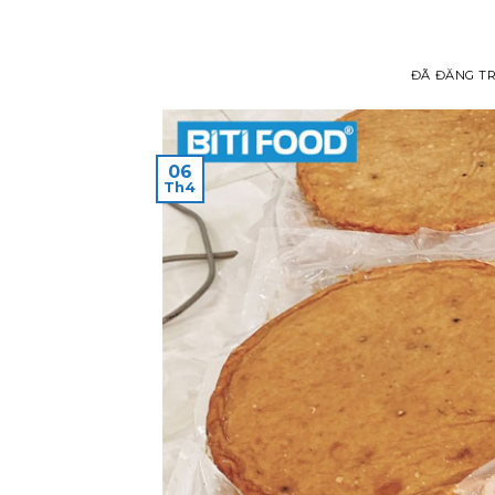
ĐÃ ĐĂNG T
06
Th4