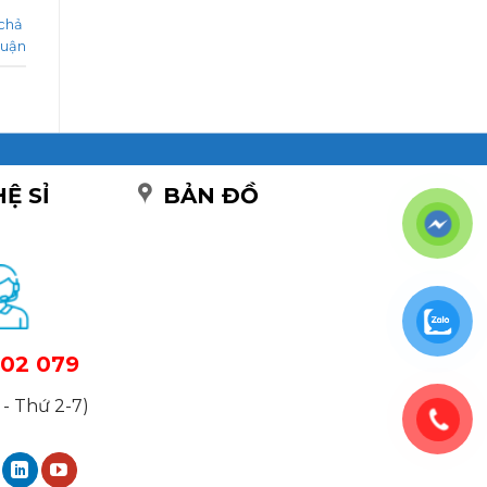
á
chả
luận
HỆ SỈ
BẢN ĐỒ
02 079
- Thứ 2-7)