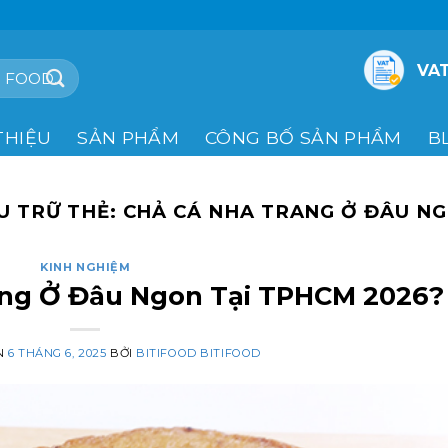
VAT
THIỆU
SẢN PHẨM
CÔNG BỐ SẢN PHẨM
B
U TRỮ THẺ:
CHẢ CÁ NHA TRANG Ở ĐÂU N
KINH NGHIỆM
ang Ở Đâu Ngon Tại TPHCM 2026?
N
6 THÁNG 6, 2025
BỞI
BITIFOOD BITIFOOD