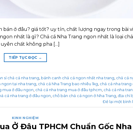
bán ở đâu? giá tốt? uy tín, chất lượng ngay trong bài v
ngon nhất là gì? Chả cá Nha Trang ngon nhất là loại chả
nguyên chất không pha […]
TIẾP TỤC ĐỌC
→
n sỉ chả cá nha trang
,
bánh canh chả cá ngon nhất nha trang
,
chả cá 
 ngon tại nha trang
,
chả cá Nha Trang bao nhiêu 1kg
,
chả cá nha trang 
ng mua ở đâu ngon
,
chả cá nha trang mua ở đâu tphcm
,
chả cá nha tra
hả cá nha trang ở đâu ngon
,
chỗ bán chả cá ngon ở Nha Trang
,
địa chỉ 
Để lại một bình 
KINH NGHIỆM
Mua Ở Đâu TPHCM Chuẩn Gốc Nha