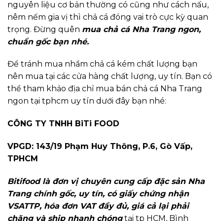
nguyên liệu cơ bản thường có cũng như cách nấu,
nêm nếm gia vị thì chả cá đóng vai trò cực kỳ quan
trọng. Đừng quên
mua chả cá Nha Trang ngon,
chuẩn gốc bạn nhé.
Để tránh mua nhầm chả cá kém chất lượng bạn
nên mua tại các cửa hàng chất lượng, uy tín. Bạn có
thể tham khảo địa chỉ mua bán chả cá Nha Trang
ngon tại tphcm uy tín dưới đây bạn nhé:
CÔNG TY TNHH BiTi FOOD
VPGD: 143/19 Phạm Huy Thông, P.6, Gò Vấp,
TPHCM
Bitifood là đơn vị chuyên cung cấp đặc sản Nha
Trang chính gốc, uy tín, có giấy chứng nhận
VSATTP, hóa đơn VAT đầy đủ, giá cả lại phải
chăng và ship nhanh chóng
tại tp HCM, Bình