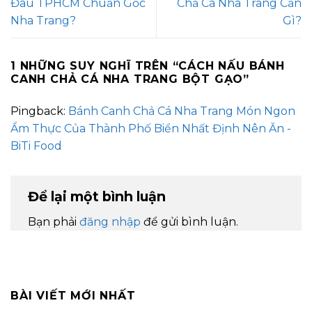
Đâu TPHCM Chuẩn Gốc
Chả Cá Nha Trang Cần
Nha Trang?
Gì?
1 NHỮNG SUY NGHĨ TRÊN “
CÁCH NẤU BÁNH
CANH CHẢ CÁ NHA TRANG BỘT GẠO
”
Pingback:
Bánh Canh Chả Cá Nha Trang Món Ngon
Ẩm Thực Của Thành Phố Biển Nhất Định Nên Ăn -
BiTi Food
Để lại một bình luận
Bạn phải
đăng nhập
để gửi bình luận.
BÀI VIẾT MỚI NHẤT