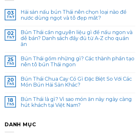
Hải sản nấu bún Thái nên chọn loại nào để
03
Th7
nước dùng ngọt và tô đẹp mắt?
Bún Thái cần nguyên liệu gì để nấu ngon và
02
Th7
dễ bán? Danh sách đầy đủ từ A-Z cho quán
ăn
Bún Thái gồm những gì? Các thành phần tạo
25
Th5
nên tô bún Thái ngon
Bún Thái Chua Cay Có Gì Đặc Biệt So Với Các
20
Th5
Món Bún Hải Sản Khác?
Bún Thái là gì? Vì sao món ăn này ngày càng
18
Th5
hút khách tại Việt Nam?
DANH MỤC