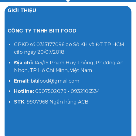
GIỚI THIỆU
CÔNG TY TNHH BITI FOOD
GPKD số 0315177096 do Sở KH và ĐT TP HCM
cấp ngày 20/07/2018
Địa chỉ:
143/19 Phạm Huy Thông, Phường An
Nhơn, TP Hồ Chí Minh, Việt Nam
Email:
bitifood@gmail.com
Hotline:
0907502079 - 0932106534
STK
: 9907968 Ngân hàng ACB