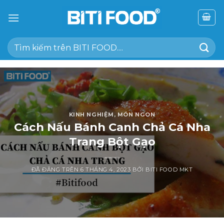
Chuyển
đến
nội
Tìm
dung
kiếm:
KINH NGHIỆM
,
MÓN NGON
Cách Nấu Bánh Canh Chả Cá Nha
Trang Bột Gạo
ĐÃ ĐĂNG TRÊN
6 THÁNG 4, 2023
BỞI
BITI FOOD MKT