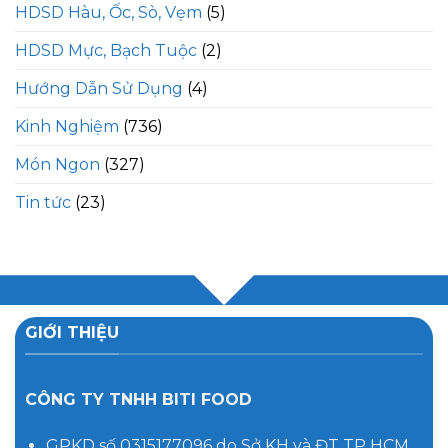
HDSD Hàu, Ốc, Sò, Vẹm
(5)
HDSD Mực, Bạch Tuộc
(2)
Hướng Dẫn Sử Dụng
(4)
Kinh Nghiệm
(736)
Món Ngon
(327)
Tin tức
(23)
GIỚI THIỆU
CÔNG TY TNHH BITI FOOD
GPKD số 0315177096 do Sở KH và ĐT TP HCM