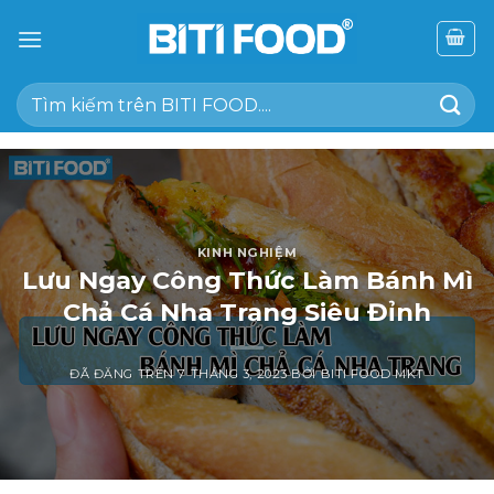
Chuyển
đến
nội
Tìm
dung
kiếm:
KINH NGHIỆM
Lưu Ngay Công Thức Làm Bánh Mì
Chả Cá Nha Trang Siêu Đỉnh
ĐÃ ĐĂNG TRÊN
7 THÁNG 3, 2023
BỞI
BITI FOOD MKT