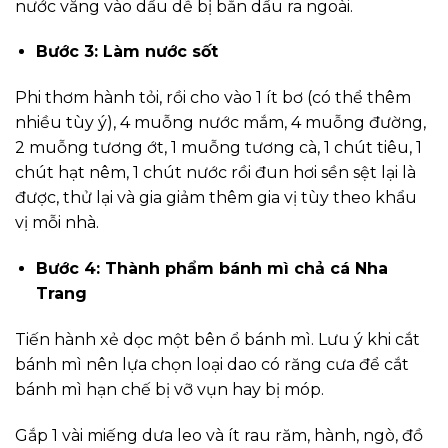
nước văng vào dầu dễ bị bắn dầu ra ngoài.
Bước 3: Làm nước sốt
Phi thơm hành tỏi, rồi cho vào 1 ít bơ (có thể thêm
nhiều tùy ý), 4 muỗng nước mắm, 4 muỗng đường,
2 muỗng tương ớt, 1 muỗng tương cà, 1 chút tiêu, 1
chút hạt nêm, 1 chút nước rồi đun hơi sền sệt lại là
được, thử lại và gia giảm thêm gia vị tùy theo khẩu
vị mỗi nhà.
Bước 4: Thành phẩm bánh mì chả cá Nha
Trang
Tiến hành xẻ dọc một bên ổ bánh mì. Lưu ý khi cắt
bánh mì nên lựa chọn loại dao có răng cưa để cắt
bánh mì hạn chế bị vỡ vụn hay bị móp.
Gắp 1 vài miếng dưa leo và ít rau răm, hành, ngò, đồ