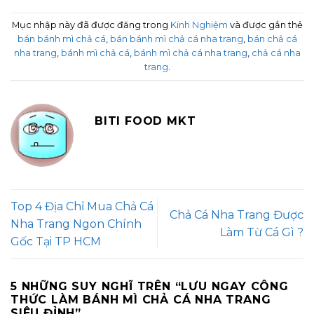
Mục nhập này đã được đăng trong
Kinh Nghiệm
và được gắn thẻ
bán bánh mì chả cá
,
bán bánh mì chả cá nha trang
,
bán chả cá
nha trang
,
bánh mì chả cá
,
bánh mì chả cá nha trang
,
chả cá nha
trang
.
BITI FOOD MKT
Top 4 Địa Chỉ Mua Chả Cá
Chả Cá Nha Trang Được
Nha Trang Ngon Chính
Làm Từ Cá Gì ?
Gốc Tại TP HCM
5 NHỮNG SUY NGHĨ TRÊN “
LƯU NGAY CÔNG
THỨC LÀM BÁNH MÌ CHẢ CÁ NHA TRANG
SIÊU ĐỈNH
”