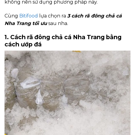
không nên sử dụng phương pháp này.
Cùng
Bitifood
lựa chọn ra
3 cách rã đông chả cá
Nha Trang tối ưu
sau nha.
1. Cách rã đông chả cá Nha Trang bằng
cách ướp đá