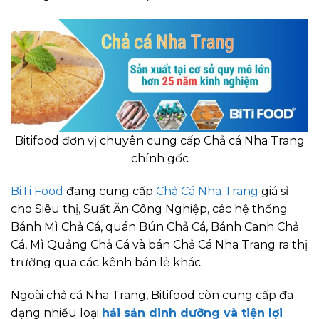
Bitifood đơn vị chuyên cung cấp Chả cá Nha Trang
chính gốc
BiTi Food
đang cung cấp
Chả Cá Nha Trang
giá sỉ
cho Siêu thị, Suất Ăn Công Nghiệp, các hệ thống
Bánh Mì Chả Cá, quán Bún Chả Cá, Bánh Canh Chả
Cá, Mì Quảng Chả Cá và bán Chả Cá Nha Trang ra thị
trường qua các kênh bán lẻ khác.
Ngoài chả cá Nha Trang,
Bitifood còn cung cấp đa
dạng nhiều loại
hải sản dinh dưỡng và tiện lợi