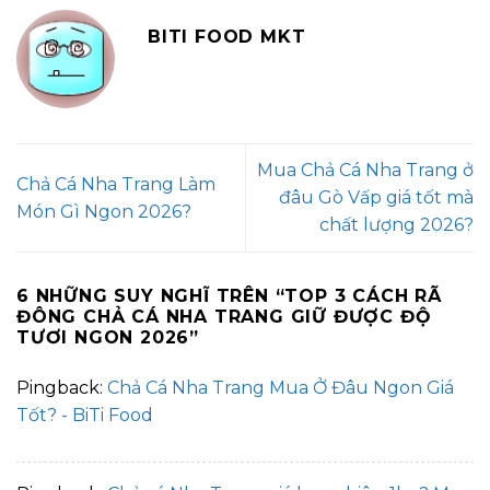
BITI FOOD MKT
Mua Chả Cá Nha Trang ở
Chả Cá Nha Trang Làm
đâu Gò Vấp giá tốt mà
Món Gì Ngon 2026?
chất lượng 2026?
6 NHỮNG SUY NGHĨ TRÊN “
TOP 3 CÁCH RÃ
ĐÔNG CHẢ CÁ NHA TRANG GIỮ ĐƯỢC ĐỘ
TƯƠI NGON 2026
”
Pingback:
Chả Cá Nha Trang Mua Ở Đâu Ngon Giá
Tốt? - BiTi Food