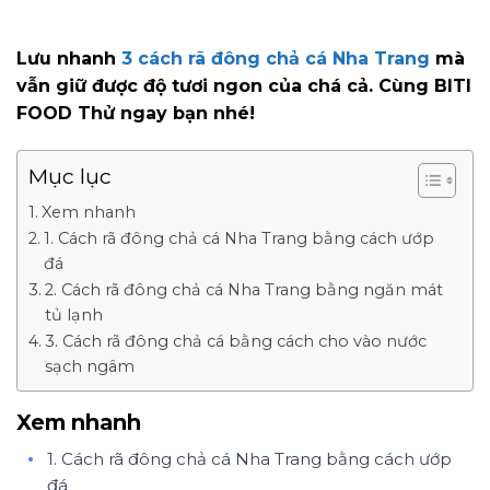
Lưu nhanh
3 cách rã đông chả cá Nha Trang
mà
vẫn giữ được độ tươi ngon của chá cả. Cùng BITI
FOOD Thử ngay bạn nhé!
Mục lục
Xem nhanh
1. Cách rã đông chả cá Nha Trang bằng cách ướp
đá
2. Cách rã đông chả cá Nha Trang bằng ngăn mát
tủ lạnh
3. Cách rã đông chả cá bằng cách cho vào nước
sạch ngâm
Xem nhanh
1. Cách rã đông chả cá Nha Trang bằng cách ướp
đá