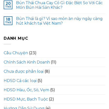
Bún Thái Chua Cay Có Gì Đặc Biệt So Với Các
20
Th5
Món Bún Hải Sản Khác?
Bún Thái là gì? Vì sao món ăn này ngày càng
18
Th5
hút khách tại Việt Nam?
DANH MỤC
Câu Chuyện
(23)
Chính Sách Kinh Doanh
(11)
Chưa được phân loại
(8)
HDSD Cá các loại
(5)
HDSD Hàu, Ốc, Sò, Vẹm
(5)
HDSD Mực, Bạch Tuộc
(2)
Hướng Dẫn Sử Dụng
(4)