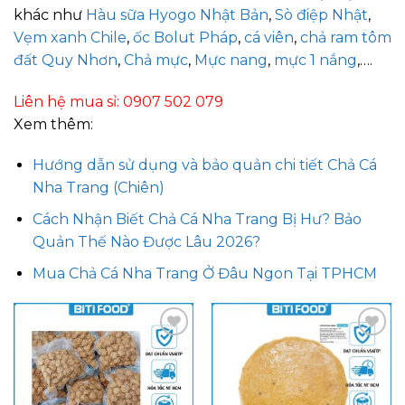
khác
như
Hàu sữa Hyogo Nhật Bản
,
Sò điệp Nhật
,
Vẹm xanh Chile
,
ốc Bolut Pháp
,
cá viên
,
chả ram tôm
đất Quy Nhơn
,
Chả mực
,
Mực nang
,
mực 1 nắng
,….
Liên hệ mua sỉ: 0907 502 079
Xem thêm:
Hướng dẫn sử dụng và bảo quản chi tiết Chả Cá
Nha Trang (Chiên)
Cách Nhận Biết Chả Cá Nha Trang Bị Hư? Bảo
Quản Thế Nào Được Lâu 2026?
Mua Chả Cá Nha Trang Ở Đâu Ngon Tại TPHCM
Add to
Add to
wishlist
wishlist