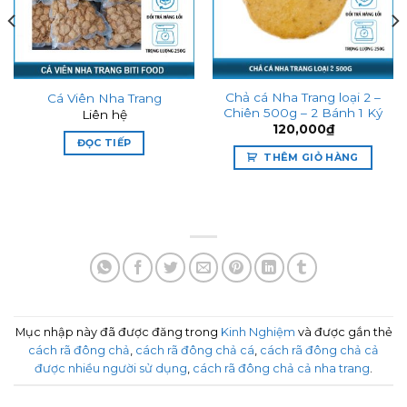
Chả cá Nha Trang loại 2 –
Cá Viên Nha Trang
Chiên 500g – 2 Bánh 1 Ký
Liên hệ
120,000
₫
ĐỌC TIẾP
THÊM GIỎ HÀNG
Mục nhập này đã được đăng trong
Kinh Nghiệm
và được gắn thẻ
cách rã đông chả
,
cách rã đông chả cá
,
cách rã đông chả cả
được nhiều người sử dụng
,
cách rã đông chả cả nha trang
.