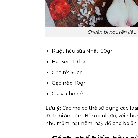
Chuẩn bị nguyên liệu 
Ruột hàu sữa Nhật: 50gr
Hạt sen: 10 hạt
Gạo tẻ: 30gr
Gạo nếp: 10gr
Gia vị cho bé
Lưu ý:
Các mẹ có thể sử dụng các lo
độ tuổi ăn dặm. Bên cạnh đó, với nhữn
như mắm, hạt nêm, hãy để cho bé ăn n