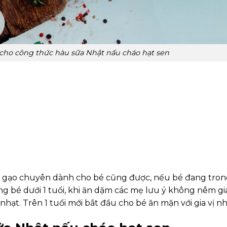
cho công thức hàu sữa Nhật nấu cháo hạt sen
ại gạo chuyên dành cho bé cũng được, nếu bé đang tro
g bé dưới 1 tuổi, khi ăn dặm các mẹ lưu ý không nêm gia
hạt. Trên 1 tuổi mới bắt đầu cho bé ăn mặn với gia vị n