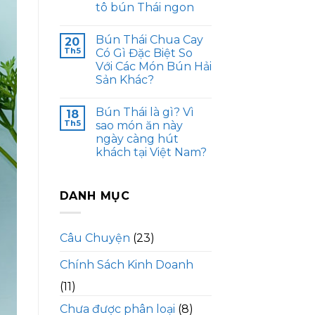
tô bún Thái ngon
Bún Thái Chua Cay
20
Th5
Có Gì Đặc Biệt So
Với Các Món Bún Hải
Sản Khác?
Bún Thái là gì? Vì
18
Th5
sao món ăn này
ngày càng hút
khách tại Việt Nam?
DANH MỤC
Câu Chuyện
(23)
Chính Sách Kinh Doanh
(11)
Chưa được phân loại
(8)