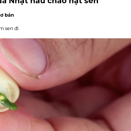
ữa Nhật nấu cháo hạt sen
cơ bản
im sen đi