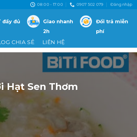
08:00 - 17:00
0907 502 079
Đăng nhập
 đầy đủ
Giao nhanh
Đổi trả miễn
2h
phí
LOG CHIA SẺ
LIÊN HỆ
i Hạt Sen Thơm