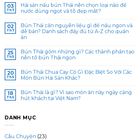
Hải sản nấu bún Thái nên chọn loại nào để
03
Th7
nước dùng ngọt và tô đẹp mắt?
Bún Thái cần nguyên liệu gì để nấu ngon và
02
Th7
dễ bán? Danh sách đầy đủ từ A-Z cho quán
ăn
Bún Thái gồm những gì? Các thành phần tạo
25
Th5
nên tô bún Thái ngon
Bún Thái Chua Cay Có Gì Đặc Biệt So Với Các
20
Th5
Món Bún Hải Sản Khác?
Bún Thái là gì? Vì sao món ăn này ngày càng
18
Th5
hút khách tại Việt Nam?
DANH MỤC
Câu Chuyện
(23)