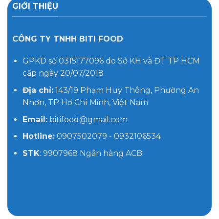
GIỚI THIỆU
CÔNG TY TNHH BITI FOOD
GPKD số 0315177096 do Sở KH và ĐT TP HCM
cấp ngày 20/07/2018
Địa chỉ:
143/19 Phạm Huy Thông, Phường An
Nhơn, TP Hồ Chí Minh, Việt Nam
Email:
bitifood@gmail.com
Hotline:
0907502079 - 0932106534
STK
: 9907968 Ngân hàng ACB