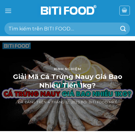
Chuyển
đến
nội
Tìm
dung
kiếm:
KINH NGHIỆM
Giải Mã Cá Trứng Nauy Giá Bao
Nhiêu Tiền 1kg?
ĐÃ ĐĂNG TRÊN
4 THÁNG 12, 2023
BỞI
BITI FOOD MKT