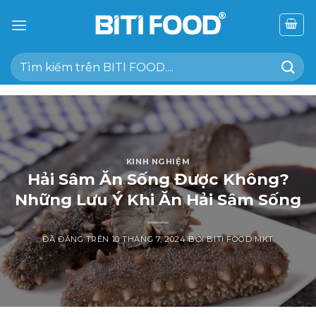
Chuyển
đến
nội
Tìm
dung
kiếm:
KINH NGHIỆM
Hải Sâm Ăn Sống Được Không?
Những Lưu Ý Khi Ăn Hải Sâm Sống
ĐÃ ĐĂNG TRÊN
10 THÁNG 7, 2024
BỞI
BITI FOOD MKT