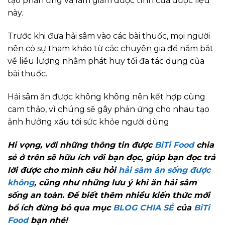
tạo phản ứng và làm giảm dược tính của dược liệu
này.
Trước khi đưa hải sâm vào các bài thuốc, mọi người
nên có sự tham khảo từ các chuyên gia để nắm bắt
về liều lượng nhằm phát huy tối đa tác dụng của
bài thuốc.
Hải sâm ăn được không không nên kết hợp cùng
cam thảo, vì chúng sẽ gây phản ứng cho nhau tạo
ảnh hưởng xấu tới sức khỏe người dùng.
Hi vọng, với những thông tin được
BiTi Food
chia
sẻ ở trên sẽ hữu ích với bạn đọc, giúp bạn đọc trả
lời được cho mình câu hỏi
hải sâm ăn sống được
không
, cũng như những lưu ý khi ăn hải sâm
sống an toàn. Để biết thêm nhiều kiến thức mới
bổ ích đừng bỏ qua mục
BLOG CHIA SẺ
của
BiTi
Food
bạn nhé!