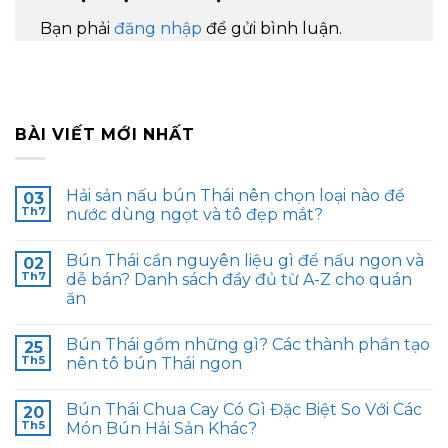
Bạn phải
đăng nhập
để gửi bình luận.
BÀI VIẾT MỚI NHẤT
Hải sản nấu bún Thái nên chọn loại nào để
03
Th7
nước dùng ngọt và tô đẹp mắt?
Bún Thái cần nguyên liệu gì để nấu ngon và
02
Th7
dễ bán? Danh sách đầy đủ từ A-Z cho quán
ăn
Bún Thái gồm những gì? Các thành phần tạo
25
Th5
nên tô bún Thái ngon
Bún Thái Chua Cay Có Gì Đặc Biệt So Với Các
20
Th5
Món Bún Hải Sản Khác?