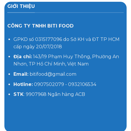
GIỚI THIỆU
CÔNG TY TNHH BITI FOOD
GPKD số 0315177096 do Sở KH và ĐT TP HCM
cấp ngày 20/07/2018
Địa chỉ:
143/19 Phạm Huy Thông, Phường An
Nhơn, TP Hồ Chí Minh, Việt Nam
Email:
bitifood@gmail.com
Hotline:
0907502079 - 0932106534
STK
: 9907968 Ngân hàng ACB