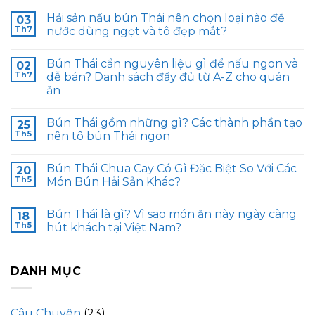
Hải sản nấu bún Thái nên chọn loại nào để
03
Th7
nước dùng ngọt và tô đẹp mắt?
Bún Thái cần nguyên liệu gì để nấu ngon và
02
Th7
dễ bán? Danh sách đầy đủ từ A-Z cho quán
ăn
Bún Thái gồm những gì? Các thành phần tạo
25
Th5
nên tô bún Thái ngon
Bún Thái Chua Cay Có Gì Đặc Biệt So Với Các
20
Th5
Món Bún Hải Sản Khác?
Bún Thái là gì? Vì sao món ăn này ngày càng
18
Th5
hút khách tại Việt Nam?
DANH MỤC
Câu Chuyện
(23)