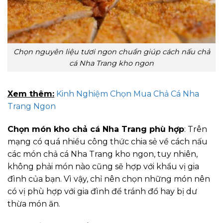
Chọn nguyên liệu tươi ngon chuẩn giúp cách nấu chả
cá Nha Trang kho ngon
Xem thêm:
Kinh Nghiệm Chọn Mua Chả Cá Nha
Trang Ngon
Chọn món kho chả cá Nha Trang phù hợp
: Trên
mạng có quá nhiều công thức chia sẻ về cách nấu
các món chả cá Nha Trang kho ngon, tuy nhiên,
không phải món nào cũng sẽ hợp với khẩu vị gia
đình của bạn. Vì vậy, chỉ nên chọn những món nên
có vị phù hợp với gia đình để tránh đổ hay bị dư
thừa món ăn.