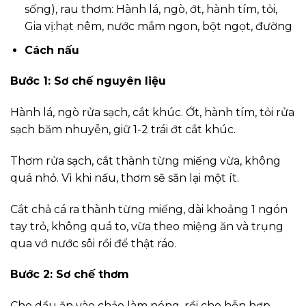
sống), rau thơm: Hành lá, ngò, ớt, hành tím, tỏi,
Gia vị:hạt nêm, nước mắm ngon, bột ngọt, đường
Cách nấu
Bước 1: Sơ chế nguyên liệu
Hành lá, ngò rửa sạch, cắt khúc. Ớt, hành tím, tỏi rửa
sạch băm nhuyễn, giữ 1-2 trái ớt cắt khúc.
Thơm rửa sạch, cắt thành từng miếng vừa, không
quá nhỏ. Vì khi nấu, thơm sẽ săn lại một ít.
Cắt chả cá ra thành từng miếng, dài khoảng 1 ngón
tay trỏ, không quá to, vừa theo miệng ăn và trụng
qua vớ nước sôi rồi để thật ráo.
Bước 2: Sơ chế thơm
Cho dầu ăn vào chảo làm nóng, rồi cho hỗn hợp