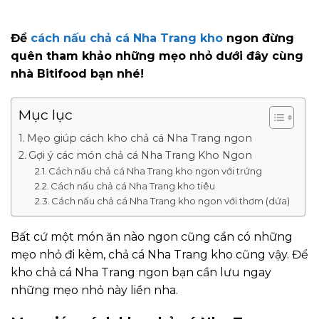
Để
cách nấu chả cá Nha Trang kho
ngon đừng
quên tham khảo những mẹo nhỏ dưới đây cùng
nhà Bitifood bạn nhé!
Mục lục
Mẹo giúp cách kho chả cá Nha Trang ngon
Gợi ý các món chả cá Nha Trang Kho Ngon
Cách nấu chả cá Nha Trang kho ngon với trứng
Cách nấu chả cá Nha Trang kho tiêu
Cách nấu chả cá Nha Trang kho ngon với thơm (dứa)
Bất cứ một món ăn nào ngon cũng cần có những
mẹo nhỏ đi kèm, chả cá Nha Trang kho cũng vậy. Để
kho chả cá Nha Trang ngon bạn cần lưu ngay
những mẹo nhỏ này liền nha.