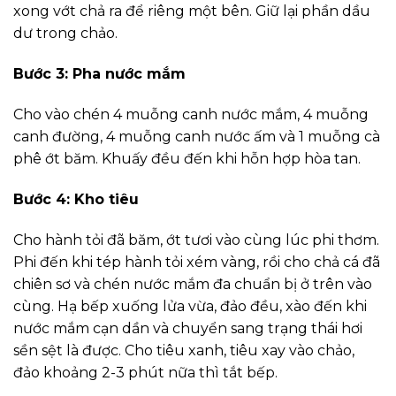
xong vớt chả ra để riêng một bên. Giữ lại phần dầu
dư trong chảo.
Bước 3: Pha nước mắm
Cho vào chén 4 muỗng canh nước mắm, 4 muỗng
canh đường, 4 muỗng canh nước ấm và 1 muỗng cà
phê ớt băm. Khuấy đều đến khi hỗn hợp hòa tan.
Bước 4: Kho tiêu
Cho hành tỏi đã băm, ớt tươi vào cùng lúc phi thơm.
Phi đến khi tép hành tỏi xém vàng, rồi cho chả cá đã
chiên sơ và chén nước mắm đa chuẩn bị ở trên vào
cùng. Hạ bếp xuống lửa vừa, đảo đều, xào đến khi
nước mắm cạn dần và chuyển sang trạng thái hơi
sền sệt là được. Cho tiêu xanh, tiêu xay vào chảo,
đảo khoảng 2-3 phút nữa thì tắt bếp.