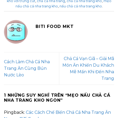
kho với trứng cút
,
chả cá nha trang
,
chả cá nha trang kho
,
mẹo
nấu chả cá nha trang kho
,
nấu chả cá nha trang kho
.
BITI FOOD MKT
Chả Cá Vạn Giã – Giải Mã
Cách Làm Chả Cá Nha
Món Ăn Khiến Du Khách
Trang Ăn Cùng Bún
Mê Mẩn Khi Đến Nha
Nước Lèo
Trang
1 NHỮNG SUY NGHĨ TRÊN “
MẸO NẤU CHẢ CÁ
NHA TRANG KHO NGON
”
Pingback:
Các Cách Chế Biến Chả Cá Nha Trang Ăn