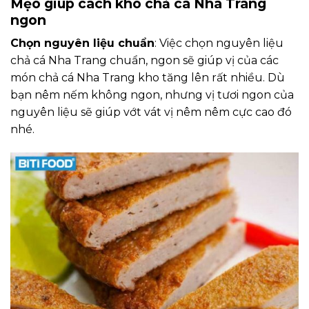
Mẹo giúp cách kho chả cá Nha Trang
ngon
Chọn nguyên liệu chuẩn
: Việc chọn nguyên liệu
chả cá Nha Trang chuẩn, ngon sẽ giúp vị của các
món chả cá Nha Trang kho tăng lên rất nhiều. Dù
bạn nêm nếm không ngon, nhưng vị tươi ngon của
nguyên liệu sẽ giúp vớt vát vị nêm nêm cực cao đó
nhé.