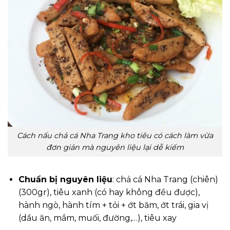
Cách nấu chả cá Nha Trang kho tiêu có cách làm vừa
đơn giản mà nguyên liệu lại dễ kiếm
Chuẩn bị nguyên liệu
: chả cá Nha Trang (chiên)
(300gr), tiêu xanh (có hay không đều được),
hành ngò, hành tím + tỏi + ớt băm, ớt trái, gia vị
(dầu ăn, mắm, muối, đường,…), tiêu xay