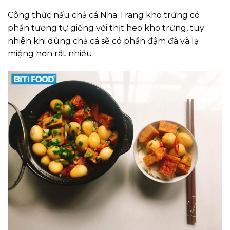
Công thức nấu chả cá Nha Trang kho trứng có
phần tương tự giống với thịt heo kho trứng, tuy
nhiên khi dùng chả cá sẽ có phần đậm đà và lạ
miệng hơn rất nhiều.