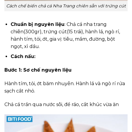
Cách chế biến chả cá Nha Trang chiên sẵn với trứng cút
Chuẩn bị nguyên liệu
: Chả cá nha trang
chiên(300gr), trứng cút(15 trái), hành lá, ngò rí,
hành tím, tỏi, ớt, gia vị: tiêu, mắm, đường, bột
ngọt, xì dầu.
Cách nấu:
Bước 1: Sơ chế nguyên liệu
Hành tím, tỏi, ớt băm nhuyễn. Hành lá và ngò rí rửa
sạch cắt nhỏ.
Chả cá trần qua nước sôi, để ráo, cắt khúc vừa ăn