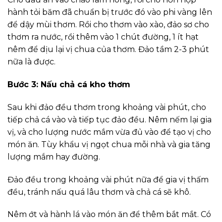
hành tỏi băm đã chuẩn bị trước đó vào phi vàng lên
để dậy mùi thơm. Rồi cho thơm vào xào, đảo sơ cho
thơm ra nước, rồi thêm vào 1 chút đường, 1 ít hạt
nêm để dịu lại vị chua của thơm. Đảo tầm 2-3 phút
nữa là được.
Bước 3: Nấu chả cá kho thơm
Sau khi đảo đều thơm trong khoảng vài phút, cho
tiếp chả cá vào và tiếp tục đảo đều. Nêm nếm lại gia
vị, và cho lượng nước mắm vừa đủ vào để tạo vị cho
món ăn. Tùy khẩu vị ngọt chua mỗi nhà và gia tăng
lượng mắm hay đường.
Đảo đều trong khoảng vài phút nữa để gia vị thấm
đều, tránh nấu quá lâu thơm và chả cá sẽ khô.
Nêm ớt và hành lá vào món ăn để thêm bắt mắt. Có