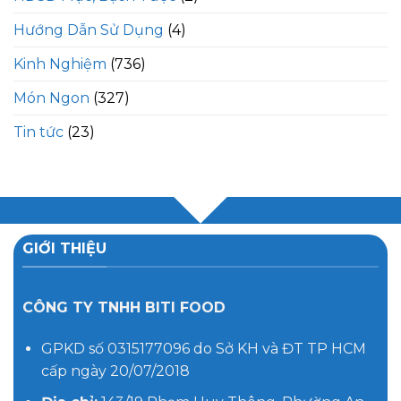
Hướng Dẫn Sử Dụng
(4)
Kinh Nghiệm
(736)
Món Ngon
(327)
Tin tức
(23)
GIỚI THIỆU
CÔNG TY TNHH BITI FOOD
GPKD số 0315177096 do Sở KH và ĐT TP HCM
cấp ngày 20/07/2018