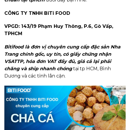
CÔNG TY TNHH BiTi FOOD
VPGD: 143/19 Phạm Huy Thông, P.6, Gò Vấp,
TPHCM
Bitifood là đơn vị chuyên cung cấp đặc sản Nha
Trang chính gốc, uy tín, có giấy chứng nhận
VSATTP, hóa đơn VAT đầy đủ, giá cả lại phải
chăng và ship nhanh chóng
tại tp HCM, Bình
Dương và các tỉnh lân cận.