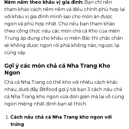
Nêm nếm theo khẩu vị gia đình:
Bạn chỉ nên
tham khảo cách nêm nêm và điều chỉnh phù hợp lại
với khẩu vị gia đình mình sao cho món ăn được
ngon và phù hợp nhất. Chứ nếu bạn tham khảo
theo công thức nấu các món chả cá Kho của miền
Trung áp dụng cho khẩu vị miền Bắc thì chắc chắn
sẽ không được ngon rồi phải không nào, ngược lại
cũng vậy.
Gợi ý các món chả cá Nha Trang Kho
Ngon
Chả cá Nha Trang có thể kho với nhiều cách khác
nhau, dưới đây Bitifood gợi ý tới bạn 3 cách nấu chả
cá Nha Trang kho ngon vừa đơn giản mà lại vô cùng
ngon miệng nhất định bạn sẽ thích.
Cách nấu chả cá Nha Trang kho ngon với
trứng