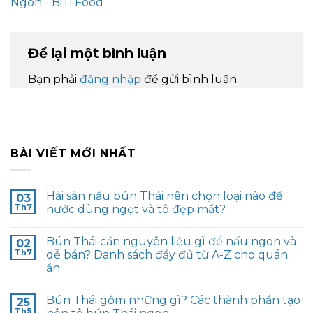
Ngon - BiTi Food
Để lại một bình luận
Bạn phải
đăng nhập
để gửi bình luận.
BÀI VIẾT MỚI NHẤT
Hải sản nấu bún Thái nên chọn loại nào để
03
Th7
nước dùng ngọt và tô đẹp mắt?
Bún Thái cần nguyên liệu gì để nấu ngon và
02
Th7
dễ bán? Danh sách đầy đủ từ A-Z cho quán
ăn
Bún Thái gồm những gì? Các thành phần tạo
25
Th5